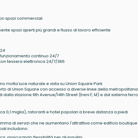
 con spazi commerciali
nte spazi aperti più grandi e flusso di lavoro efficiente
 24
n funzionamento continuo 24/7
con tessera elettronica 24/7/365
ono molta luce naturale e vista su Union Square Park
orto di Union Square con accesso a diverse linee della metropolitana (
di dalla stazione 6th Avenue/14th Street (treni F, M) e dal sistema ferro
 0,1 miglia), ristoranti e hotel popolari a breve distanza a piedi
amma di servizi che ne aumentano l'attrattiva come edificio boutique
ipali includono:
, assicurando flessibilità per gli inquilini.