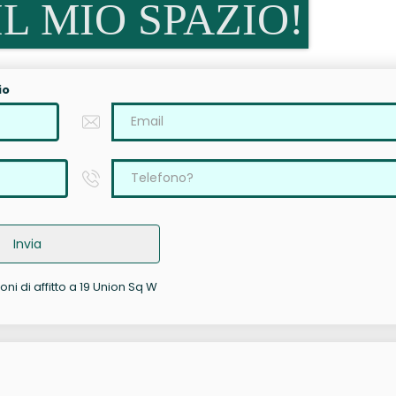
L MIO SPAZIO!
io
Invia
oni di affitto a 19 Union Sq W