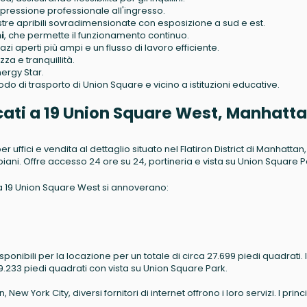
ressione professionale all'ingresso.
tre apribili sovradimensionate con esposizione a sud e est.
i
, che permette il funzionamento continuo.
azi aperti più ampi e un flusso di lavoro efficiente.
a e tranquillità.
ergy Star.
odo di trasporto di Union Square e vicino a istituzioni educative.
 Locati a 19 Union Square West, Manhatta
 uffici e vendita al dettaglio situato nel Flatiron District di Manhattan
 piani. Offre accesso 24 ore su 24, portineria e vista su Union Square P
ici a 19 Union Square West si annoverano:
sponibili per la locazione per un totale di circa 27.699 piedi quadrati. I
 9.233 piedi quadrati con vista su Union Square Park.
w York City, diversi fornitori di internet offrono i loro servizi. I princ