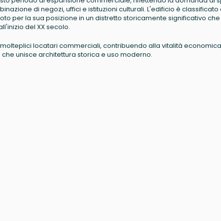
esto periodo di espansione commerciale, riflettendo la domanda di s
nazione di negozi, uffici e istituzioni culturali. L'edificio è classifica
to per la sua posizione in un distretto storicamente significativo che
 all'inizio del XX secolo.
o molteplici locatari commerciali, contribuendo alla vitalità economica
he unisce architettura storica e uso moderno.