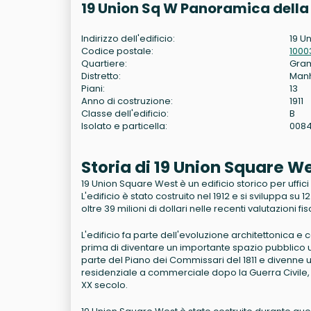
19 Union Sq W Panoramica della
Indirizzo dell'edificio:
19 U
Codice postale:
1000
Quartiere:
Gram
Distretto:
Man
Piani:
13
Anno di costruzione:
1911
Classe dell'edificio:
B
Isolato e particella:
008
Storia di 19 Union Square 
19 Union Square West è un edificio storico per uffic
L'edificio è stato costruito nel 1912 e si sviluppa su 
oltre 39 milioni di dollari nelle recenti valutazioni fisc
L'edificio fa parte dell'evoluzione architettonica e
prima di diventare un importante spazio pubblico u
parte del Piano dei Commissari del 1811 e divenne 
residenziale a commerciale dopo la Guerra Civile, co
XX secolo.