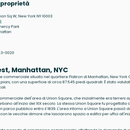
 proprietà
nion Sq W, New York NY 10003
3
ercy Park
hattan
43-0020
West, Manhattan, NYC
i e commerciale situato nel quartiere Flatiron di Manhattan, New York C
12 piani, con una superficie di circa 87.545 piedi quadrati. È stato valuta
ali.
 commerciale dell'area di Union Square, che inizialmente era terreni ag
rbano all'inizio del XIX secolo. La stessa Union Square fu progettata
un parco pubblico entro il 1839. L'area intorno a Union Square passò 
n le vecchie dimore che lasciarono spazio a edifici per uffici all'iniz