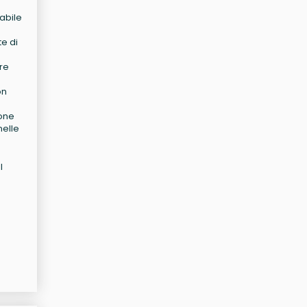
dabile
te di
fre
on
ione
nelle
l