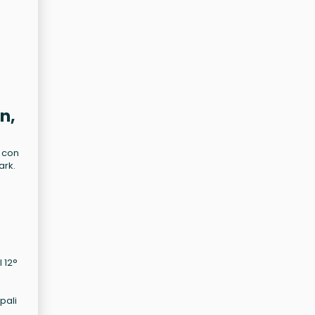
n,
, con
ark.
l 12°
ipali