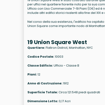
19 Union Square West è stato costruito durante qu
per uffici nel quartiere fiorente noto per la sua combi
Ufficio con Uso Commerciale 7-19 Piani (O6) ed è no
include altri edifici storici risalenti alla fine del XIX e
Nel corso della sua esistenza, l'edificio ha ospitat
Union Square come importante nodo di Manhattan c
19 Union Square West
Quartiere:
Flatiron District, Manhattan, NYC
Codice Postale:
10003
Classe Edificio:
Ufficio - Classe B
Piani:
12
Anno di Costruzione:
1912
Superficie Totale:
Circa 121.548 piedi quadrati
Dimensione Lotto:
0,17 Acri