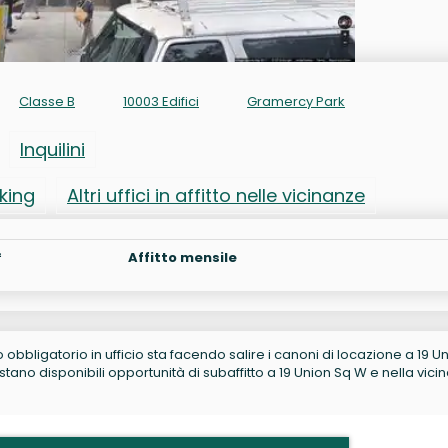
Classe B
10003 Edifici
Gramercy Park
Inquilini
rking
Altri uffici in affitto nelle vicinanze
²
Affitto mensile
no obbligatorio in ufficio sta facendo salire i canoni di locazione a 19 U
ano disponibili opportunità di subaffitto a 19 Union Sq W e nella vici