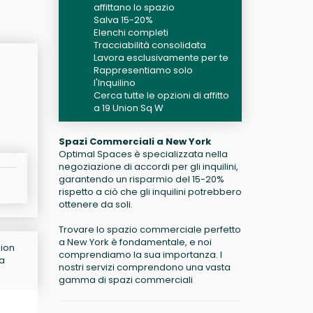
affittano lo spazio
Salva 15-20%
Elenchi completi
Tracciabilità consolidata
Lavora esclusivamente per te
Rappresentiamo solo
l'Inquilino
Cerca tutte le opzioni di affitto
a 19 Union Sq W
Spazi Commerciali a New York
Optimal Spaces è specializzata nella
negoziazione di accordi per gli inquilini,
garantendo un risparmio del 15-20%
rispetto a ciò che gli inquilini potrebbero
ottenere da soli.
Trovare lo spazio commerciale perfetto
a New York è fondamentale, e noi
nion
comprendiamo la sua importanza. I
na
nostri servizi comprendono una vasta
gamma di spazi commerciali