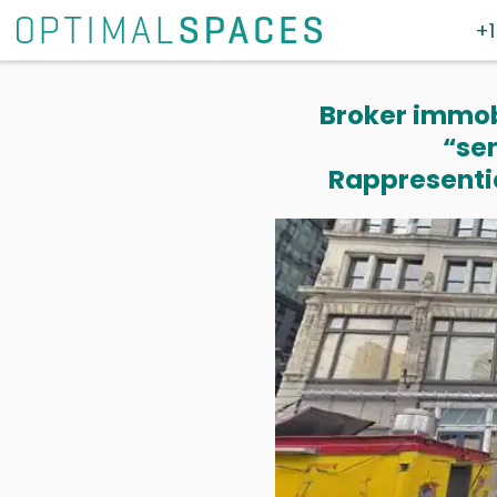
+1
Broker immobi
“se
Rappresentia