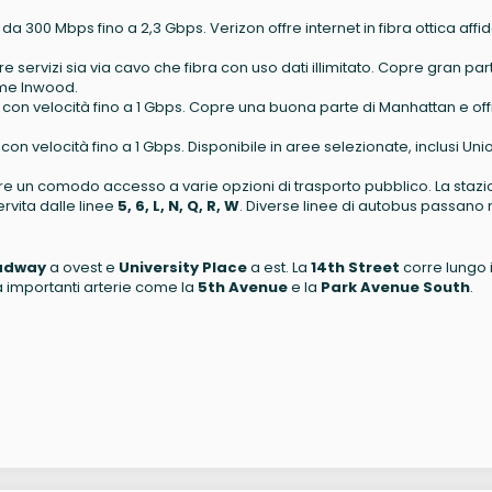
e da 300 Mbps fino a 2,3 Gbps. Verizon offre internet in fibra ottica affi
fre servizi sia via cavo che fibra con uso dati illimitato. Copre gran par
ome Inwood.
so con velocità fino a 1 Gbps. Copre una buona parte di Manhattan e of
o con velocità fino a 1 Gbps. Disponibile in aree selezionate, inclusi Uni
fre un comodo accesso a varie opzioni di trasporto pubblico. La staz
servita dalle linee
5, 6, L, N, Q, R, W
. Diverse linee di autobus passano 
adway
a ovest e
University Place
a est. La
14th Street
corre lungo i
 importanti arterie come la
5th Avenue
e la
Park Avenue South
.