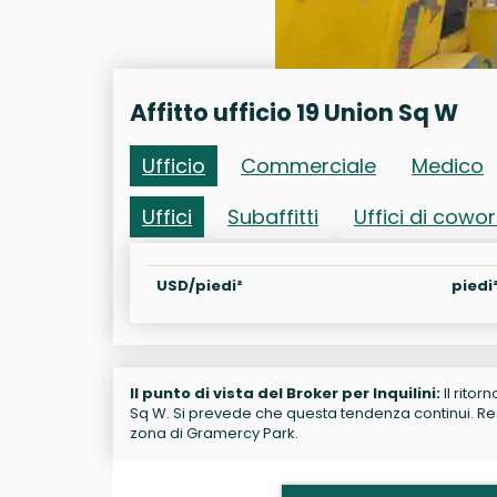
Affitto ufficio 19 Union Sq W
Ufficio
Commerciale
Medico
Uffici
Subaffitti
Uffici di cowo
USD/piedi²
piedi
Il punto di vista del Broker per Inquilini:
Il ritor
Sq W. Si prevede che questa tendenza continui. Rest
zona di Gramercy Park.