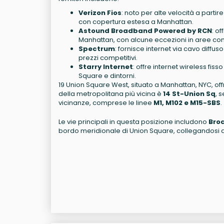
Verizon Fios
: noto per alte velocità a partir
con copertura estesa a Manhattan.
Astound Broadband Powered by RCN
: of
Manhattan, con alcune eccezioni in aree c
Spectrum
: fornisce internet via cavo diffu
prezzi competitivi.
Starry Internet
: offre internet wireless fiss
Square e dintorni.
19 Union Square West, situato a Manhattan, NYC, of
della metropolitana più vicina è
14 St-Union Sq
, 
vicinanze, comprese le linee
M1, M102 e M15-SBS
.
Le vie principali in questa posizione includono
Bro
bordo meridionale di Union Square, collegandosi a