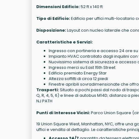
Dimensioni Edificio:
52 ft x 140 ft
Tipo di Edificio:
Edificio per uffici multi-locatario
Disposizione:
Layout con nucleo laterale che conse
Caratteristiche e Servizi:
Ingresso con portineria e accesso 24 ore su
Impianto HVAC controllato dagli inquilini co
Nuovissimo sistema di sicurezza e accesso 
Ingresso merci su East 15th Street
Edificio premiato Energy Star
Altezza soffitti di circa 12 piedi
Finestre apribili sovradimensionate che offr
Trasporti:
Situato a pochi passi dal nodo di trasp
Q, R, 4, 5, 6) e linee di autobus M14D; distanza a pie
NJ PATH
Punti di Interesse Vicini:
Parco Union Square (circa
19 Union Square West, Manhattan, NYC, offre una g
uffici e vendita al dettaglio. Le caratteristiche princ
Accesso 24/7
garantito da tessera elettronica