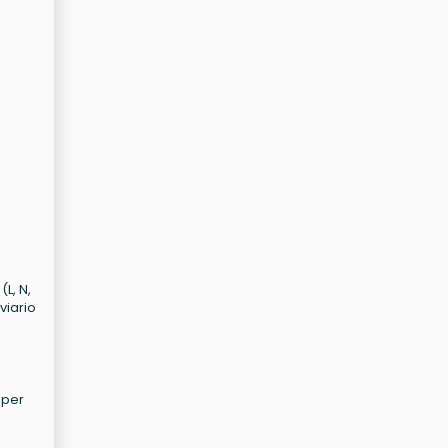
L, N,
viario
 per