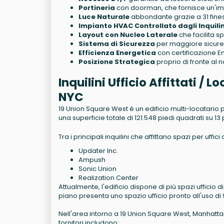
Portineria
con doorman, che fornisce un'imp
Luce Naturale
abbondante grazie a 31 fines
Impianto HVAC Controllato dagli Inquilin
Layout con Nucleo Laterale
che facilita sp
Sistema di Sicurezza
per maggiore sicurezz
Efficienza Energetica
con certificazione En
Posizione Strategica
proprio di fronte al n
Inquilini Ufficio Affittati /
NYC
19 Union Square West è un edificio multi-locatario per
una superficie totale di 121.548 piedi quadrati su 13
Tra i principali inquilini che affittano spazi per uff
Updater Inc.
Ampush
Sonic Union
Realization Center
Attualmente, l'edificio dispone di più spazi ufficio di
piano presenta uno spazio ufficio pronto all'uso di
Nell'area intorno a 19 Union Square West, Manhattan, Ne
fornitori includono: