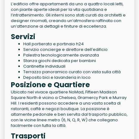
L’edificio offre appartamenti da uno a quattro locali letti,
con piante aperte ideali per la vita quotidiana e
l’intrattenimento. Gli interni sono stati curati da architetti e
designer rinomati, creando un’atmosfera raffinata con
un’attenzione ai dettagli e finiture di eccellenza.
Servizi
Hall portierato e portinaio h24
Servizio concierge e direttore dell’edificio
Palestra tecnologicamente avanzata
Stanza giochi dedicata per bambini
Cantinette individuali
Terrazzo panoramico curato con vista sulla città
Deposito bici e lavanderia in loco
Posizione e Quartiere
Ubicato nel vivace quartiere NoMad, Fifteen Madison
Square North è vicino a Chelsea, Gramercy Park e Murray
Hill. I residenti possono accedere a una vasta scelta di
ristoranti, caffè e negozi boutique. La posizione è
altamente pedonale e ben servita dal trasporto pubblico,
con le vicine linee metro (6, N, Q, R, W) che collegano
facilmente con tutta la città.
Trasporti