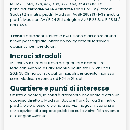
M1, M2, QM21, X28, X37, X38, X27, X63, X64 e X68. Le
principali fermate nelle vicinanze sono E 25 St / Park Av
South (2 minuti a piedi), Madison Av @ 26th St (1-3 minuti a
piedi), Madison Av / E 24 St, Lexington Av / E 28 St e E 23 St /
Park Av S.
Treno:
Le stazioni Harlem e PATH sono a distanza di una
breve passeggiata, offrendo collegamenti ferroviari
aggiuntivi per pendolari.
Incroci stradali
15 East 26th Street si trova nel quartiere NoMad, tra
Madison Avenue e Park Avenue South, tra E 25th St e E
26th St. Gli incroci stradali principali per questo indirizzo
sono Madison Avenue ed E 26th Street.
Quartiere e punti di interesse
Situato a NoMad, la zona è altamente pedonale e offre un
accesso diretto a Madison Square Park (circa 3 minuti a
piedi), oltre a essere vicina a servizi, negozi, ristoranti e
altre opzioni di trasporto pubblico sulle vicine Fifth Avenue
e Lexington Avenue.