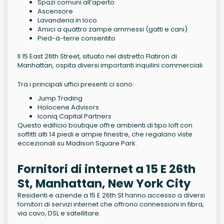
Spazi comuni all’aperto
Ascensore
Lavanderia in loco
Amici a quattro zampe ammessi (gatti e cani)
Pied-à-terre consentito
Il 15 East 26th Street, situato nel distretto Flatiron di
Manhattan, ospita diversi importanti inquilini commerciali.
Tra i principali uffici presenti ci sono:
Jump Trading
Holocene Advisors
Iconiq Capital Partners
Questo edificio boutique offre ambienti di tipo loft con
soffitti alti 14 piedi e ampie finestre, che regalano viste
eccezionali su Madison Square Park.
Fornitori di internet a 15 E 26th
St, Manhattan, New York City
Residenti e aziende a 15 E 26th St hanno accesso a diversi
fornitori di servizi internet che offrono connessioni in fibra,
via cavo, DSL e satellitare.