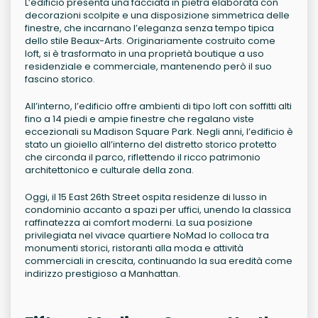
L’edificio presenta una facciata in pietra elaborata con
decorazioni scolpite e una disposizione simmetrica delle
finestre, che incarnano l’eleganza senza tempo tipica
dello stile Beaux-Arts. Originariamente costruito come
loft, si è trasformato in una proprietà boutique a uso
residenziale e commerciale, mantenendo però il suo
fascino storico.
All’interno, l’edificio offre ambienti di tipo loft con soffitti alti
fino a 14 piedi e ampie finestre che regalano viste
eccezionali su Madison Square Park. Negli anni, l’edificio è
stato un gioiello all’interno del distretto storico protetto
che circonda il parco, riflettendo il ricco patrimonio
architettonico e culturale della zona.
Oggi, il 15 East 26th Street ospita residenze di lusso in
condominio accanto a spazi per uffici, unendo la classica
raffinatezza ai comfort moderni. La sua posizione
privilegiata nel vivace quartiere NoMad lo colloca tra
monumenti storici, ristoranti alla moda e attività
commerciali in crescita, continuando la sua eredità come
indirizzo prestigioso a Manhattan.