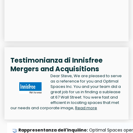
Testimonianza di Innisfree
Mergers and Acquisitions
Dear Steve, We are pleased to serve
as a reference for you and Optimal
Spaces Inc. You and your team did a
great job for us in finding a sublease
at 67 Wall Street. You were fast and
efficient in locating spaces that met
our needs and corporate image,
Read more
🤝
Rappresentanza dell'Inquilino:
Optimal Spaces opera