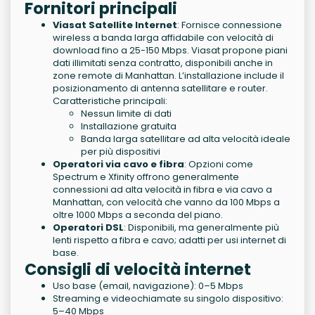
Fornitori principali
Viasat Satellite Internet
: Fornisce connessione
wireless a banda larga affidabile con velocità di
download fino a 25-150 Mbps. Viasat propone piani
dati illimitati senza contratto, disponibili anche in
zone remote di Manhattan. L’installazione include il
posizionamento di antenna satellitare e router.
Caratteristiche principali:
Nessun limite di dati
Installazione gratuita
Banda larga satellitare ad alta velocità ideale
per più dispositivi
Operatori via cavo e fibra
: Opzioni come
Spectrum e Xfinity offrono generalmente
connessioni ad alta velocità in fibra e via cavo a
Manhattan, con velocità che vanno da 100 Mbps a
oltre 1000 Mbps a seconda del piano.
Operatori DSL
: Disponibili, ma generalmente più
lenti rispetto a fibra e cavo; adatti per usi internet di
base.
Consigli di velocità internet
Uso base (email, navigazione): 0–5 Mbps
Streaming e videochiamate su singolo dispositivo:
5–40 Mbps