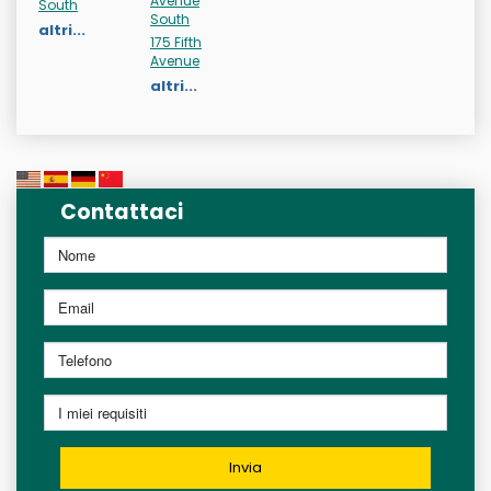
Avenue
South
South
altri...
175 Fifth
Avenue
altri...
Contattaci
Invia