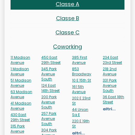
Classe A
Classe B
Classe C
Coworking
11 Madison
450 East
385 First
234 East
Avenue
29th Street
Avenue
23rd Street
1 Madison
345 Park
853
218 2nd
Avenue
Avenue
Broadway
Avenue
South
51 Madison
10 E 15th St
331 Park
Avenue
124 East
Avenue
161 5th
14th Street
South
63 Madison
Avenue
Avenue
200 Park
36 East 18th
202 E 23rd
Avenue
Street
41 Madison
St
South
Avenue
altri...
44 Union
257 Park
430 East
Sq E
Avenue
29th Street
220 E 19th
South
315 Park
St
304 Park
Avenue
altri...