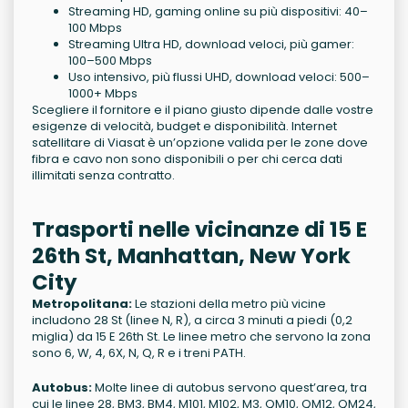
Streaming HD, gaming online su più dispositivi: 40–
100 Mbps
Streaming Ultra HD, download veloci, più gamer:
100–500 Mbps
Uso intensivo, più flussi UHD, download veloci: 500–
1000+ Mbps
Scegliere il fornitore e il piano giusto dipende dalle vostre
esigenze di velocità, budget e disponibilità. Internet
satellitare di Viasat è un’opzione valida per le zone dove
fibra e cavo non sono disponibili o per chi cerca dati
illimitati senza contratto.
Trasporti nelle vicinanze di 15 E
26th St, Manhattan, New York
City
Metropolitana:
Le stazioni della metro più vicine
includono 28 St (linee N, R), a circa 3 minuti a piedi (0,2
miglia) da 15 E 26th St. Le linee metro che servono la zona
sono 6, W, 4, 6X, N, Q, R e i treni PATH.
Autobus:
Molte linee di autobus servono quest’area, tra
cui le linee 28, BM3, BM4, M101, M102, M3, QM10, QM12, QM24,