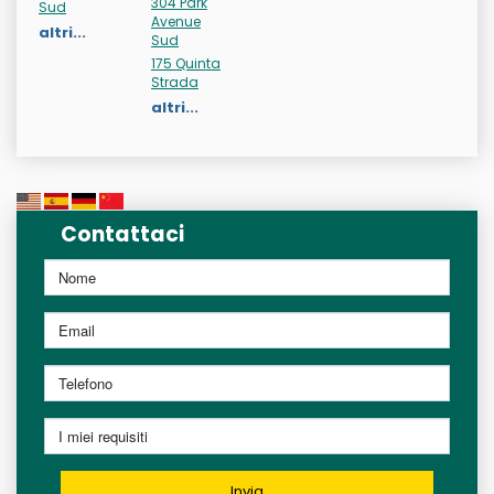
304 Park
Sud
Avenue
altri...
Sud
175 Quinta
Strada
altri...
Contattaci
Invia