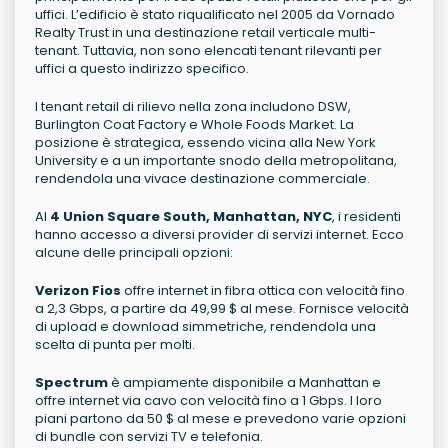
uffici. L’edificio è stato riqualificato nel 2005 da Vornado
Realty Trust in una destinazione retail verticale multi-
tenant. Tuttavia, non sono elencati tenant rilevanti per
uffici a questo indirizzo specifico.
I tenant retail di rilievo nella zona includono DSW,
Burlington Coat Factory e Whole Foods Market. La
posizione è strategica, essendo vicina alla New York
University e a un importante snodo della metropolitana,
rendendola una vivace destinazione commerciale.
Al
4 Union Square South, Manhattan, NYC
, i residenti
hanno accesso a diversi provider di servizi internet. Ecco
alcune delle principali opzioni:
Verizon Fios
offre internet in fibra ottica con velocità fino
a 2,3 Gbps, a partire da 49,99 $ al mese. Fornisce velocità
di upload e download simmetriche, rendendola una
scelta di punta per molti.
Spectrum
è ampiamente disponibile a Manhattan e
offre internet via cavo con velocità fino a 1 Gbps. I loro
piani partono da 50 $ al mese e prevedono varie opzioni
di bundle con servizi TV e telefonia.