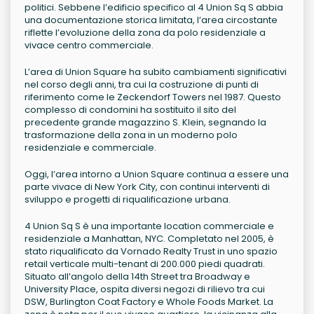
politici. Sebbene l’edificio specifico al 4 Union Sq S abbia
una documentazione storica limitata, l’area circostante
riflette l’evoluzione della zona da polo residenziale a
vivace centro commerciale.
L’area di Union Square ha subito cambiamenti significativi
nel corso degli anni, tra cui la costruzione di punti di
riferimento come le Zeckendorf Towers nel 1987. Questo
complesso di condomini ha sostituito il sito del
precedente grande magazzino S. Klein, segnando la
trasformazione della zona in un moderno polo
residenziale e commerciale.
Oggi, l’area intorno a Union Square continua a essere una
parte vivace di New York City, con continui interventi di
sviluppo e progetti di riqualificazione urbana.
4 Union Sq S è una importante location commerciale e
residenziale a Manhattan, NYC. Completato nel 2005, è
stato riqualificato da Vornado Realty Trust in uno spazio
retail verticale multi-tenant di 200.000 piedi quadrati.
Situato all’angolo della 14th Street tra Broadway e
University Place, ospita diversi negozi di rilievo tra cui
DSW, Burlington Coat Factory e Whole Foods Market. La