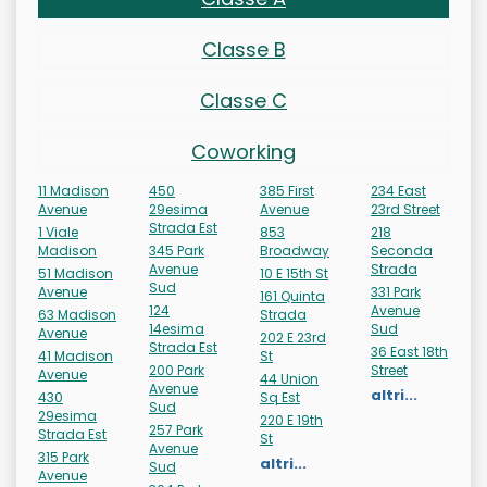
Classe B
Classe C
Coworking
11 Madison
450
385 First
234 East
Avenue
29esima
Avenue
23rd Street
Strada Est
1 Viale
853
218
Madison
345 Park
Broadway
Seconda
Avenue
Strada
51 Madison
10 E 15th St
Sud
Avenue
331 Park
161 Quinta
124
Avenue
63 Madison
Strada
14esima
Sud
Avenue
202 E 23rd
Strada Est
36 East 18th
41 Madison
St
200 Park
Street
Avenue
44 Union
Avenue
altri...
430
Sq Est
Sud
29esima
220 E 19th
257 Park
Strada Est
St
Avenue
315 Park
altri...
Sud
Avenue