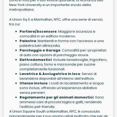
zona è nota per il suo vivace quartiere, la vicinanza alla
New York University e un importante snodo della
metropolitana.
4 Union Sq S a Manhattan, NYC, offre una serie di servizi,
tra cui:
Portiere/Ascensore
: Maggiore sicurezza e
comodità in un edificio moderno.
Palestra
: Mantieniti in forma con l’accesso a una
palestra ben attrezzata.
Parcheggio e Garage
: Comodità per i proprietari
di auto con opzioni di parcheggio sicure.
Elettrodomestici
: Include lavastoviglie, frigorifero,
piano cottura, forno e microonde per cucine
completamente funzionali.
Lavatrice & Asciugatrice in loco
: Servizi di
lavanderia disponibili all’interno dell’edificio.
Utenze incluse
: I costi di riscaldamento e acqua
sono inclusi, offrendo un’esperienza abitativa
senza pensieri.
Regolamento per gli animali domestici
: Sono
ammessi cani di piccola taglia e gatti, rendendo
l’edificio pet-friendly.
4 Union Square South a Manhattan, NYC, è conosciuto
principalmente per il suo spazio retail piuttosto che per gli