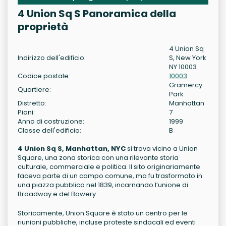
4 Union Sq S Panoramica della
proprietà
4 Union Sq
Indirizzo dell'edificio:
S, New York
NY 10003
Codice postale:
10003
Gramercy
Quartiere:
Park
Distretto:
Manhattan
Piani:
7
Anno di costruzione:
1999
Classe dell'edificio:
B
4 Union Sq S, Manhattan, NYC
si trova vicino a Union
Square, una zona storica con una rilevante storia
culturale, commerciale e politica. Il sito originariamente
faceva parte di un campo comune, ma fu trasformato in
una piazza pubblica nel 1839, incarnando l’unione di
Broadway e del Bowery.
Storicamente, Union Square è stato un centro per le
riunioni pubbliche, incluse proteste sindacali ed eventi