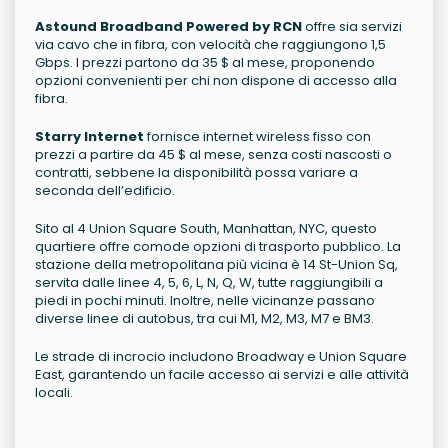
Astound Broadband Powered by RCN
offre sia servizi
via cavo che in fibra, con velocità che raggiungono 1,5
Gbps. I prezzi partono da 35 $ al mese, proponendo
opzioni convenienti per chi non dispone di accesso alla
fibra.
Starry Internet
fornisce internet wireless fisso con
prezzi a partire da 45 $ al mese, senza costi nascosti o
contratti, sebbene la disponibilità possa variare a
seconda dell’edificio.
Sito al 4 Union Square South, Manhattan, NYC, questo
quartiere offre comode opzioni di trasporto pubblico. La
stazione della metropolitana più vicina è 14 St-Union Sq,
servita dalle linee 4, 5, 6, L, N, Q, W, tutte raggiungibili a
piedi in pochi minuti. Inoltre, nelle vicinanze passano
diverse linee di autobus, tra cui M1, M2, M3, M7 e BM3.
Le strade di incrocio includono Broadway e Union Square
East, garantendo un facile accesso ai servizi e alle attività
locali.