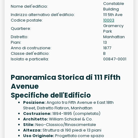
Constable
Nome dell'edificio:
Building
Indirizzo alternativo dell'edificio:
111 5th Ave
Codice postale:
10003
Gramercy
Quartiere:
Park
Distretto:
Manhattan
Piani:
13
Anno di costruzione:
1877
Classe dell'edificio:
B
Isolato e particella:
00847-0001
Panoramica Storica di 111 Fifth
Avenue
Specifiche dell'Edificio
Posizione:
Angolo tra Fifth Avenue e East 18th
Street, Distretto Flatiron, Manhattan
Costruzione:
1894-1895 (completata)
Architetto:
William Schickel & Co.
Stile:
Neo-Classico/Rinascimentale
Altezza:
Struttura di 190 piedi e 13 piani
Uso Originale:
Progettata come spazio