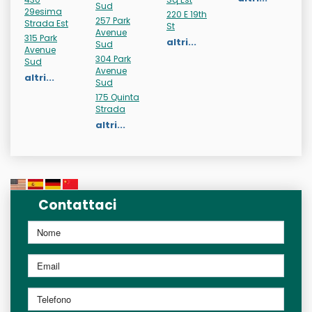
Sud
29esima
220 E 19th
257 Park
Strada Est
St
Avenue
315 Park
altri...
Sud
Avenue
304 Park
Sud
Avenue
altri...
Sud
175 Quinta
Strada
altri...
Contattaci