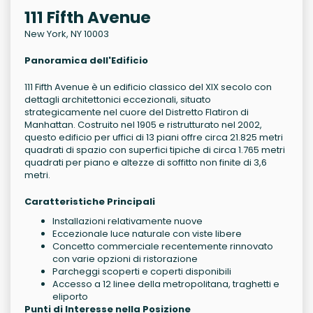
111 Fifth Avenue
New York, NY 10003
Panoramica dell'Edificio
111 Fifth Avenue è un edificio classico del XIX secolo con
dettagli architettonici eccezionali, situato
strategicamente nel cuore del Distretto Flatiron di
Manhattan. Costruito nel 1905 e ristrutturato nel 2002,
questo edificio per uffici di 13 piani offre circa 21.825 metri
quadrati di spazio con superfici tipiche di circa 1.765 metri
quadrati per piano e altezze di soffitto non finite di 3,6
metri.
Caratteristiche Principali
Installazioni relativamente nuove
Eccezionale luce naturale con viste libere
Concetto commerciale recentemente rinnovato
con varie opzioni di ristorazione
Parcheggi scoperti e coperti disponibili
Accesso a 12 linee della metropolitana, traghetti e
eliporto
Punti di Interesse nella Posizione