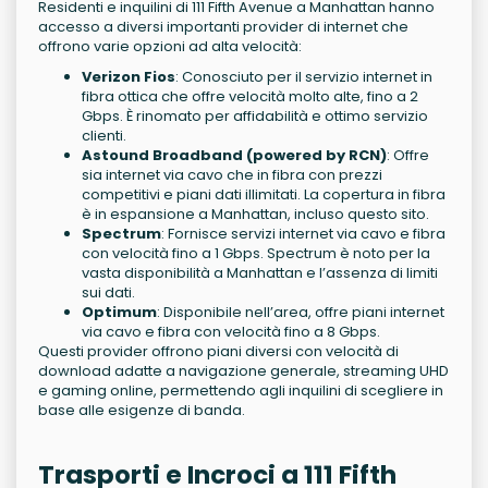
Residenti e inquilini di 111 Fifth Avenue a Manhattan hanno
accesso a diversi importanti provider di internet che
offrono varie opzioni ad alta velocità:
Verizon Fios
: Conosciuto per il servizio internet in
fibra ottica che offre velocità molto alte, fino a 2
Gbps. È rinomato per affidabilità e ottimo servizio
clienti.
Astound Broadband (powered by RCN)
: Offre
sia internet via cavo che in fibra con prezzi
competitivi e piani dati illimitati. La copertura in fibra
è in espansione a Manhattan, incluso questo sito.
Spectrum
: Fornisce servizi internet via cavo e fibra
con velocità fino a 1 Gbps. Spectrum è noto per la
vasta disponibilità a Manhattan e l’assenza di limiti
sui dati.
Optimum
: Disponibile nell’area, offre piani internet
via cavo e fibra con velocità fino a 8 Gbps.
Questi provider offrono piani diversi con velocità di
download adatte a navigazione generale, streaming UHD
e gaming online, permettendo agli inquilini di scegliere in
base alle esigenze di banda.
Trasporti e Incroci a 111 Fifth