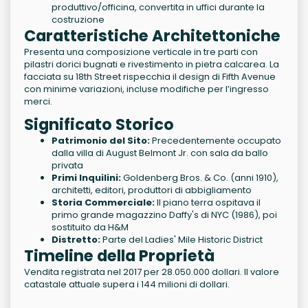
produttivo/officina, convertita in uffici durante la
costruzione
Caratteristiche Architettoniche
Presenta una composizione verticale in tre parti con
pilastri dorici bugnati e rivestimento in pietra calcarea. La
facciata su 18th Street rispecchia il design di Fifth Avenue
con minime variazioni, incluse modifiche per l’ingresso
merci.
Significato Storico
Patrimonio del Sito:
Precedentemente occupato
dalla villa di August Belmont Jr. con sala da ballo
privata
Primi Inquilini:
Goldenberg Bros. & Co. (anni 1910),
architetti, editori, produttori di abbigliamento
Storia Commerciale:
Il piano terra ospitava il
primo grande magazzino Daffy's di NYC (1986), poi
sostituito da H&M
Distretto:
Parte del Ladies' Mile Historic District
Timeline della Proprietà
Vendita registrata nel 2017 per 28.050.000 dollari. Il valore
catastale attuale supera i 144 milioni di dollari.