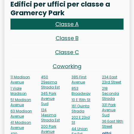
Edifici per uffici per classe a
Gramercy Park
Classe A
Classe B
Classe C
Coworking
11 Madison
450
385 First
234 East
Avenue
29esima
Avenue
23rd Street
Strada Est
1 Viale
853
218
Madison
345 Park
Broadway
Seconda
Avenue
Strada
51 Madison
10 E 15th St
Sud
Avenue
331 Park
161 Quinta
124
Avenue
63 Madison
Strada
14esima
Sud
Avenue
202 E 23rd
Strada Est
36 East 18th
41 Madison
St
200 Park
Street
Avenue
44 Union
Avenue
altri...
430
Sq Est