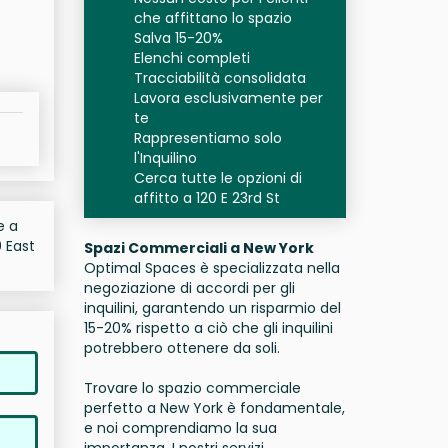
che affittano lo spazio
Salva 15-20%
Elenchi completi
Tracciabilità consolidata
Lavora esclusivamente per
te
Rappresentiamo solo
l'Inquilino
Cerca tutte le opzioni di
affitto a 120 E 23rd St
e a
0 East
Spazi Commerciali a New York
Optimal Spaces è specializzata nella
negoziazione di accordi per gli
inquilini, garantendo un risparmio del
15-20% rispetto a ciò che gli inquilini
potrebbero ottenere da soli.
Trovare lo spazio commerciale
perfetto a New York è fondamentale,
e noi comprendiamo la sua