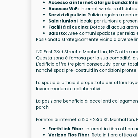
Accesso a internet a larga banda
: Int
Accesso WiFi
: Internet wireless affidabile
Servizi di pulizia
: Pulizia regolare mante
Sala riunioni
: Ideale per riunioni e presen
Facilità di cucina
: Dotate di acqua arom
Salotto
: Aree comuni spaziose per relax 
Posizionato strategicamente vicino a diverse li
120 East 23rd Street a Manhattan, NYC offre uno sp
Questa zona è famosa per la sua comodità, dive
L'edificio offre tre piani consecutivi per un tota
nonché spazi pre-costruiti in condizioni pronte p
Lo spazio di ufficio è progettato per offrire lay
lavoro moderni e collaborativi.
La posizione beneficia di eccellenti collegamenti
parchi.
Fornitori di internet a 120 E 23rd St, Manhattan, 
EarthLink Fiber
: Internet in fibra ottica 
Verizon Fios Fiber
: Rete in fibra ottica 