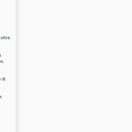
oltre.
.
e,
 di
e