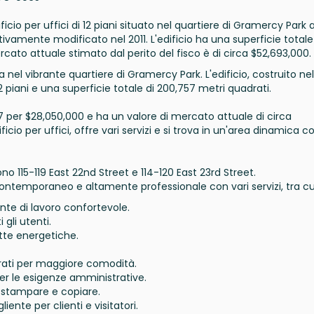
ficio per uffici di 12 piani situato nel quartiere di Gramercy Park 
tivamente modificato nel 2011. L'edificio ha una superficie totale
rcato attuale stimato dal perito del fisco è di circa $52,693,000.
a nel vibrante quartiere di Gramercy Park. L'edificio, costruito nel
2 piani e una superficie totale di 200,757 metri quadrati.
 per $28,050,000 e ha un valore di mercato attuale di circa
io per uffici, offre vari servizi e si trova in un'area dinamica c
dono 115-119 East 22nd Street e 114-120 East 23rd Street.
 contemporaneo e altamente professionale con vari servizi, tra cu
nte di lavoro confortevole.
 gli utenti.
ette energetiche.
arati per maggiore comodità.
per le esigenze amministrative.
r stampare e copiare.
liente per clienti e visitatori.