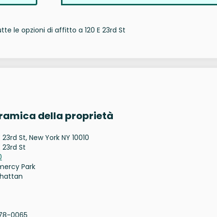
te le opzioni di affitto a 120 E 23rd St
oramica della proprietà
E 23rd St, New York NY 10010
E 23rd St
0
mercy Park
hattan
78-0065