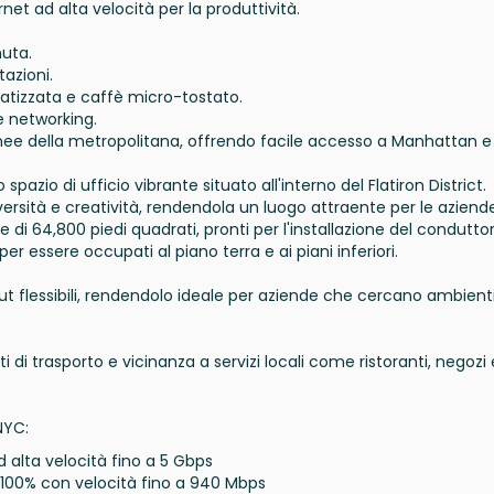
ernet ad alta velocità per la produttività.
.
nuta.
tazioni.
atizzata e caffè micro-tostato.
e networking.
nee della metropolitana, offrendo facile accesso a Manhattan e 
azio di ufficio vibrante situato all'interno del Flatiron District.
rsità e creatività, rendendola un luogo attraente per le aziende
le di 64,800 piedi quadrati, pronti per l'installazione del conduttor
er essere occupati al piano terra e ai piani inferiori.
out flessibili, rendendolo ideale per aziende che cercano ambienti
 di trasporto e vicinanza a servizi locali come ristoranti, negozi 
NYC:
ad alta velocità fino a 5 Gbps
al 100% con velocità fino a 940 Mbps