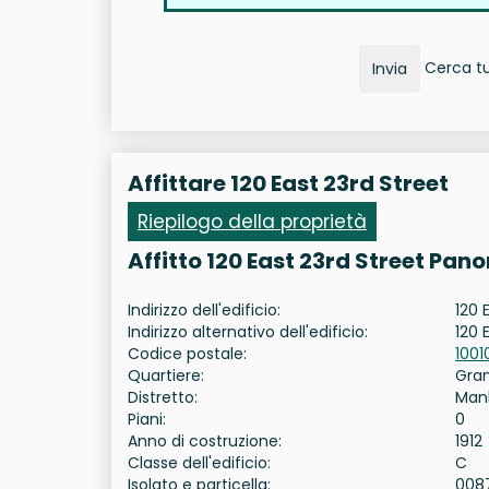
Cerca tut
Invia
Affittare 120 East 23rd Street
Riepilogo della proprietà
Affitto 120 East 23rd Street Pan
Indirizzo dell'edificio:
120 
Indirizzo alternativo dell'edificio:
120 
Codice postale:
1001
Quartiere:
Gra
Distretto:
Man
Piani:
0
Anno di costruzione:
1912
Classe dell'edificio:
C
Isolato e particella:
008