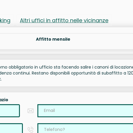
rking
Altri uffici in affitto nelle vicinanze
Affitto mensile
torno obbligatorio in ufficio sta facendo salire i canoni di locazion
enza continui. Restano disponibili opportunità di subaffitto a 12
.
azio