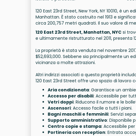
120 East 23rd Street, New York, NY 10010, è un edi
Manhattan. È stato costruito nel 1913 e significa
circa 200,757 metri quadrati. Il suo valore di me
120 East 23rd Street, Manhattan, NYC
si trov
e ultimamente ristrutturato nel 2011, presenta 1
La proprietà è stata venduta nel novembre 2017
$52,693,000. Sebbene sia principalmente un edific
vicinanza a molte attrazioni.
Altri indirizzi associati a questa proprietà inclu
120 East 23rd Street offre uno spazio di lavoro
Aria condizionata
: Garantisce un ambie
Accesso per disabili
: Accessibile per tutti
Vetri doppi
: Riducono il rumore e le boll
Ascensori
: Accesso facile a tutti i piani.
Bagni maschili e femminili
: Servizi sep
Supporto amministrativo
: Disponibile 
Centro copie e stampa
: Accessibile pe
Portineria con reception
: Entrata accog