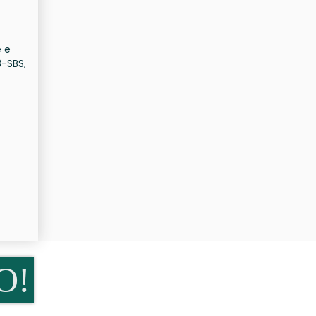
e e
3-SBS,
O!