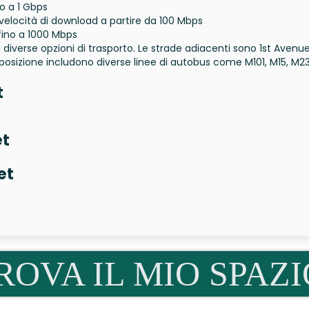
no a 1 Gbps
 velocità di download a partire da 100 Mbps
 fino a 1000 Mbps
a diverse opzioni di trasporto. Le strade adiacenti sono 1st Avenu
a posizione includono diverse linee di autobus come M101, M15, M2
t
et
et
ROVA IL MIO SPAZI