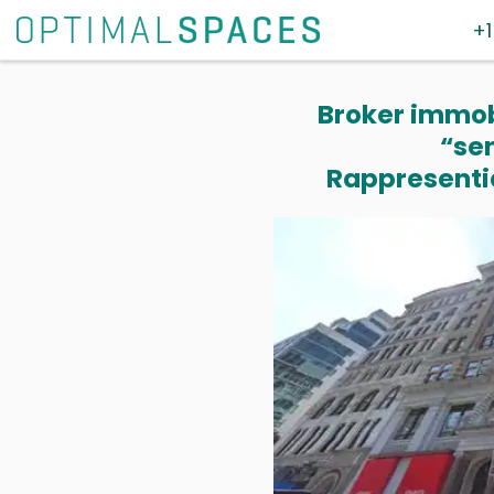
+1
Broker immobi
“se
Rappresentia