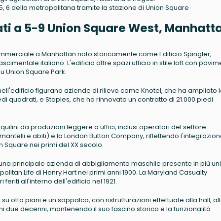
, 5, 6 della metropolitana tramite la stazione di Union Square
Locati a 5-9 Union Square West, Manhatt
ommerciale a Manhattan noto storicamente come Edificio Spingler,
cimentale italiano. L'edificio offre spazi ufficio in stile loft con pavime
a su Union Square Park.
io nell'edificio figurano aziende di rilievo come Knotel, che ha ampliato 
i quadrati, e Staples, che ha rinnovato un contratto di 21.000 piedi
quilini da produzioni leggere a uffici, inclusi operatori del settore
telli e abiti) e la London Button Company, riflettendo l'integrazio
on Square nei primi del XX secolo.
o., una principale azienda di abbigliamento maschile presente in più un
ropolitan Life di Henry Hart nei primi anni 1900. La Maryland Casualty
ti all'interno dell'edificio nel 1921.
i su otto piani e un soppalco, con ristrutturazioni effettuate alla hall, al
imi due decenni, mantenendo il suo fascino storico e la funzionalità