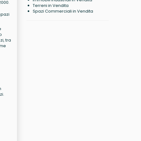
2000.
Terreni in Vendita
Spazi Commerciali in Vendita
spazi
e
to
i, tra
come
n
zi.