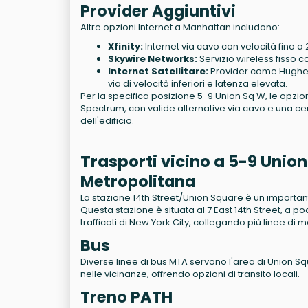
Provider Aggiuntivi
Altre opzioni Internet a Manhattan includono:
Xfinity:
Internet via cavo con velocità fino a
Skywire Networks:
Servizio wireless fisso c
Internet Satellitare:
Provider come Hughes
via di velocità inferiori e latenza elevata.
Per la specifica posizione 5-9 Union Sq W, le opzion
Spectrum, con valide alternative via cavo e una cer
dell'edificio.
Trasporti vicino a 5-9 Uni
Metropolitana
La stazione 14th Street/Union Square è un importante
Questa stazione è situata al 7 East 14th Street, a p
trafficati di New York City, collegando più linee di 
Bus
Diverse linee di bus MTA servono l'area di Union Squ
nelle vicinanze, offrendo opzioni di transito locali.
Treno PATH