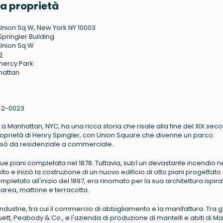
a proprietà
Union Sq W, New York NY 10003
Springler Building
Union Sq W
3
ercy Park
hattan
42-0023
 a Manhattan, NYC, ha una ricca storia che risale alla fine del XIX seco
i proprietà di Henry Spingler, con Union Square che divenne un parco
passò da residenziale a commerciale.
inque piani completata nel 1878. Tuttavia, subì un devastante incendio n
 sito e iniziò la costruzione di un nuovo edificio di otto piani progettato
mpletato all'inizio del 1897, era rinomato per la sua architettura ispira
carea, mattone e terracotta.
industrie, tra cui il commercio di abbigliamento e la manifattura. Tra gl
Cluett, Peabody & Co., e l'azienda di produzione di mantelli e abiti di Ma