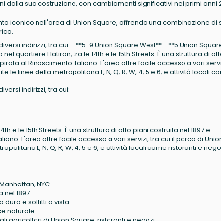
oni dalla sua costruzione, con cambiamenti significativi nei primi anni 
mento iconico nell'area di Union Square, offrendo una combinazione di 
rico.
versi indirizzi, tra cui: - **5-9 Union Square West** - **5 Union Squar
nel quartiere Flatiron, tra le 14th e le 15th Streets. È una struttura di ot
pirata al Rinascimento italiano. L'area offre facile accesso a vari serviz
ite le linee della metropolitana L, N, Q, R, W, 4, 5 e 6, e attività locali 
rsi indirizzi, tra cui:
14th e le 15th Streets. È una struttura di otto piani costruita nel 1897 e
iano. L'area offre facile accesso a vari servizi, tra cui il parco di Unio
opolitana L, N, Q, R, W, 4, 5 e 6, e attività locali come ristoranti e nego
 Manhattan, NYC
a nel 1897
 duro e soffitti a vista
ce naturale
i agricoltori di Union Square, ristoranti e negozi