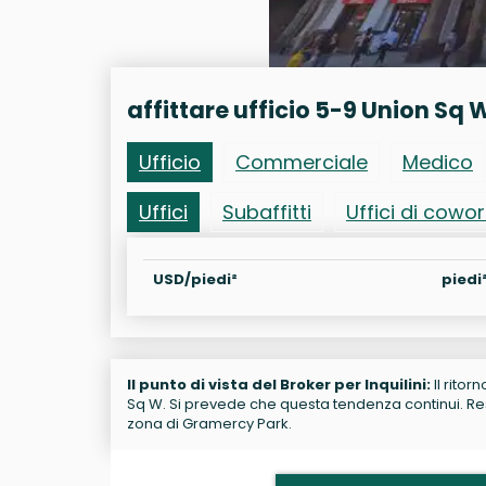
affittare ufficio 5-9 Union Sq 
Ufficio
Commerciale
Medico
Uffici
Subaffitti
Uffici di cowo
USD/piedi²
piedi
Il punto di vista del Broker per Inquilini:
Il ritor
Sq W. Si prevede che questa tendenza continui. Rest
zona di Gramercy Park.