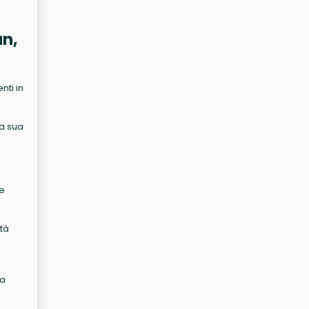
an,
nti in
la sua
ne
ità
la