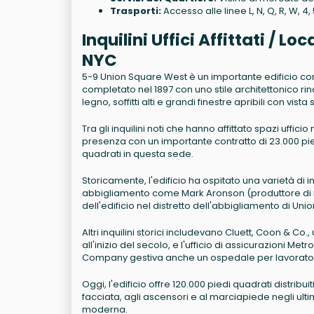
Trasporti:
Accesso alle linee L, N, Q, R, W, 4
Inquilini Uffici Affittati / 
NYC
5-9 Union Square West è un importante edificio c
completato nel 1897 con uno stile architettonico rinas
legno, soffitti alti e grandi finestre apribili con vist
Tra gli inquilini noti che hanno affittato spazi uffic
presenza con un importante contratto di 23.000 pied
quadrati in questa sede.
Storicamente, l'edificio ha ospitato una varietà di in
abbigliamento come Mark Aronson (produttore di man
dell'edificio nel distretto dell'abbigliamento di Uni
Altri inquilini storici includevano Cluett, Coon & C
all'inizio del secolo, e l'ufficio di assicurazioni Met
Company gestiva anche un ospedale per lavoratori feri
Oggi, l'edificio offre 120.000 piedi quadrati distribuit
facciata, agli ascensori e al marciapiede negli ult
moderna.