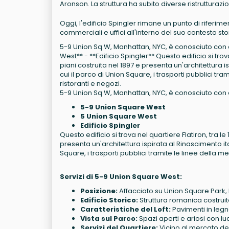
Aronson. La struttura ha subito diverse ristrutturazi
Oggi, l'edificio Spingler rimane un punto di riferi
commerciali e uffici all'interno del suo contesto sto
5-9 Union Sq W, Manhattan, NYC, è conosciuto con di
West** - **Edificio Spingler** Questo edificio si trova 
piani costruita nel 1897 e presenta un'architettura is
cui il parco di Union Square, i trasporti pubblici tram
ristoranti e negozi.
5-9 Union Sq W, Manhattan, NYC, è conosciuto con dive
5-9 Union Square West
5 Union Square West
Edificio Spingler
Questo edificio si trova nel quartiere Flatiron, tra le 
presenta un'architettura ispirata al Rinascimento ital
Square, i trasporti pubblici tramite le linee della metr
Servizi di 5-9 Union Square West:
Posizione:
Affacciato su Union Square Park,
Edificio Storico:
Struttura romanica costruit
Caratteristiche del Loft:
Pavimenti in legno
Vista sul Parco:
Spazi aperti e ariosi con lu
Servizi del Quartiere:
Vicino al mercato degl