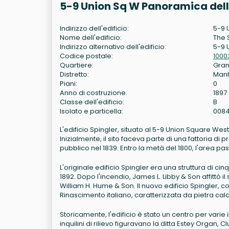
5-9 Union Sq W Panoramica dell
Indirizzo dell'edificio:
5-9 
Nome dell'edificio:
The 
Indirizzo alternativo dell'edificio:
5-9 
Codice postale:
1000
Quartiere:
Gram
Distretto:
Man
Piani:
0
Anno di costruzione:
1897
Classe dell'edificio:
B
Isolato e particella:
008
L'edificio Spingler, situato al 5-9 Union Square West
Inizialmente, il sito faceva parte di una fattoria d
pubblico nel 1839. Entro la metà del 1800, l'area 
L'originale edificio Spingler era una struttura di c
1892. Dopo l'incendio, James L. Libby & Son affittò il
William H. Hume & Son. Il nuovo edificio Spingler, co
Rinascimento italiano, caratterizzata da pietra cal
Storicamente, l'edificio è stato un centro per varie 
inquilini di rilievo figuravano la ditta Estey Organ, 