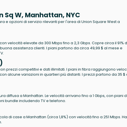
ion Sq W, Manhattan, NYC
tura e opzioni di servizio rilevanti per l'area di Union Square West a
ca con velocità elevate da 300 Mbps fino a 2,3 Gbps. Copre circa il 91% 
 buona assistenza clienti. I piani partono da circa 49,99 $ al mese e
TV.
)
 prezzi competitivi e dati illimitati. I piani in fibra raggiungono veloc
n alcune variazioni in quartieri più distanti. I prezzi partono da 35 $ 
ra diffusa a Manhattan. Le velocità arrivano fino a 1 Gbps, con piani 
ni bundle includendo TV e telefono.
ccola di case a Manhattan (circa 1,8%) con velocità fino a 251 Mbps. Ha
n.