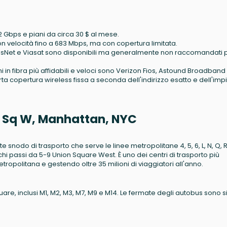
 2 Gbps e piani da circa 30 $ al mese.
on velocità fino a 683 Mbps, ma con copertura limitata.
Net e Viasat sono disponibili ma generalmente non raccomandati 
i in fibra più affidabili e veloci sono Verizon Fios, Astound Broadband
ta copertura wireless fissa a seconda dell'indirizzo esatto e dell'imp
on Sq W, Manhattan, NYC
 snodo di trasporto che serve le linee metropolitane 4, 5, 6, L, N, Q, 
ochi passi da 5-9 Union Square West. È uno dei centri di trasporto più
metropolitana e gestendo oltre 35 milioni di viaggiatori all'anno.
are, inclusi M1, M2, M3, M7, M9 e M14. Le fermate degli autobus sono s