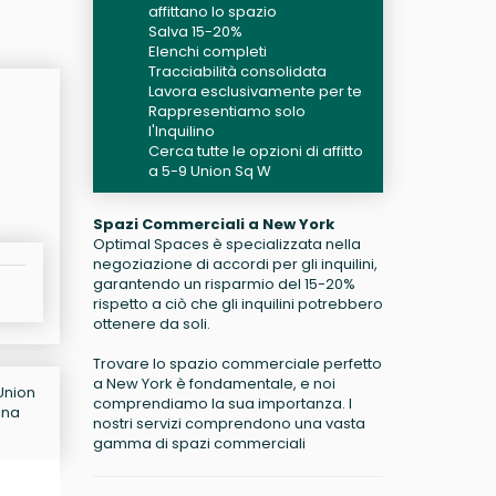
affittano lo spazio
Salva 15-20%
Elenchi completi
Tracciabilità consolidata
Lavora esclusivamente per te
Rappresentiamo solo
l'Inquilino
Cerca tutte le opzioni di affitto
a 5-9 Union Sq W
Spazi Commerciali a New York
Optimal Spaces è specializzata nella
negoziazione di accordi per gli inquilini,
garantendo un risparmio del 15-20%
rispetto a ciò che gli inquilini potrebbero
ottenere da soli.
Trovare lo spazio commerciale perfetto
a New York è fondamentale, e noi
 Union
comprendiamo la sua importanza. I
ina
nostri servizi comprendono una vasta
gamma di spazi commerciali