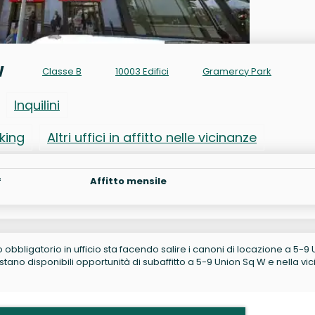
W
Classe B
10003 Edifici
Gramercy Park
Inquilini
rking
Altri uffici in affitto nelle vicinanze
²
Affitto mensile
no obbligatorio in ufficio sta facendo salire i canoni di locazione a 5-9
ano disponibili opportunità di subaffitto a 5-9 Union Sq W e nella vic