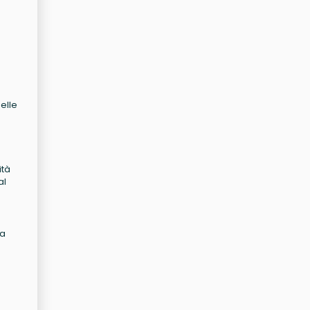
delle
ità
al
da