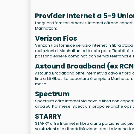
Provider Internet a 5-9 Un
I seguenti fornitori di servizi Internet offrono coper
Manhattan:
Verizon Fios
Verizon Fios fornisce servizio Internet in fibra otti
abitazioni di Manhattan ed è noto per affidabilità e
possono essere combinati con servizi telefonici e 
Astound Broadband (ex RCN
Astound Broadband offre Internet via cavo e fibra con
fino a 1,5 Gbps. La copertura è ampia a Manhattan, co
mese.
Spectrum
Spectrum offre Internet via cavo e fibra con copertu
circa 50 $ al mese. Spectrum propone anche opzio
STARRY
STARRY offre Internet in fibra a una porzione più pi
valutazioni alte di soddisfazione clienti a Manhatta