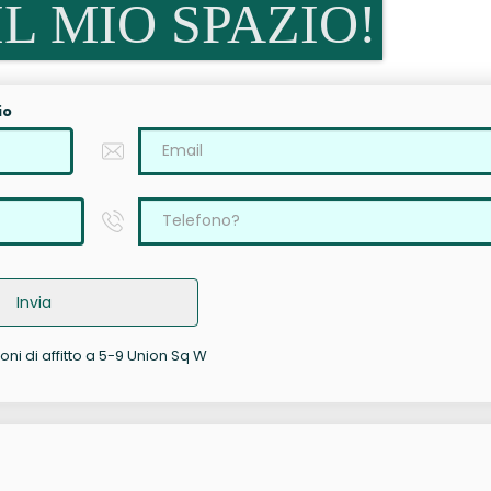
L MIO SPAZIO!
io
Invia
oni di affitto a 5-9 Union Sq W