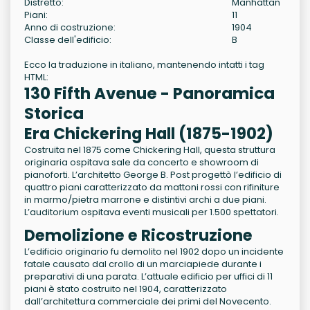
Distretto:
Manhattan
Piani:
11
Anno di costruzione:
1904
Classe dell'edificio:
B
Ecco la traduzione in italiano, mantenendo intatti i tag
HTML:
130 Fifth Avenue - Panoramica
Storica
Era Chickering Hall (1875-1902)
Costruita nel 1875 come Chickering Hall, questa struttura
originaria ospitava sale da concerto e showroom di
pianoforti. L’architetto George B. Post progettò l’edificio di
quattro piani caratterizzato da mattoni rossi con rifiniture
in marmo/pietra marrone e distintivi archi a due piani.
L’auditorium ospitava eventi musicali per 1.500 spettatori.
Demolizione e Ricostruzione
L’edificio originario fu demolito nel 1902 dopo un incidente
fatale causato dal crollo di un marciapiede durante i
preparativi di una parata. L’attuale edificio per uffici di 11
piani è stato costruito nel 1904, caratterizzato
dall’architettura commerciale dei primi del Novecento.