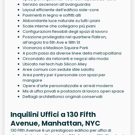
Servizio ascensori all’avanguardia
Layout efficiente dell’edificio side-core
Pavimenti in legno e soffitti alti
Abbondante luce naturale su tutti i piani
Scale interne che collegano più piani
Configurazioni flessibili degli spazi di lavoro
Posizione privilegiata nel quartiere Flatiron,
all’angolo tra 5th Ave e 18th St
Vicinanza a Madison Square Park
A pochi passi da diverse linee della metropolitana
Circondato da ristoranti e negozi alla moda
Ubicato nel tech hub Silicon Alley
Aree comuni con sedute stile salotto
Area pantry per il personale con spazi per
mangiare
Opere d’arte personalizzate e arredi moderni
Mix di uffici privati e postazioni di lavoro open space
Dettagli architettonici originali conservati
Inquilini Uffici a 130 Fifth
Avenue, Manhattan, NYC
130 Fifth Avenue è un prestigioso edificio per uffici di