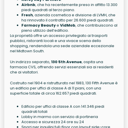
Airbnb
, che ha recentemente preso in affitto 13.300
piedi quadrati al terzo piano.
Fresh
, azienda cosmetica e divisione di LVMH, che
ha rinnovato il contratto per 26.600 piedi quadrati.
Farmacy Beauty
e
VidMob
, che contribuiscono al
pieno utilizzo dell’edificio.
La proprietà offre un accesso privilegiato ai trasporti
pubblici, ristoranti locali e una vivace scena dello
shopping, rendendola una sede aziendale eccezionale
nel Midtown South.
Un indirizzo separato,
130 5th Avenue
, ospita una
farmacia CVS, offrendo servizi essenziali sia ai residenti
che ai visitatori.
Costruito nel 1904 e ristrutturato nel 1983, 130 Fifth Avenue è
un edificio per uffici di classe A di 11 piani, con una
superficie totale di circa 162.657 piedi quadrati.
Edificio per uffici di classe A con 141.346 piedi
quadrati totali
Lobby in marmo con servizio di portineria
Accesso e sicurezza 24 ore su 24
Spazi per inquilini full-floor con layout side-core