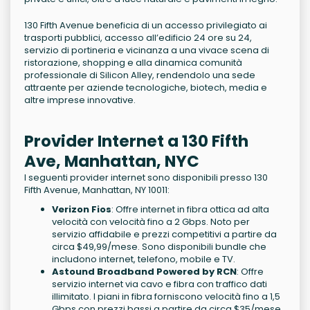
130 Fifth Avenue beneficia di un accesso privilegiato ai
trasporti pubblici, accesso all’edificio 24 ore su 24,
servizio di portineria e vicinanza a una vivace scena di
ristorazione, shopping e alla dinamica comunità
professionale di Silicon Alley, rendendolo una sede
attraente per aziende tecnologiche, biotech, media e
altre imprese innovative.
Provider Internet a 130 Fifth
Ave, Manhattan, NYC
I seguenti provider internet sono disponibili presso 130
Fifth Avenue, Manhattan, NY 10011:
Verizon Fios
: Offre internet in fibra ottica ad alta
velocità con velocità fino a 2 Gbps. Noto per
servizio affidabile e prezzi competitivi a partire da
circa $49,99/mese. Sono disponibili bundle che
includono internet, telefono, mobile e TV.
Astound Broadband Powered by RCN
: Offre
servizio internet via cavo e fibra con traffico dati
illimitato. I piani in fibra forniscono velocità fino a 1,5
Gbps con prezzi bassi a partire da circa $35/mese.