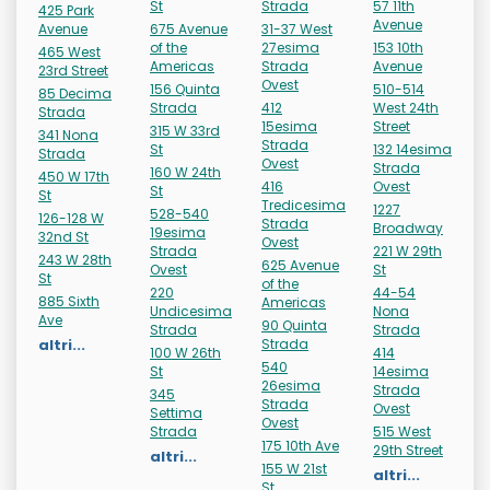
St
Strada
57 11th
425 Park
Avenue
Avenue
675 Avenue
31-37 West
of the
27esima
153 10th
465 West
Americas
Strada
Avenue
23rd Street
Ovest
156 Quinta
510-514
85 Decima
Strada
412
West 24th
Strada
15esima
Street
315 W 33rd
341 Nona
Strada
St
132 14esima
Strada
Ovest
Strada
160 W 24th
450 W 17th
416
Ovest
St
St
Tredicesima
1227
528-540
126-128 W
Strada
Broadway
19esima
32nd St
Ovest
Strada
221 W 29th
243 W 28th
625 Avenue
Ovest
St
St
of the
220
44-54
885 Sixth
Americas
Undicesima
Nona
Ave
90 Quinta
Strada
Strada
altri...
Strada
100 W 26th
414
540
St
14esima
26esima
Strada
345
Strada
Ovest
Settima
Ovest
Strada
515 West
175 10th Ave
29th Street
altri...
155 W 21st
altri...
St