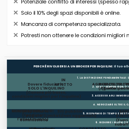
Potenziale conflitto di interessi (spesso rap
Solo il 10% degli spazi disponibili è online.
Mancanza di competenza specializzata.
Potresti non ottenere le condizioni migliori 
PERCHÉ RIVOLGERSI A UN BROKER PER INQUILINI:
Il tuo a
1. LA DISTINZIONE FONDAMENTALE:
IN
Dovere fiduciario:
AGENTE DEL PROP
AGENTE DELL'I
AFFITTO
2. QUASI SEMPRE NON TI
SOLO L'INQUILINO
(Agente incar
(Broker per In
(Canone più basso,
condizioni migliori per l'inquilino)
3. ACCESSO AGLI IMMOBIL
4. NEGOZIARE OLTRE IL 
MESI GRATUITI
CONTRIBUTO LAVORI
Il proprietario
Siti pubblici
BANC
5. RISPARMIO DI TEMPO E GEST
(Fondi per
paga la
(Limitati/non aggiornati)
E RETI
l'allestimento)
commissione
(Fuor
6. RIDURRE I RISCHI (LE
subaffi
dispo
Clausole di
Penali per
CONTRATTO