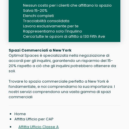
Nessun costo per i clienti che affittano lo spazio
Salva 15-20%
Elenchi completi
Tracciabilità consolidata
Lavora esclusivamente per te
Rappresentiamo solo l'Inquilino
Cerca tutte le opzioni di affitto a 130 Fifth Ave
Spazi Commerciali a New York
Optimal Spaces è specializzata nella negoziazione di
accordi per gli inquilini, garantendo un risparmio del 15-
20% rispetto a ciò che gli inquilini potrebbero ottenere da
soli.
Trovare lo spazio commerciale perfetto a New York è
fondamentale, e noi comprendiamo la sua importanza. I
nostri servizi comprendono una vasta gamma di spazi
commerciali
Home
Affitta Ufficio per CAP
Affitta Ufficio Classe A