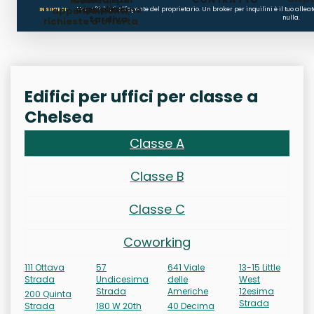
Ricerca,
occupazione
ripristino
appuntamenti,
Non affidarti all'agente del proprietario. Un broker per inquilini è il tuo alle
IN SINTESI:
tardiva
nulla.
richieste d'offerta
Edifici per uffici per classe a
Chelsea
Classe A
Classe B
Classe C
Coworking
111 Ottava
57
641 Viale
13-15 Little
Strada
Undicesima
delle
West
Strada
Americhe
12esima
200 Quinta
Strada
Strada
180 W 20th
40 Decima