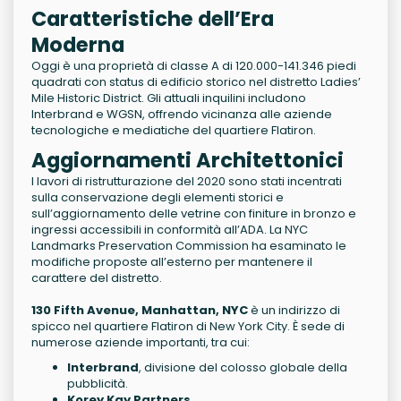
Caratteristiche dell’Era
Moderna
Oggi è una proprietà di classe A di 120.000-141.346 piedi
quadrati con status di edificio storico nel distretto Ladies’
Mile Historic District. Gli attuali inquilini includono
Interbrand e WGSN, offrendo vicinanza alle aziende
tecnologiche e mediatiche del quartiere Flatiron.
Aggiornamenti Architettonici
I lavori di ristrutturazione del 2020 sono stati incentrati
sulla conservazione degli elementi storici e
sull’aggiornamento delle vetrine con finiture in bronzo e
ingressi accessibili in conformità all’ADA. La NYC
Landmarks Preservation Commission ha esaminato le
modifiche proposte all’esterno per mantenere il
carattere del distretto.
130 Fifth Avenue, Manhattan, NYC
è un indirizzo di
spicco nel quartiere Flatiron di New York City. È sede di
numerose aziende importanti, tra cui:
Interbrand
, divisione del colosso globale della
pubblicità.
Korey Kay Partners
.