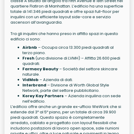
classe A situato all’angolo tra Fifth Avenue e 18th Street nel
quartiere Flatiron di Manhattan. L’edificio ha una superficie
totale di 141.346 piedi quadrati e offre spazi full-floor per
inquilini con un efficiente layout side-core e servizio
ascensori all’avanguardia.
Tra gli inquilini che hanno preso in affitto spazi in questo
edificio ci sono:
Airbnb
– Occupa circa 13.300 piedi quadrati al
terzo piano.
Fresh
(una divisione di LVMH) – Affitta 26.600 piedi
quadrati.
Farmacy Beauty
– Società del settore skincare
naturale.
VidMob
– Azienda di dati.
Interbrand
– Divisione di Worth Global Style
Network, parte del settore pubblicitario.
Korey Kay Partners
– Azienda inquilina con sede
nell’edificio.
L’edificio offre anche un grande ex-ufficio WeWork che si
estende dal 3º al 5º piano, per un totale di circa 39.900
piedi quadrati. Questo spazio è completamente
arredato, cablato e progettato con layout flessibili che
includono postazioni di lavoro open space, sale riunioni
private e uffici, oltre a luce naturale e pavimenti in legno.