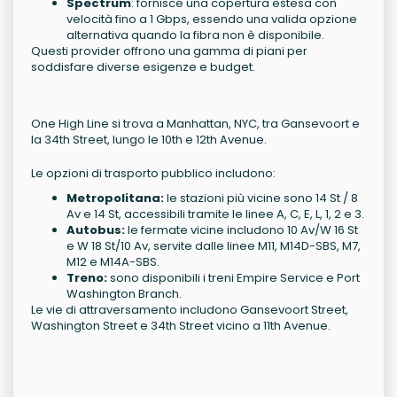
Spectrum
: fornisce una copertura estesa con
velocità fino a 1 Gbps, essendo una valida opzione
alternativa quando la fibra non è disponibile.
Questi provider offrono una gamma di piani per
soddisfare diverse esigenze e budget.
One High Line si trova a Manhattan, NYC, tra Gansevoort e
la 34th Street, lungo le 10th e 12th Avenue.
Le opzioni di trasporto pubblico includono:
Metropolitana:
le stazioni più vicine sono 14 St / 8
Av e 14 St, accessibili tramite le linee A, C, E, L, 1, 2 e 3.
Autobus:
le fermate vicine includono 10 Av/W 16 St
e W 18 St/10 Av, servite dalle linee M11, M14D-SBS, M7,
M12 e M14A-SBS.
Treno:
sono disponibili i treni Empire Service e Port
Washington Branch.
Le vie di attraversamento includono Gansevoort Street,
Washington Street e 34th Street vicino a 11th Avenue.