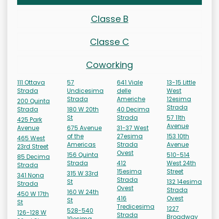
Classe B
Classe C
Coworking
111 Ottava
57
641 Viale
13-15 Little
Strada
Undicesima
delle
West
Strada
Americhe
12esima
200 Quinta
Strada
Strada
180 W 20th
40 Decima
St
Strada
57 11th
425 Park
Avenue
Avenue
675 Avenue
31-37 West
of the
27esima
153 10th
465 West
Americas
Strada
Avenue
23rd Street
Ovest
156 Quinta
510-514
85 Decima
Strada
412
West 24th
Strada
15esima
Street
315 W 33rd
341 Nona
Strada
St
132 14esima
Strada
Ovest
Strada
160 W 24th
450 W 17th
416
Ovest
St
St
Tredicesima
1227
528-540
126-128 W
Strada
Broadway
19esima