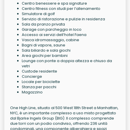
Centro benessere e spa signature
Centro fitness con studi per l’allenamento
Simulatore di golf
Servizio di ristorazione e pulizie in residenza
Sala da pranzo privata
Garage con parcheggio in loco
Accesso ai servizi dell’hotel Faena
Vasca idromassaggio, cabine
Bagni di vapore, saune
Sala biliardo e sala giochi
Area giochi per bambini
Lounge con ponte a doppia altezza e chiuso da
vetri
Custode residente
Concierge
Locale per biciclette
Stanza per pacchi
Magazzino
One High Line, situato al 500 West 18th Street a Manhattan,
NYC, è un importante complesso a uso misto progettato
dal Bjarke Ingels Group (BIG). Il complesso comprende
due torri con un podio condiviso, offrendo 236 unità
condominali, una componente alberghiera e spazi