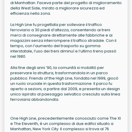
di Manhattan. Faceva parte del progetto di miglioramento
della West Side, mirato a migliorare sicurezza ed
efficienza nella zona.
La High Line fu progettata per sollevare il traffico
ferroviario a 30 piedi d’altezza, consentendo ai treni
merci di consegnare direttamente alle fabbriche e ai
magazzini senza interrompere il traffico stradale. Con il
tempo, con l’aumento del trasporto su gomma
interstatale, l’uso dei treni diminuì e l’ultimo treno passò
nel 1980.
Alla fine degli anni ’90, la comunità si mobilitò per
preservare la struttura, trasformandola in un parco
pubblico. Friends of the High Line, fondata nel 1999, giocò
un ruolo cruciale in questa trasformazione. Il parco fu
aperto a sezioni, a partire dal 2009, e presenta un design
unico ispirato al paesaggio selvatico cresciuto sulla linea
ferroviaria abbandonata.
One High Line, precedentemente conosciuto come The XI
e The Eleventh, è un complesso di due edifici situato a
Manhattan, New York City. Il complesso si trova al 76