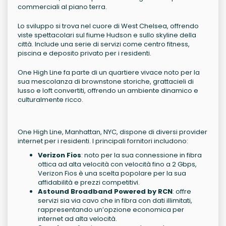
commerciali al piano terra.
Lo sviluppo si trova nel cuore di West Chelsea, offrendo
viste spettacolari sul fiume Hudson e sullo skyline della
città. Include una serie di servizi come centro fitness,
piscina e deposito privato per i residenti.
One High Line fa parte di un quartiere vivace noto per la
sua mescolanza di brownstone storiche, grattacieli di
lusso e loft convertiti, offrendo un ambiente dinamico e
culturalmente ricco.
One High Line, Manhattan, NYC, dispone di diversi provider
internet per i residenti. I principali fornitori includono:
Verizon Fios
: noto per la sua connessione in fibra
ottica ad alta velocità con velocità fino a 2 Gbps,
Verizon Fios è una scelta popolare per la sua
affidabilità e prezzi competitivi.
Astound Broadband Powered by RCN
: offre
servizi sia via cavo che in fibra con dati illimitati,
rappresentando un’opzione economica per
internet ad alta velocità.