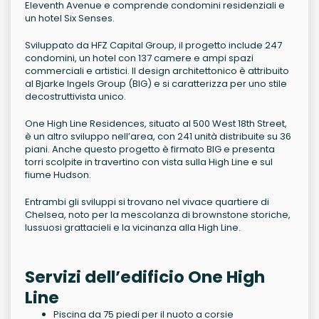
Eleventh Avenue e comprende condomini residenziali e
un hotel Six Senses.
Sviluppato da HFZ Capital Group, il progetto include 247
condomini, un hotel con 137 camere e ampi spazi
commerciali e artistici. Il design architettonico è attribuito
al Bjarke Ingels Group (BIG) e si caratterizza per uno stile
decostruttivista unico.
One High Line Residences, situato al 500 West 18th Street,
è un altro sviluppo nell’area, con 241 unità distribuite su 36
piani. Anche questo progetto è firmato BIG e presenta
torri scolpite in travertino con vista sulla High Line e sul
fiume Hudson.
Entrambi gli sviluppi si trovano nel vivace quartiere di
Chelsea, noto per la mescolanza di brownstone storiche,
lussuosi grattacieli e la vicinanza alla High Line.
Servizi dell’edificio One High
Line
Piscina da 75 piedi per il nuoto a corsie