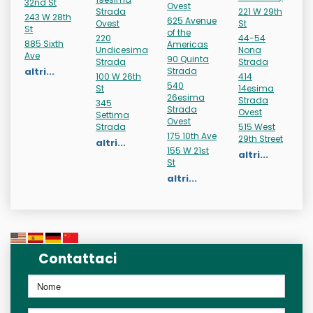
32nd St
Ovest
Strada
221 W 29th
243 W 28th
625 Avenue
Ovest
St
St
of the
220
44-54
885 Sixth
Americas
Undicesima
Nona
Ave
90 Quinta
Strada
Strada
altri...
Strada
100 W 26th
414
540
St
14esima
26esima
Strada
345
Strada
Ovest
Settima
Ovest
Strada
515 West
175 10th Ave
29th Street
altri...
155 W 21st
altri...
St
altri...
Contattaci