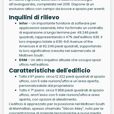
all'avanguardia, completata nel 2015. Dispone di un
esclusivo attico con campo da bocce e spazio per eventi.
Inquilini di rilievo
Infor
– Un importante fornitore di software per
applicazioni aziendali, Infor ha firmato un contratto
di espansione a lungo termine per 49.246 piedi
quadrati, rappresentando il 47% dell'edificio 635. Il
loro impegno totale a 635-641 Avenue of the
Americas è di 92.246 piedi quadrati, supportando
la loro significativa crescita nel submercato di
Midtown South.
DSM
– Un altro inquilino attuale che occupa spazi
ufficio nell'edificio.
Caratteristiche dell'edificio
Tutto il 6° piano: circa 12.322 piedi quadrati di spazio
ufficio, con 5 sale riunioni/uffici e un'area aperta,
personalizzabile dal proprietario.
Tutto il 7° piano: circa 11.958 piedi quadrati di spazio
ufficio, anch'esso con 5 sale riunioni/uffici e area
aperta, con opzioni di allestimento.
L'edificio è apprezzato per la posizione nel Midtown South
di Manhattan, spesso chiamato "Silicon Alley", noto per la
concentrazione di aziende tecnologiche e nuovi media.