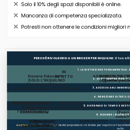
Solo il 10% degli spazi disponibili è online.
Mancanza di competenza specializzata.
Potresti non ottenere le condizioni migliori 
PERCHÉ RIVOLGERSI A UN BROKER PER INQUILINI:
Il tuo a
1. LA DISTINZIONE FONDAMENTALE:
IN
Dovere fiduciario:
AGENTE DEL PROP
AGENTE DELL'I
AFFITTO
2. QUASI SEMPRE NON TI
SOLO L'INQUILINO
(Agente incar
(Broker per In
(Canone più basso,
condizioni migliori per l'inquilino)
3. ACCESSO AGLI IMMOBIL
4. NEGOZIARE OLTRE IL 
MESI GRATUITI
CONTRIBUTO LAVORI
Il proprietario
Siti pubblici
BANC
5. RISPARMIO DI TEMPO E GEST
(Fondi per
paga la
(Limitati/non aggiornati)
E RETI
l'allestimento)
commissione
(Fuor
6. RIDURRE I RISCHI (LE
subaffi
dispo
Clausole di
Penali per
CONTRATTO
Ricerca,
occupazione
ripristino
appuntamenti,
Non affidarti all'agente del proprietario. Un broker per inquilini è il tuo alle
IN SINTESI:
tardiva
nulla.