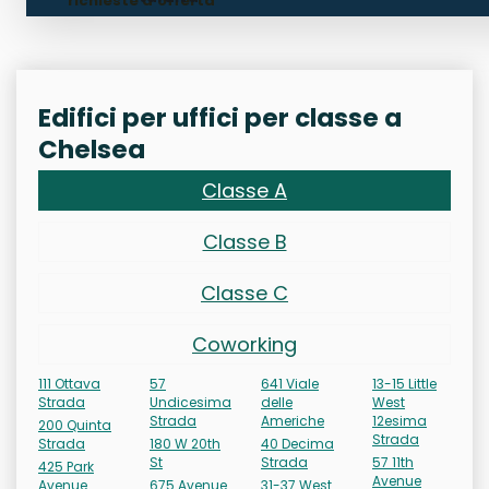
richieste d'offerta
Edifici per uffici per classe a
Chelsea
Classe A
Classe B
Classe C
Coworking
111 Ottava
57
641 Viale
13-15 Little
Strada
Undicesima
delle
West
Strada
Americhe
12esima
200 Quinta
Strada
Strada
180 W 20th
40 Decima
St
Strada
57 11th
425 Park
Avenue
Avenue
675 Avenue
31-37 West