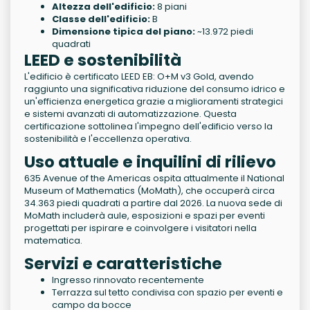
Altezza dell'edificio:
8 piani
Classe dell'edificio:
B
Dimensione tipica del piano:
~13.972 piedi
quadrati
LEED e sostenibilità
L'edificio è certificato LEED EB: O+M v3 Gold, avendo
raggiunto una significativa riduzione del consumo idrico e
un'efficienza energetica grazie a miglioramenti strategici
e sistemi avanzati di automatizzazione. Questa
certificazione sottolinea l'impegno dell'edificio verso la
sostenibilità e l'eccellenza operativa.
Uso attuale e inquilini di rilievo
635 Avenue of the Americas ospita attualmente il National
Museum of Mathematics (MoMath), che occuperà circa
34.363 piedi quadrati a partire dal 2026. La nuova sede di
MoMath includerà aule, esposizioni e spazi per eventi
progettati per ispirare e coinvolgere i visitatori nella
matematica.
Servizi e caratteristiche
Ingresso rinnovato recentemente
Terrazza sul tetto condivisa con spazio per eventi e
campo da bocce