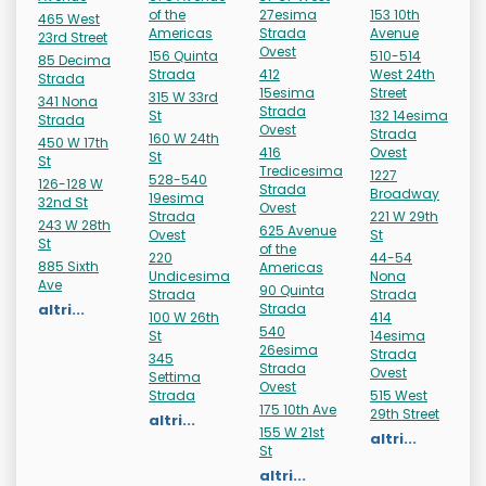
of the
27esima
153 10th
465 West
Americas
Strada
Avenue
23rd Street
Ovest
156 Quinta
510-514
85 Decima
Strada
412
West 24th
Strada
15esima
Street
315 W 33rd
341 Nona
Strada
St
132 14esima
Strada
Ovest
Strada
160 W 24th
450 W 17th
416
Ovest
St
St
Tredicesima
1227
528-540
126-128 W
Strada
Broadway
19esima
32nd St
Ovest
Strada
221 W 29th
243 W 28th
625 Avenue
Ovest
St
St
of the
220
44-54
885 Sixth
Americas
Undicesima
Nona
Ave
90 Quinta
Strada
Strada
altri...
Strada
100 W 26th
414
540
St
14esima
26esima
Strada
345
Strada
Ovest
Settima
Ovest
Strada
515 West
175 10th Ave
29th Street
altri...
155 W 21st
altri...
St
altri...