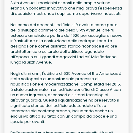
Sixth Avenue. I manichini esposti nelle ampie vetrine
erano un concetto innovativo che migliorava l'esperienza
di acquisto mostrando i capi come apparivano indossati.
Nel corso dei decenni, l'edificio si è evoluto come parte
dello sviluppo commerciale della Sixth Avenue, che fu
estesa e ampliata a partire dal 1926 per accogliere nuove
infrastrutture e la costruzione della metropolitana. La
designazione come distretto storico riconosce il valore
architettonico e culturale dell'edificio, legandolo
all'epoca in cui i grandi magazzini Ladies' Mile fiorivano
lungo la Sixth Avenue.
Negli ultimi anni, l'edificio di 635 Avenue of the Americas è
stato sottoposto a un sostanziale processo di
riqualificazione e modernizzazione. Completata nel 2015,
è stato trasformato in un edificio per uffici di Classe A con
un nuovo ingresso, ascensori e sistemi tecnologici
all'avanguardia. Questa riqualificazione ha preservato il
significato storico dell'edificio adattandolo all'uso
commerciale contemporaneo, includendo anche un
esclusivo attico sul tetto con un campo da bocce e uno
spazio per eventi.
Rafforzando il suo impegno verso la sostenibilità e gli