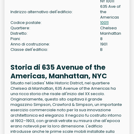
NY 10011
635 Ave of
Indirizzo alternativo dell'edificio:
the
Americas
Codice postale:
10011
Quartiere:
Chelsea
Distretto:
Manhattan
Piani:
8
Anno di costruzione:
1901
Classe dell'edificio:
B
Storia di 635 Avenue of the
Americas, Manhattan, NYC
Situato nel Ladies' Mile Historic District, nel quartiere
Chelsea di Manhattan, 635 Avenue of the Americas ha
una ricca storia che risale all'inizio del XX secolo.
Originariamente, questo sito ospitava il grande
magazzino Simpson, Crawford & Simpson, un importante
esercizio commerciale noto per la sua innovazione
architettonica ed eleganza. Il negozio fu costruito intorno
al 1902–1903, con grandi vetrate su misura che all'epoca
erano notevoli per la loro dimensione. L'edificio
introdusse anche le prime scale mobili installate sulla