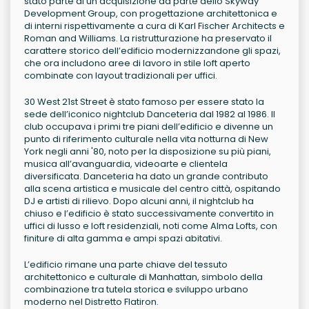
stato parte di un’acquisizione da parte dello Skyway
Development Group, con progettazione architettonica e
di interni rispettivamente a cura di Karl Fischer Architects e
Roman and Williams. La ristrutturazione ha preservato il
carattere storico dell’edificio modernizzandone gli spazi,
che ora includono aree di lavoro in stile loft aperto
combinate con layout tradizionali per uffici.
30 West 21st Street è stato famoso per essere stato la
sede dell’iconico nightclub Danceteria dal 1982 al 1986. Il
club occupava i primi tre piani dell’edificio e divenne un
punto di riferimento culturale nella vita notturna di New
York negli anni '80, noto per la disposizione su più piani,
musica all’avanguardia, videoarte e clientela
diversificata. Danceteria ha dato un grande contributo
alla scena artistica e musicale del centro città, ospitando
DJ e artisti di rilievo. Dopo alcuni anni, il nightclub ha
chiuso e l’edificio è stato successivamente convertito in
uffici di lusso e loft residenziali, noti come Alma Lofts, con
finiture di alta gamma e ampi spazi abitativi.
L’edificio rimane una parte chiave del tessuto
architettonico e culturale di Manhattan, simbolo della
combinazione tra tutela storica e sviluppo urbano
moderno nel Distretto Flatiron.