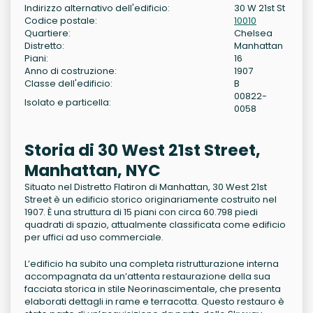
Indirizzo alternativo dell'edificio:
30 W 21st St
Codice postale:
10010
Quartiere:
Chelsea
Distretto:
Manhattan
Piani:
16
Anno di costruzione:
1907
Classe dell'edificio:
B
00822-
Isolato e particella:
0058
Storia di 30 West 21st Street,
Manhattan, NYC
Situato nel Distretto Flatiron di Manhattan, 30 West 21st
Street è un edificio storico originariamente costruito nel
1907. È una struttura di 15 piani con circa 60.798 piedi
quadrati di spazio, attualmente classificata come edificio
per uffici ad uso commerciale.
L’edificio ha subito una completa ristrutturazione interna
accompagnata da un’attenta restaurazione della sua
facciata storica in stile Neorinascimentale, che presenta
elaborati dettagli in rame e terracotta. Questo restauro è