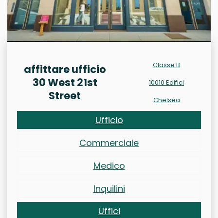
Classe B
affittare ufficio
30 West 21st
10010 Edifici
Street
Chelsea
Ufficio
Commerciale
Medico
Inquilini
Uffici