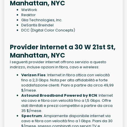
Manhattan, NYC
WeWork
Reaktor
Glia Technologies, Inc.
DeSantis Breindel
DCC (Digital Color Concepts)
Provider Internet a 30 W 21st St,
Manhattan, NYC
I seguenti provider internet offrono servizio a questo
indirizzo, incluse opzioni in fibra, cavo e wireless:
Verizon Fios
: Internet in fibra ottica con velocità
fino a 2,3 Gbps. Nota per alta affidabilità e forte
soddisfazione clienti. Piani a partire da circa 49,99
$/mese.
Astound Broadband Powered by RCN
: Internet
via cavo e fibra con velocità fino a 1,5 Gbps. Offre
dati illimitati e prezzi competitivi a partire da circa
35 $/mese.
Spectrum
: Ampiamente disponibile internet via
cavo e fibra con velocità fino a 1 Gbps. Piani da 30
$/mese, spesso combinati con servizi TV e