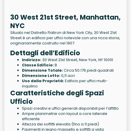
30 West 21st Street, Manhattan,
NYC
Situato nel Distretto Flatiron di New York City, 30 West 21st
Street è un edificio per uffici notevole con una ricca storia,
originariamente costruito nel 1907.
Dettagli dell’Edificio
Indirizzo:
30 West 21st Street, New York, NY 10010
Classe Edificio:
B
Dimensione Totale:
Circa 50.176 piedi quadrati
Dimensione Lotto:
0,11 acri
Uso della Proprietà:
Edificio per uffici multi-
inquilino
Caratteristiche degli Spazi
Ufficio
Spazi creativi e uffici generali disponibili per l’affitto
Ampie planimetrie con layout a core laterale
efficiente
Altezza dei soffitti elevata (fino a 11 piedi)
Pavimenti in legno massello e soffitti a vista