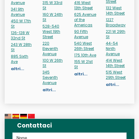
Street
Avenue
315 W 33rd
416 West
St
13th Street
132 West
341 9th
14th Street
Avenue
160 W 24th
625 Avenue
St
of the
1227
450 W 17th
Americas
Broadway
St
528-540
West 19th
90 Fifth
221 W 29th
126-128 W
Street
Avenue
St
32nd St
220
540 West
44-54
243 W 28th
Eleventh
26th Street
Ninth
St
Avenue
Avenue
175 10th Ave
885 Sixth
100 W 26th
414 West
Ave
155 W 21st
St
14th Street
St
altri...
345
515 West
altri...
Seventh
29th Street
Avenue
altri...
altri...
Contattaci