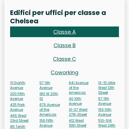
Edifici per uffici per classe a
Chelsea
Classe A
Classe B
Classe C
Coworking
111 Eighth
57 11th
641 Avenue
13-15 Little
Avenue
Avenue
of the
West 12th
Americas
Street
200 Fifth
180 W 20th
Avenue
St
40 10th
57 11th
Avenue
Avenue
425 Park
675 Avenue
Avenue
of the
31-37 West
153 10th
Americas
27th Street
Avenue
465 West
23rd Street
156 Fifth
412 West
510-514
Avenue
15th Street
West 24th
85 Tenth