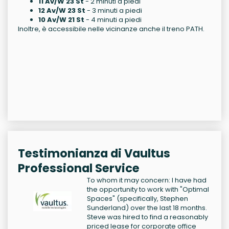
11 Av/W 23 St
- 2 minuti a piedi
12 Av/W 23 St
- 3 minuti a piedi
10 Av/W 21 St
- 4 minuti a piedi
Inoltre, è accessibile nelle vicinanze anche il treno PATH.
Testimonianza di Vaultus
Professional Service
To whom it may concern: I have had
the opportunity to work with "Optimal
Spaces" (specifically, Stephen
Sunderland) over the last 18 months.
Steve was hired to find a reasonably
priced lease for corporate office