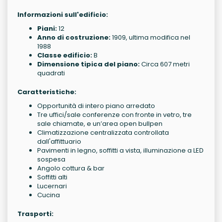
Informazioni sull'edificio:
Piani:
12
Anno di costruzione:
1909, ultima modifica nel
1988
Classe edificio:
B
Dimensione tipica del piano:
Circa 607 metri
quadrati
Caratteristiche:
Opportunità di intero piano arredato
Tre uffici/sale conferenze con fronte in vetro, tre
sale chiamate, e un’area open bullpen
Climatizzazione centralizzata controllata
dall'affittuario
Pavimenti in legno, soffitti a vista, illuminazione a LED
sospesa
Angolo cottura & bar
Soffitti alti
Lucernari
Cucina
Trasporti: