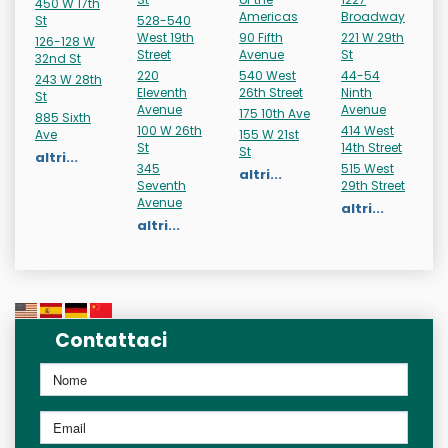
450 W 17th
Americas
Broadway
St
528-540
West 19th
90 Fifth
221 W 29th
126-128 W
Street
Avenue
St
32nd St
220
540 West
44-54
243 W 28th
Eleventh
26th Street
Ninth
St
Avenue
Avenue
175 10th Ave
885 Sixth
100 W 26th
414 West
Ave
155 W 21st
St
14th Street
St
altri...
345
515 West
altri...
Seventh
29th Street
Avenue
altri...
altri...
Contattaci