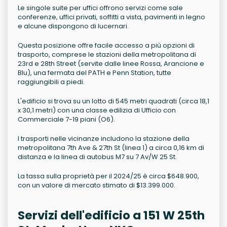
Le singole suite per uffici offrono servizi come sale
conferenze, uffici privati, soffitti a vista, pavimenti in legno
e alcune dispongono di lucernari.
Questa posizione offre facile accesso a più opzioni di
trasporto, comprese le stazioni della metropolitana di
23rd e 28th Street (servite dalle linee Rossa, Arancione e
Blu), una fermata del PATH e Penn Station, tutte
raggiungibili a piedi.
L'edificio si trova su un lotto di 545 metri quadrati (circa 18,1
x 30,1 metri) con una classe edilizia di Ufficio con
Commerciale 7-19 piani (O6).
I trasporti nelle vicinanze includono la stazione della
metropolitana 7th Ave & 27th St (linea 1) a circa 0,16 km di
distanza e la linea di autobus M7 su 7 Av/W 25 St.
La tassa sulla proprietà per il 2024/25 è circa $648.900,
con un valore di mercato stimato di $13.399.000.
Servizi dell'edificio a 151 W 25th