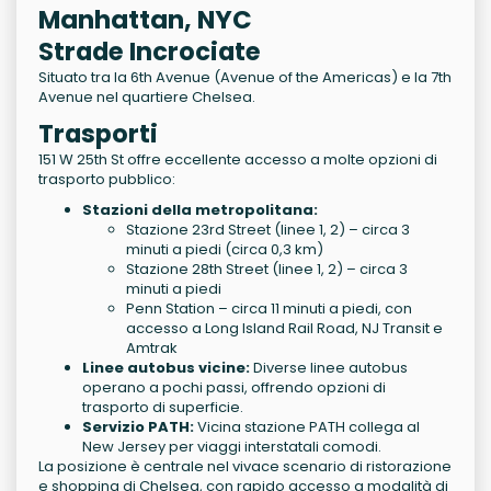
Manhattan, NYC
Strade Incrociate
Situato tra la 6th Avenue (Avenue of the Americas) e la 7th
Avenue nel quartiere Chelsea.
Trasporti
151 W 25th St offre eccellente accesso a molte opzioni di
trasporto pubblico:
Stazioni della metropolitana:
Stazione 23rd Street (linee 1, 2) – circa 3
minuti a piedi (circa 0,3 km)
Stazione 28th Street (linee 1, 2) – circa 3
minuti a piedi
Penn Station – circa 11 minuti a piedi, con
accesso a Long Island Rail Road, NJ Transit e
Amtrak
Linee autobus vicine:
Diverse linee autobus
operano a pochi passi, offrendo opzioni di
trasporto di superficie.
Servizio PATH:
Vicina stazione PATH collega al
New Jersey per viaggi interstatali comodi.
La posizione è centrale nel vivace scenario di ristorazione
e shopping di Chelsea, con rapido accesso a modalità di