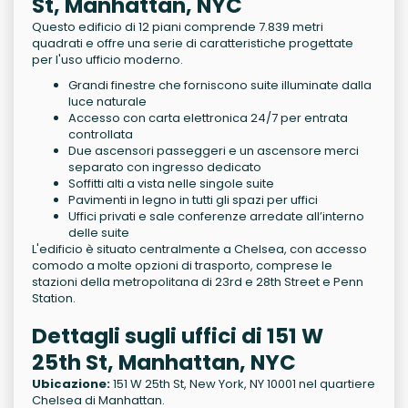
St, Manhattan, NYC
Questo edificio di 12 piani comprende 7.839 metri
quadrati e offre una serie di caratteristiche progettate
per l'uso ufficio moderno.
Grandi finestre che forniscono suite illuminate dalla
luce naturale
Accesso con carta elettronica 24/7 per entrata
controllata
Due ascensori passeggeri e un ascensore merci
separato con ingresso dedicato
Soffitti alti a vista nelle singole suite
Pavimenti in legno in tutti gli spazi per uffici
Uffici privati e sale conferenze arredate all’interno
delle suite
L'edificio è situato centralmente a Chelsea, con accesso
comodo a molte opzioni di trasporto, comprese le
stazioni della metropolitana di 23rd e 28th Street e Penn
Station.
Dettagli sugli uffici di 151 W
25th St, Manhattan, NYC
Ubicazione:
151 W 25th St, New York, NY 10001 nel quartiere
Chelsea di Manhattan.