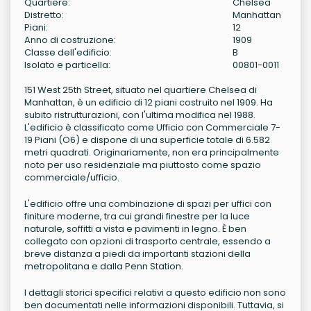
Quartiere:
Chelsea
Distretto:
Manhattan
Piani:
12
Anno di costruzione:
1909
Classe dell'edificio:
B
Isolato e particella:
00801-0011
151 West 25th Street, situato nel quartiere Chelsea di
Manhattan, è un edificio di 12 piani costruito nel 1909. Ha
subito ristrutturazioni, con l'ultima modifica nel 1988.
L'edificio è classificato come Ufficio con Commerciale 7-
19 Piani (O6) e dispone di una superficie totale di 6.582
metri quadrati. Originariamente, non era principalmente
noto per uso residenziale ma piuttosto come spazio
commerciale/ufficio.
L'edificio offre una combinazione di spazi per uffici con
finiture moderne, tra cui grandi finestre per la luce
naturale, soffitti a vista e pavimenti in legno. È ben
collegato con opzioni di trasporto centrale, essendo a
breve distanza a piedi da importanti stazioni della
metropolitana e dalla Penn Station.
I dettagli storici specifici relativi a questo edificio non sono
ben documentati nelle informazioni disponibili. Tuttavia, si