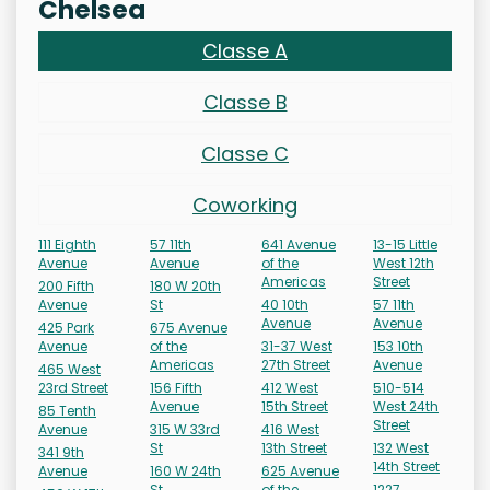
Chelsea
Classe A
Classe B
Classe C
Coworking
111 Eighth
57 11th
641 Avenue
13-15 Little
Avenue
Avenue
of the
West 12th
Americas
Street
200 Fifth
180 W 20th
Avenue
St
40 10th
57 11th
Avenue
Avenue
425 Park
675 Avenue
Avenue
of the
31-37 West
153 10th
Americas
27th Street
Avenue
465 West
23rd Street
156 Fifth
412 West
510-514
Avenue
15th Street
West 24th
85 Tenth
Street
Avenue
315 W 33rd
416 West
St
13th Street
132 West
341 9th
14th Street
Avenue
160 W 24th
625 Avenue
St
of the
1227