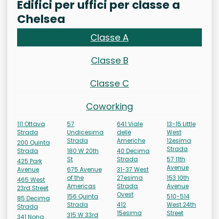
Edifici per uffici per classe a
Chelsea
Classe A
Classe B
Classe C
Coworking
111 Ottava
57
641 Viale
13-15 Little
Strada
Undicesima
delle
West
Strada
Americhe
12esima
200 Quinta
Strada
Strada
180 W 20th
40 Decima
St
Strada
57 11th
425 Park
Avenue
Avenue
675 Avenue
31-37 West
of the
27esima
153 10th
465 West
Americas
Strada
Avenue
23rd Street
Ovest
156 Quinta
510-514
85 Decima
Strada
412
West 24th
Strada
15esima
Street
315 W 33rd
341 Nona