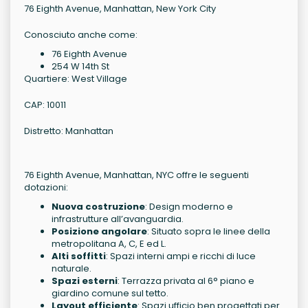
76 Eighth Avenue, Manhattan, New York City
Conosciuto anche come:
76 Eighth Avenue
254 W 14th St
Quartiere: West Village
CAP: 10011
Distretto: Manhattan
76 Eighth Avenue, Manhattan, NYC offre le seguenti
dotazioni:
Nuova costruzione
: Design moderno e
infrastrutture all’avanguardia.
Posizione angolare
: Situato sopra le linee della
metropolitana A, C, E ed L.
Alti soffitti
: Spazi interni ampi e ricchi di luce
naturale.
Spazi esterni
: Terrazza privata al 6° piano e
giardino comune sul tetto.
Layout efficiente
: Spazi ufficio ben progettati per