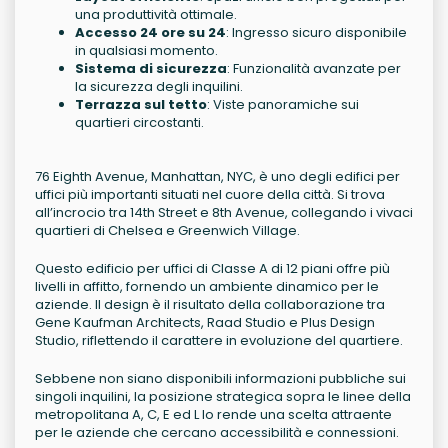
una produttività ottimale.
Accesso 24 ore su 24
: Ingresso sicuro disponibile
in qualsiasi momento.
Sistema di sicurezza
: Funzionalità avanzate per
la sicurezza degli inquilini.
Terrazza sul tetto
: Viste panoramiche sui
quartieri circostanti.
76 Eighth Avenue, Manhattan, NYC, è uno degli edifici per
uffici più importanti situati nel cuore della città. Si trova
all’incrocio tra 14th Street e 8th Avenue, collegando i vivaci
quartieri di Chelsea e Greenwich Village.
Questo edificio per uffici di Classe A di 12 piani offre più
livelli in affitto, fornendo un ambiente dinamico per le
aziende. Il design è il risultato della collaborazione tra
Gene Kaufman Architects, Raad Studio e Plus Design
Studio, riflettendo il carattere in evoluzione del quartiere.
Sebbene non siano disponibili informazioni pubbliche sui
singoli inquilini, la posizione strategica sopra le linee della
metropolitana A, C, E ed L lo rende una scelta attraente
per le aziende che cercano accessibilità e connessioni.