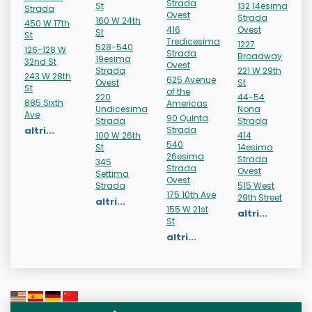
Strada
St
132 14esima
Strada
Ovest
Strada
160 W 24th
450 W 17th
416
Ovest
St
St
Tredicesima
1227
528-540
126-128 W
Strada
Broadway
19esima
32nd St
Ovest
Strada
221 W 29th
243 W 28th
625 Avenue
Ovest
St
St
of the
220
44-54
885 Sixth
Americas
Undicesima
Nona
Ave
90 Quinta
Strada
Strada
altri...
Strada
100 W 26th
414
540
St
14esima
26esima
Strada
345
Strada
Ovest
Settima
Ovest
Strada
515 West
175 10th Ave
29th Street
altri...
155 W 21st
altri...
St
altri...