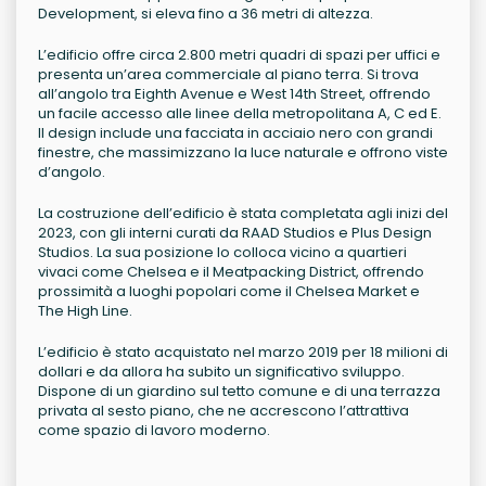
Development, si eleva fino a 36 metri di altezza.
L’edificio offre circa 2.800 metri quadri di spazi per uffici e
presenta un’area commerciale al piano terra. Si trova
all’angolo tra Eighth Avenue e West 14th Street, offrendo
un facile accesso alle linee della metropolitana A, C ed E.
Il design include una facciata in acciaio nero con grandi
finestre, che massimizzano la luce naturale e offrono viste
d’angolo.
La costruzione dell’edificio è stata completata agli inizi del
2023, con gli interni curati da RAAD Studios e Plus Design
Studios. La sua posizione lo colloca vicino a quartieri
vivaci come Chelsea e il Meatpacking District, offrendo
prossimità a luoghi popolari come il Chelsea Market e
The High Line.
L’edificio è stato acquistato nel marzo 2019 per 18 milioni di
dollari e da allora ha subito un significativo sviluppo.
Dispone di un giardino sul tetto comune e di una terrazza
privata al sesto piano, che ne accrescono l’attrattiva
come spazio di lavoro moderno.