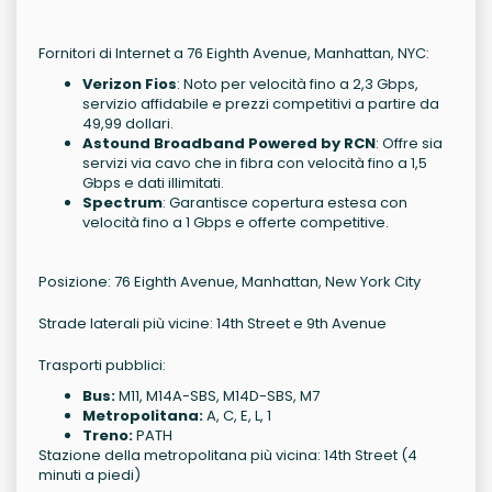
Fornitori di Internet a 76 Eighth Avenue, Manhattan, NYC:
Verizon Fios
: Noto per velocità fino a 2,3 Gbps,
servizio affidabile e prezzi competitivi a partire da
49,99 dollari.
Astound Broadband Powered by RCN
: Offre sia
servizi via cavo che in fibra con velocità fino a 1,5
Gbps e dati illimitati.
Spectrum
: Garantisce copertura estesa con
velocità fino a 1 Gbps e offerte competitive.
Posizione: 76 Eighth Avenue, Manhattan, New York City
Strade laterali più vicine: 14th Street e 9th Avenue
Trasporti pubblici:
Bus:
M11, M14A-SBS, M14D-SBS, M7
Metropolitana:
A, C, E, L, 1
Treno:
PATH
Stazione della metropolitana più vicina: 14th Street (4
minuti a piedi)