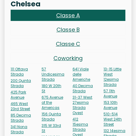
Chelsea
Classe A
Classe B
Classe C
Coworking
111 Ottava
57
641 Viale
13-15 Little
Strada
Undicesima
delle
West
Strada
Americhe
12esima
200 Quinta
Strada
Strada
180 W 20th
40 Decima
St
Strada
57 11th
425 Park
Avenue
Avenue
675 Avenue
31-37 West
of the
27esima
153 10th
465 West
Americas
Strada
Avenue
23rd Street
Ovest
156 Quinta
510-514
85 Decima
Strada
412
West 24th
Strada
15esima
Street
315 W 33rd
341 Nona
Strada
St
132 14esima
Strada
Ovest
Strada