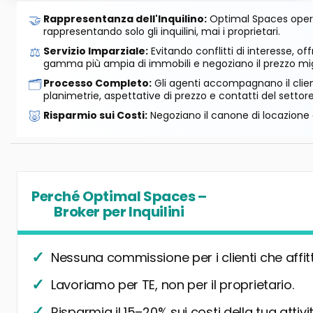
🤝
Rappresentanza dell'Inquilino:
Optimal Spaces opera
rappresentando solo gli inquilini, mai i proprietari.
⚖️
Servizio Imparziale:
Evitando conflitti di interesse, o
gamma più ampia di immobili e negoziano il prezzo mig
🗂️
Processo Completo:
Gli agenti accompagnano il cliente
planimetrie, aspettative di prezzo e contatti del settore
🐷
Risparmio sui Costi:
Negoziano il canone di locazione e
Perché Optimal Spaces –
Broker per Inquilini
Nessuna commissione per i clienti che affit
Lavoriamo per TE, non per il proprietario.
Risparmia il 15–20% sui costi della tua attivit