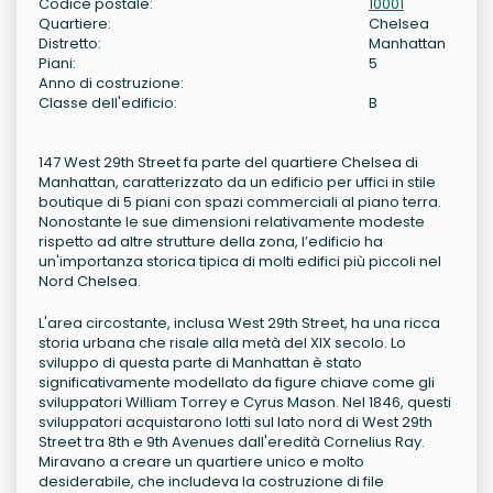
Codice postale:
10001
Quartiere:
Chelsea
Distretto:
Manhattan
Piani:
5
Anno di costruzione:
Classe dell'edificio:
B
147 West 29th Street fa parte del quartiere Chelsea di
Manhattan, caratterizzato da un edificio per uffici in stile
boutique di 5 piani con spazi commerciali al piano terra.
Nonostante le sue dimensioni relativamente modeste
rispetto ad altre strutture della zona, l’edificio ha
un'importanza storica tipica di molti edifici più piccoli nel
Nord Chelsea.
L'area circostante, inclusa West 29th Street, ha una ricca
storia urbana che risale alla metà del XIX secolo. Lo
sviluppo di questa parte di Manhattan è stato
significativamente modellato da figure chiave come gli
sviluppatori William Torrey e Cyrus Mason. Nel 1846, questi
sviluppatori acquistarono lotti sul lato nord di West 29th
Street tra 8th e 9th Avenues dall'eredità Cornelius Ray.
Miravano a creare un quartiere unico e molto
desiderabile, che includeva la costruzione di file