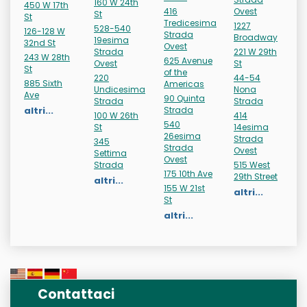
160 W 24th
450 W 17th
416
Ovest
St
St
Tredicesima
1227
528-540
126-128 W
Strada
Broadway
19esima
32nd St
Ovest
Strada
221 W 29th
243 W 28th
625 Avenue
Ovest
St
St
of the
220
44-54
885 Sixth
Americas
Undicesima
Nona
Ave
90 Quinta
Strada
Strada
altri...
Strada
100 W 26th
414
540
St
14esima
26esima
Strada
345
Strada
Ovest
Settima
Ovest
Strada
515 West
175 10th Ave
29th Street
altri...
155 W 21st
altri...
St
altri...
Contattaci