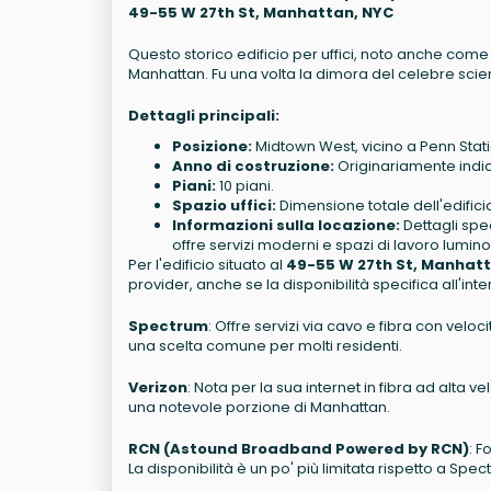
49-55 W 27th St, Manhattan, NYC
Questo storico edificio per uffici, noto anche come
Manhattan. Fu una volta la dimora del celebre scien
Dettagli principali:
Posizione:
Midtown West, vicino a Penn Stat
Anno di costruzione:
Originariamente indicat
Piani:
10 piani.
Spazio uffici:
Dimensione totale dell'edificio
Informazioni sulla locazione:
Dettagli spec
offre servizi moderni e spazi di lavoro lumino
Per l'edificio situato al
49-55 W 27th St, Manhat
provider, anche se la disponibilità specifica all'inte
Spectrum
: Offre servizi via cavo e fibra con vel
una scelta comune per molti residenti.
Verizon
: Nota per la sua internet in fibra ad alta 
una notevole porzione di Manhattan.
RCN (Astound Broadband Powered by RCN)
: F
La disponibilità è un po' più limitata rispetto a 