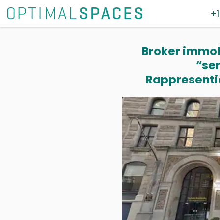
+1
Broker immobi
“se
Rappresentia