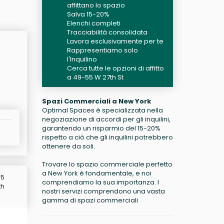
affittano lo spazio
Salva 15-20%
Elenchi completi
Tracciabilità consolidata
Lavora esclusivamente per te
Rappresentiamo solo
l'Inquilino
Cerca tutte le opzioni di affitto
a 49-55 W 27th St
Spazi Commerciali a New York
Optimal Spaces è specializzata nella
negoziazione di accordi per gli inquilini,
garantendo un risparmio del 15-20%
rispetto a ciò che gli inquilini potrebbero
ottenere da soli.
Trovare lo spazio commerciale perfetto
a New York è fondamentale, e noi
55
comprendiamo la sua importanza. I
th
nostri servizi comprendono una vasta
gamma di spazi commerciali