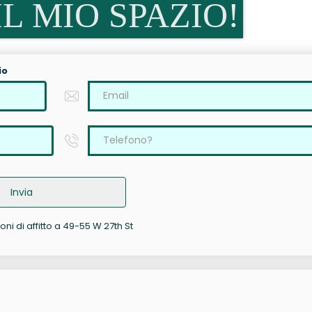
L MIO SPAZIO!
io
Invia
oni di affitto a 49-55 W 27th St