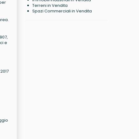
per
Terreni in Vendita
Spazi Commerciali in Vendita
area.
1907,
ci e
 2017
ggio