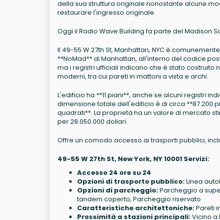
della sua struttura originale nonostante alcune mod
restaurare l'ingresso originale.
Oggi il Radio Wave Building fa parte del Madison Squ
Il 49-55 W 27th St, Manhattan, NYC è comunemente 
**NoMad** di Manhattan, all'interno del codice postal
ma i registri ufficiali indicano che è stato costruito
moderni, tra cui pareti in mattoni a vista e archi.
L'edificio ha **11 piani**, anche se alcuni registri in
dimensione totale dell'edificio è di circa **87.200 
quadrati**. La proprietà ha un valore di mercato stim
per 28.050.000 dollari.
Offre un comodo accesso ai trasporti pubblici, incl
49-55 W 27th St, New York, NY 10001 Servizi:
Accesso 24 ore su 24
Opzioni di trasporto pubblico:
Linea auto
Opzioni di parcheggio:
Parcheggio a super
tandem coperto, Parcheggio riservato
Caratteristiche architettoniche:
Pareti in
Prossimità a stazioni principali:
Vicino a 