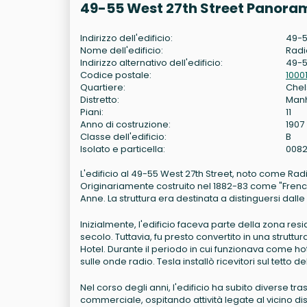
49-55 West 27th Street Panoram
Indirizzo dell'edificio:
49-5
Nome dell'edificio:
Radi
Indirizzo alternativo dell'edificio:
49-5
Codice postale:
1000
Quartiere:
Che
Distretto:
Man
Piani:
11
Anno di costruzione:
1907
Classe dell'edificio:
B
Isolato e particella:
008
L'edificio al 49-55 West 27th Street, noto come Rad
Originariamente costruito nel 1882-83 come "French f
Anne. La struttura era destinata a distinguersi da
Inizialmente, l'edificio faceva parte della zona r
secolo. Tuttavia, fu presto convertito in una stru
Hotel. Durante il periodo in cui funzionava come hot
sulle onde radio. Tesla installò ricevitori sul tetto 
Nel corso degli anni, l'edificio ha subito diverse t
commerciale, ospitando attività legate al vicino di