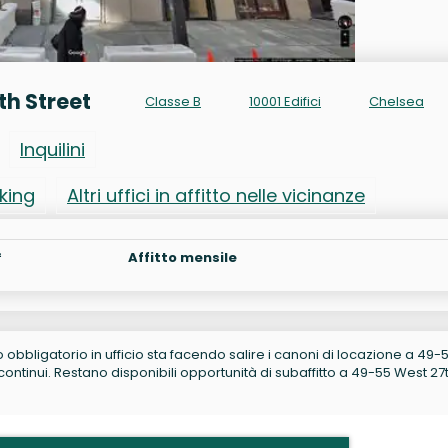
th Street
Classe B
10001 Edifici
Chelsea
Inquilini
rking
Altri uffici in affitto nelle vicinanze
²
Affitto mensile
no obbligatorio in ufficio sta facendo salire i canoni di locazione a 49-
ntinui. Restano disponibili opportunità di subaffitto a 49-55 West 27