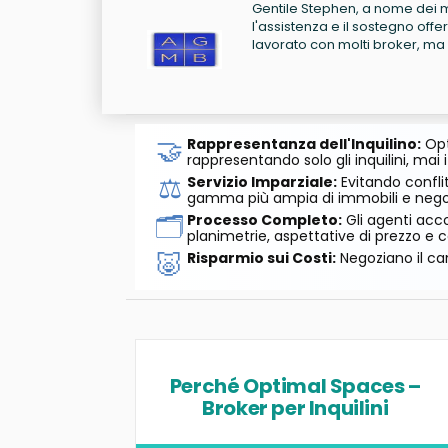
Gentile Stephen, a nome dei m
l'assistenza e il sostegno offer
lavorato con molti broker, ma l
🤝
Rappresentanza dell'Inquilino:
Opt
rappresentando solo gli inquilini, mai i
⚖️
Servizio Imparziale:
Evitando conflit
gamma più ampia di immobili e negozi
🗂️
Processo Completo:
Gli agenti acco
planimetrie, aspettative di prezzo e c
🐷
Risparmio sui Costi:
Negoziano il can
Perché Optimal Spaces –
Broker per Inquilini