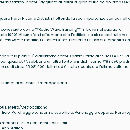
ernizzazioni, come l'aggiunta di lastre di granito lucido poi rimosse 
are North Historic District, riflettendo la sua importanza storica nell'
conosciuto come **Radio Wave Building**. Si trova nel quartiere
e 10001. Alcune fonti affermano che l'edificio sia stato costruito nel 
 nel **1945** e modificato nel **1988**. Presenta un mix di elementi stori
dicano **10 piani**. È classificato come spazio ufficio di **Classe B**. La
piedi quadrati**, sebbene un'altra fonte lo indichi come **83.050 piedi
ato di circa 25.081.000 dollari ed è stata acquistata l'ultima volta nel
usi linee di autobus e metropolitana.
bus, Metro/Metropolitana
ficie, Parcheggio tandem a superficie, Parcheggio coperto, Parche
 mattoni a vista con archi, soffitti alti
Penn Station