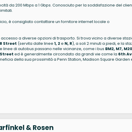
velocità da 200 Mbps a 1 Gbps. Conosciuto per la soddisfazione del clien
imitati.
icio, è consigliato contattare un fornitore internet locale o
accesso a diverse opzioni di trasporto. Si trova vicino a diverse stazi
8 Street
(servita dalle linee
1, 2
e
N, R
), a soli 2 minuti a piedi, e la st
rose linee di autobus passano nelle vicinanze, come i bus
BM2, M7, M2
Street
ed è generalmente circondato da grandi vie come la
6th A
neficia della sua prossimità a Penn Station, Madison Square Garden e
rfinkel & Rosen