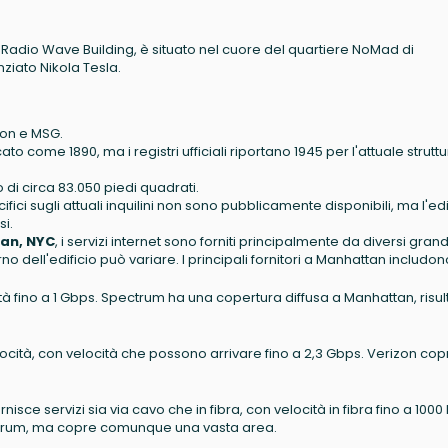
 Radio Wave Building, è situato nel cuore del quartiere NoMad di
ziato Nikola Tesla.
ion e MSG.
o come 1890, ma i registri ufficiali riportano 1945 per l'attuale struttu
 di circa 83.050 piedi quadrati.
ifici sugli attuali inquilini non sono pubblicamente disponibili, ma l'edi
si.
tan, NYC
, i servizi internet sono forniti principalmente da diversi grand
rno dell'edificio può variare. I principali fornitori a Manhattan includon
ocità fino a 1 Gbps. Spectrum ha una copertura diffusa a Manhattan, risu
velocità, con velocità che possono arrivare fino a 2,3 Gbps. Verizon cop
ornisce servizi sia via cavo che in fibra, con velocità in fibra fino a 100
Spectrum, ma copre comunque una vasta area.