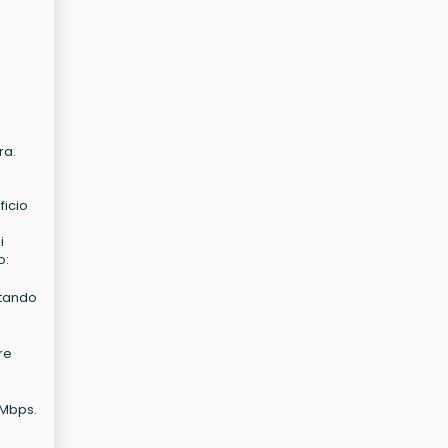
ra.
ficio
i
o:
ltando
re
0 Mbps.