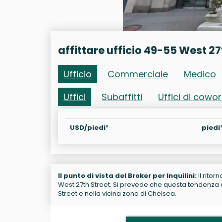
affittare ufficio 49-55 West 27
Ufficio
Commerciale
Medico
Uffici
Subaffitti
Uffici di cowo
USD/piedi²
piedi
Il punto di vista del Broker per Inquilini:
Il ritor
West 27th Street. Si prevede che questa tendenza co
Street e nella vicina zona di Chelsea.