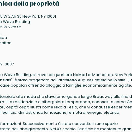
ica della proprietà
5 W 27th St, New York NY 10001
o Wave Building
5 W 27th St
1
lsea
hattan
29-0007
io Wave Building, si trova nel quartiere NoMad di Manhattan, New York 
lats", è stato progettato dall'architetto August Hatfield nello stile 
lle case popolari offrendo alloggio a famiglie economicamente agiate.
esidenziale alla moda che stava emergendo lungo Broadway alla fine d
ttura mista residenziale e alberghiera temporanea, conosciuta come G
el, ospitò ospiti illustri come Nikola Tesla, che vi condusse esperimen
dell'edificio, dimostrando la ricezione remota di energia elettrica.
rasformazioni. Successivamente è stato convertito in uno spazio
stretto dell'abbigliamento. Nel XX secolo, l'edificio ha mantenuto gran