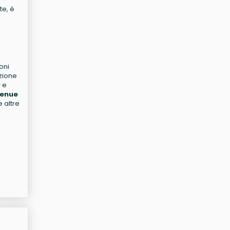
te, è
oni
azione
0
e
venue
 altre