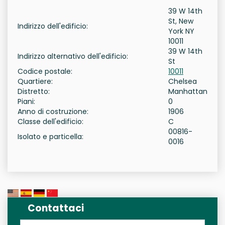
39 W 14th
St, New
Indirizzo dell'edificio:
York NY
10011
39 W 14th
Indirizzo alternativo dell'edificio:
St
Codice postale:
10011
Quartiere:
Chelsea
Distretto:
Manhattan
Piani:
0
Anno di costruzione:
1906
Classe dell'edificio:
C
00816-
Isolato e particella:
0016
Contattaci