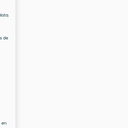
lata.
a
es de
s en