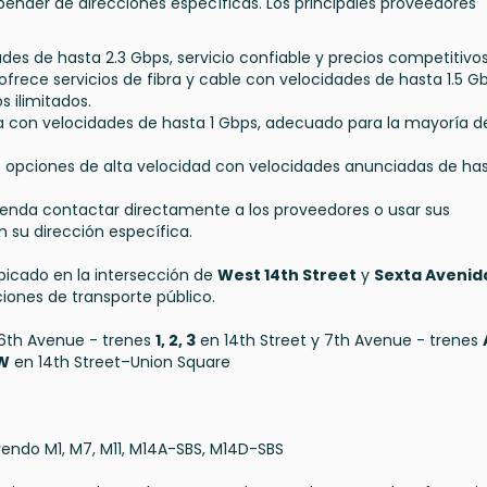
epender de direcciones específicas. Los principales proveedores
ades de hasta 2.3 Gbps, servicio confiable y precios competitivos
 ofrece servicios de fibra y cable con velocidades de hasta 1.5 G
 ilimitados.
a con velocidades de hasta 1 Gbps, adecuado para la mayoría d
opciones de alta velocidad con velocidades anunciadas de ha
mienda contactar directamente a los proveedores o usar sus
n su dirección específica.
bicado en la intersección de
West 14th Street
y
Sexta Avenid
ones de transporte público.
6th Avenue - trenes
1, 2, 3
en 14th Street y 7th Avenue - trenes
 W
en 14th Street–Union Square
yendo M1, M7, M11, M14A-SBS, M14D-SBS