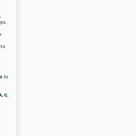
.
bps,
e
sta
a
. Es
A, C,