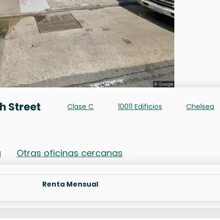
th Street
Clase C
10011 Edificios
Chelsea
g
Otras oficinas cercanas
Renta Mensual