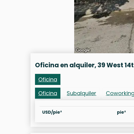
Oficina en alquiler, 39 West 14
Oficina
Oficina
Subalquiler
Coworkin
USD/pie²
pie²