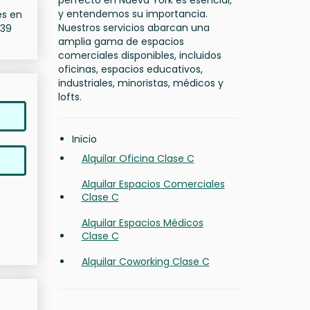
perfecto en Nueva York es esencial,
y entendemos su importancia.
es en
Nuestros servicios abarcan una
 39
amplia gama de espacios
comerciales disponibles, incluidos
oficinas, espacios educativos,
industriales, minoristas, médicos y
lofts.
Inicio
Alquilar Oficina Clase C
Alquilar Espacios Comerciales
Clase C
Alquilar Espacios Médicos
Clase C
Alquilar Coworking Clase C