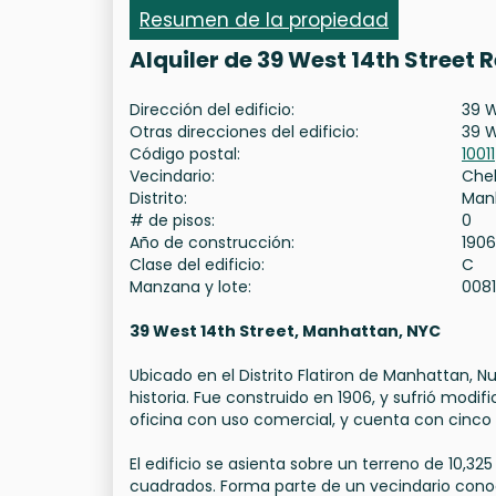
Resumen de la propiedad
Alquiler de 39 West 14th Street
Dirección del edificio:
39 W
Otras direcciones del edificio:
39 W
Código postal:
10011
Vecindario:
Che
Distrito:
Man
# de pisos:
0
Año de construcción:
1906
Clase del edificio:
C
Manzana y lote:
008
39 West 14th Street, Manhattan, NYC
Ubicado en el Distrito Flatiron de Manhattan, Nu
historia. Fue construido en 1906, y sufrió modifi
oficina con uso comercial, y cuenta con cinco 
El edificio se asienta sobre un terreno de 10,3
cuadrados. Forma parte de un vecindario conocid