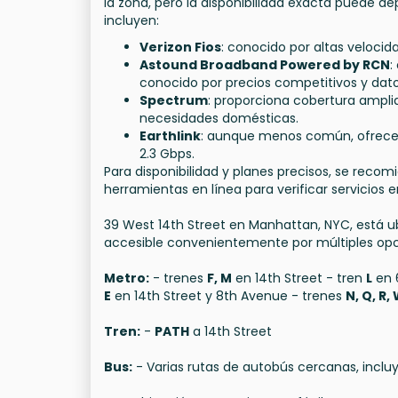
la zona, pero la disponibilidad exacta puede d
incluyen:
Verizon Fios
: conocido por altas velocid
Astound Broadband Powered by RCN
:
conocido por precios competitivos y datos
Spectrum
: proporciona cobertura ampli
necesidades domésticas.
Earthlink
: aunque menos común, ofrece 
2.3 Gbps.
Para disponibilidad y planes precisos, se reco
herramientas en línea para verificar servicios e
39 West 14th Street en Manhattan, NYC, está u
accesible convenientemente por múltiples opci
Metro:
- trenes
F, M
en 14th Street - tren
L
en 
E
en 14th Street y 8th Avenue - trenes
N, Q, R,
Tren:
-
PATH
a 14th Street
Bus:
- Varias rutas de autobús cercanas, inclu