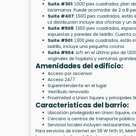
Suite #301
: 1,000 pies cuadrados, plan 
lavamanos. Puede acomodar de 2 a 8 pe
Suite #407
: 1,500 pies cuadrados, estilo
La distribución incluye dos oficinas y un
Suite #506
: 1,550 pies cuadrados, espa
expuestas y paredes de ladrillo. Cuenta c
Suite #501
: 1,300 pies cuadrados, estil
ladrillo, incluye una pequeña cocina.
Suite #504
: loft en el último piso de 1
originales de hojalata y ventanas grandes
Amenidades del edificio:
Acceso por ascensor
Acceso 24/7
Superintendente en el lugar
Vestíbulo renovado
Proximidad a Union Square y principales 
Características del barrio:
Ubicación privilegiada en Union Square, c
Cercano a centros de transporte público
Servicios locales incluyen restaurantes, t
Para servicios de internet en 39 W 14th St, Ma