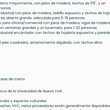
abierto mayormente, con pisos de madera, techos de 11'6", y un
rsonas.
 industrial con pisos de madera, ladrillo expuesto y techos de hoja
 área abierta grande, adecuada para 5-19 personas.
cio para oficina/comercial con pisos de madera, vigas de mader
on ventanas grandes y un lucernario, para 1-20 personas.
o industrial encantador con techos de hojalata expuestos y pared
,500 pies cuadrados, anteriormente alquilado, con techos altos
.
líneas de metro
erca de la Universidad de Nueva York
iendas y espacios culturales
nhattan, NYC, varios proveedores están generalmente disponible