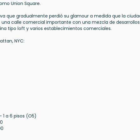
como Union Square.
usiva que gradualmente perdió su glamour a medida que la ciuda
mo una calle comercial importante con una mezcla de desarrollos
na tipo loft y varios establecimientos comerciales.
attan, NYC:
- 1 a 6 pisos (O5)
00
00