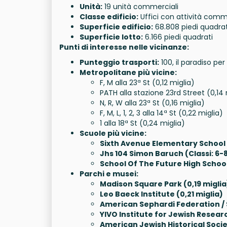
Unità:
19 unità commerciali
Classe edificio:
Uffici con attività comm
Superficie edificio:
68.808 piedi quadrat
Superficie lotto:
6.166 piedi quadrati
Punti di interesse nelle vicinanze:
Punteggio trasporti:
100, il paradiso per
Metropolitane più vicine:
F, M alla 23ª St (0,12 miglia)
PATH alla stazione 23rd Street (0,14 
N, R, W alla 23ª St (0,16 miglia)
F, M, L, 1, 2, 3 alla 14ª St (0,22 miglia)
1 alla 18ª St (0,24 miglia)
Scuole più vicine:
Sixth Avenue Elementary School (C
Jhs 104 Simon Baruch (Classi: 6-8
School Of The Future High School (
Parchi e musei:
Madison Square Park (0,19 miglia
Leo Baeck Institute (0,21 miglia)
American Sephardi Federation / 
YIVO Institute for Jewish Researc
American Jewish Historical Societ