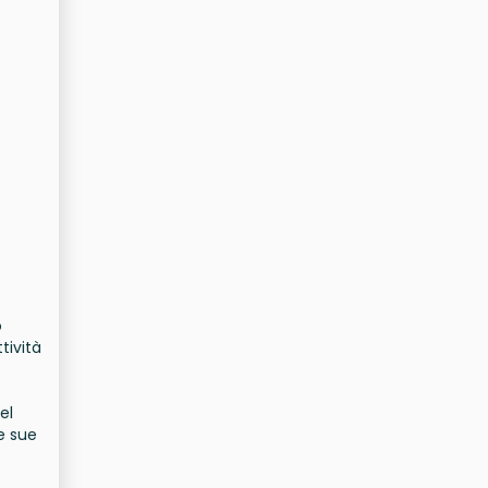
o
tività
el
ne sue