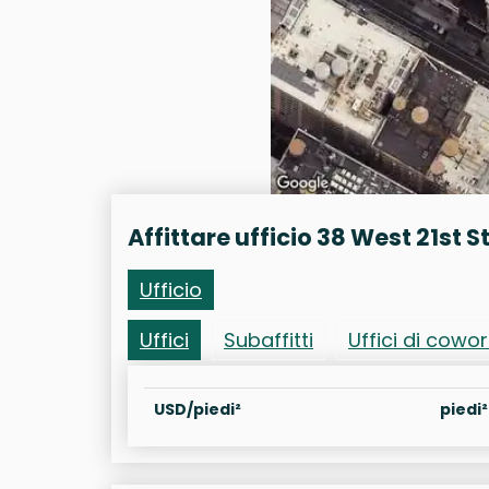
Affittare ufficio 38 West 21st S
Ufficio
Uffici
Subaffitti
Uffici di cowo
USD/piedi²
piedi²