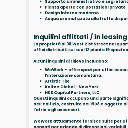
Supporto amministrativo e segretari
Pianta aperta con postazioni private
Design interno moderno
Acqua aromatizzata alla frutta dispon
Inquilini affittati / in leas
La proprietà di 38 West 21st Street nel quar
uffici distribuiti sui suoi 12 piani e 19 spazi
Alcuni inquilini di rilievo includono:
WeWork – offre spazi per uffici esecuti
l’interazione comunitaria.
Artistic Tile
Kelton Global - New York
HKS Capital Partners, LLC
Questi inquilini occupano una parte signific
dell’edificio, costruito nel 1908 e oggett
l’atrio e gli ascensori.
WeWork attualmente fornisce suite per uffici
pensati per aziende di dimensioni variabili,