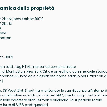
oramica della proprietà
 21st St, New York NY 10010
 21st St
0
lsea
hattan
0
22-0062
, con tutti i tag HTML mantenuti come richiesto:
ron di Manhattan, New York City, è un edificio commerciale storic
omprende 19 unità ed è classificato come edificio per uffici con at
6).
lo, 38 West 21st Street ha mantenuto la sua rilevanza all’interno d
na significativa ristrutturazione nel 1987, che ha aggiornato alcu
iale carattere architettonico originario. La superficie totale
n lotto di 6.166 piedi quadrati.