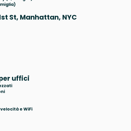
miglia)
 21st St, Manhattan, NYC
per uffici
ezzati
oni
velocità e WiFi