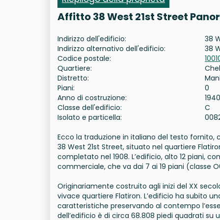
Affitto 38 West 21st Street Pan
Indirizzo dell'edificio:
38 W
Indirizzo alternativo dell'edificio:
38 W
Codice postale:
1001
Quartiere:
Che
Distretto:
Man
Piani:
0
Anno di costruzione:
194
Classe dell'edificio:
C
Isolato e particella:
008
Ecco la traduzione in italiano del testo fornito
38 West 21st Street, situato nel quartiere Flati
completato nel 1908. L’edificio, alto 12 piani, c
commerciale, che va dai 7 ai 19 piani (classe O
Originariamente costruito agli inizi del XX seco
vivace quartiere Flatiron. L’edificio ha subito u
caratteristiche preservando al contempo l’essenz
dell’edificio è di circa 68.808 piedi quadrati su u