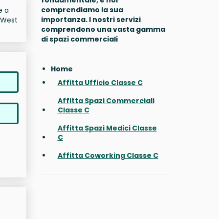
fondamentale, e noi
comprendiamo la sua
e a
importanza. I nostri servizi
8 West
comprendono una vasta gamma
di spazi commerciali
Home
Affitta Ufficio Classe C
Affitta Spazi Commerciali
Classe C
Affitta Spazi Medici Classe
C
Affitta Coworking Classe C