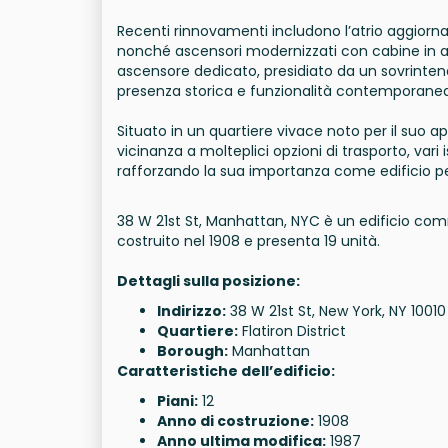
Recenti rinnovamenti includono l’atrio aggiorna
nonché ascensori modernizzati con cabine in acc
ascensore dedicato, presidiato da un sovrintend
presenza storica e funzionalità contemporanea
Situato in un quartiere vivace noto per il suo a
vicinanza a molteplici opzioni di trasporto, var
rafforzando la sua importanza come edificio pe
38 W 21st St, Manhattan, NYC è un edificio commer
costruito nel 1908 e presenta 19 unità.
Dettagli sulla posizione:
Indirizzo:
38 W 21st St, New York, NY 10010
Quartiere:
Flatiron District
Borough:
Manhattan
Caratteristiche dell’edificio:
Piani:
12
Anno di costruzione:
1908
Anno ultima modifica:
1987