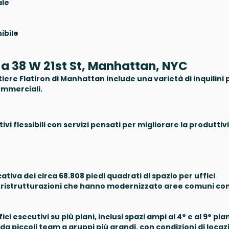
ale
ibile
ing a 38 W 21st St, Manhattan, NYC
tiere Flatiron di Manhattan include una varietà di inquilini 
 commerciali.
vi flessibili con servizi pensati per migliorare la produttiv
ativa dei circa 68.808 piedi quadrati di spazio per uffici
o di ristrutturazioni che hanno modernizzato aree comuni c
 esecutivi su più piani, inclusi spazi ampi al 4° e al 9° pia
 da piccoli team a gruppi più grandi, con condizioni di loca