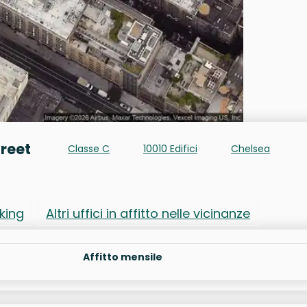
treet
Classe C
10010 Edifici
Chelsea
rking
Altri uffici in affitto nelle vicinanze
Affitto mensile