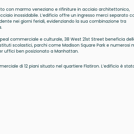
to con marmo veneziano e rifiniture in acciaio architettonico,
iaio inossidabile. L’edificio offre un ingresso merci separato c
ente nei giorni feriali, evidenziando la sua combinazione tra
.
ppeal commerciale e culturale, 38 West 21st Street beneficia del
i istituti scolastici, parchi come Madison Square Park e numerosi 
r uffici ben posizionato a Manhattan.
ciale di 12 piani situato nel quartiere Flatiron. L’edificio è stat