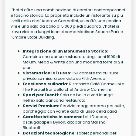
L’hotel offre una combinazione di comfort contemporanei
e fascino storico. La proprietà include un ristorante su più
livelli dello chef Andrew Carmellini, un caffè, una cantina
vini e una sala da ballo di 5.000 piedi quadrati. L’hotel si
trova vicino a luoghi iconici come Madison Square Park e
l’Empire State Building.
Integrazione di un Monumento Storico:
Combina una banca restaurata degli anni 1900 di
McKim, Mead & White con una moderna torre di 24
piani
Sistemazioni di Lusso:
153 camere tra cui suite
private su misura con vista su Fifth Avenue
Eccellenza culinaria:
Ristorante Café Carmellini e
The Portrait Bar dello chef Andrew Carmellini
Spazi per Eventi:
Sala da ballo e vari lounge
nell’ex sala bancaria restaurata
Servizi Premium:
Servizio maggiordomo per suite,
parcheggio con valet e auto di lusso della casa
Caratteristiche in camera:
Letti Duxiana,
asciugacapelli Dyson, altoparlanti Marshall
Bluetooth
Dotazioni tecnologiche:
Tablet personali per