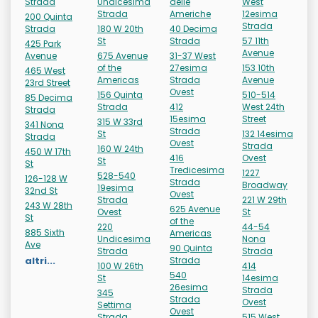
Strada
Undicesima
delle
West
Strada
Americhe
12esima
200 Quinta
Strada
Strada
180 W 20th
40 Decima
St
Strada
57 11th
425 Park
Avenue
Avenue
675 Avenue
31-37 West
of the
27esima
153 10th
465 West
Americas
Strada
Avenue
23rd Street
Ovest
156 Quinta
510-514
85 Decima
Strada
412
West 24th
Strada
15esima
Street
315 W 33rd
341 Nona
Strada
St
132 14esima
Strada
Ovest
Strada
160 W 24th
450 W 17th
416
Ovest
St
St
Tredicesima
1227
528-540
126-128 W
Strada
Broadway
19esima
32nd St
Ovest
Strada
221 W 29th
243 W 28th
625 Avenue
Ovest
St
St
of the
220
44-54
885 Sixth
Americas
Undicesima
Nona
Ave
90 Quinta
Strada
Strada
altri...
Strada
100 W 26th
414
540
St
14esima
26esima
Strada
345
Strada
Ovest
Settima
Ovest
Strada
515 West