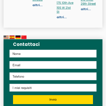
175 10th Ave
29th Street
altri...
155 W 21st
altri...
St
altri...
Contattaci
Invia