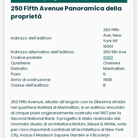
250 Fifth Avenue Panoramica della
proprietà
250 Fifth
Ave, New
Indirizzo dell'edificio:
York NY
10001
Indirizzo alternativo dell'edificio:
250 5th Ave
Codice postale:
10001
Quartiere:
Chelsea
Distretto:
Manhattan
Piani:
5
Anno di costruzione:
1908
Classe dell'edificio:
B
250 Fifth Avenue, situato all’angolo con la 28esima strada
nel quartiere NoMad di Manhattan, è un edificio vincolato
di cinque piani originariamente costruito nel 1907 per la
Second National Bank. Il progetto è stato realizzato dal
rinomato studio di architettura McKim, Mead & White, noto
per i loro importanti contributi all’architettura di New York
City, inclusi il Madison Square Garden e il Brooklyn