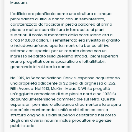
Museum.
L’edificio era pianificato come una struttura di cinque
piani adibita a uffici e banca con un seminterrato,
caratterizzata da facciate in pietra calcarea al primo
piano e mattoni con rifiniture in terracotta ai piani
superiori. Il costo al momento della costruzione era di
circa 140.000 dollari. Il seminterrato era rivestito in granito
e includeva un’area aperta, mentre la banca offriva
sistemazioni speciali per un reparto donne con un
ingresso separato sulla 28esima strada. I piani superiori
erano progettati come spazi ufficio e loft affittabili,
generando introiti per la banca.
Nel 1912, la Second National Bank si espanse acquistando
una proprietà adiacente di 32 piedi di larghezza al 252
Fifth Avenue. Nel 1913, McKim, Mead & White progettò
un’aggiunta armoniosa di due piani a nord e nel 1928 fu
aggiunta un’estensione commerciale sul retro. Queste
espansioni permisero alla banca di aumentare la propria
superficie mantenendo l’unità architettonica con la
struttura originale. I piani superiori ospitarono nel corso
degli anni diversi inquilini, inclusi produttori e agenzie
pubblicitarie.