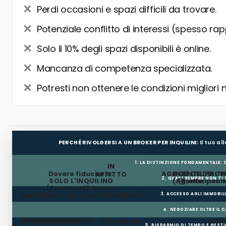
Perdi occasioni e spazi difficili da trovare.
Potenziale conflitto di interessi (spesso rap
Solo il 10% degli spazi disponibili è online.
Mancanza di competenza specializzata.
Potresti non ottenere le condizioni migliori 
PERCHÉ RIVOLGERSI A UN BROKER PER INQUILINI:
Il tuo a
1. LA DISTINZIONE FONDAMENTALE:
IN
Dovere fiduciario:
AGENTE DEL PROP
AGENTE DELL'I
AFFITTO
2. QUASI SEMPRE NON TI
SOLO L'INQUILINO
(Agente incar
(Broker per In
(Canone più basso,
condizioni migliori per l'inquilino)
3. ACCESSO AGLI IMMOBIL
4. NEGOZIARE OLTRE IL 
MESI GRATUITI
CONTRIBUTO LAVORI
Il proprietario
Siti pubblici
BANC
5. RISPARMIO DI TEMPO E GEST