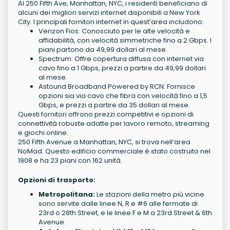
Al 250 Fifth Ave, Manhattan, NYC, i residenti beneficiano di
alcuni dei migliori servizi internet disponibili a New York
City. I principali fornitori internet in quest’area includono:
Verizon Fios
: Conosciuto per le alte velocità e
affidabilità, con velocità simmetriche fino a 2 Gbps. I
piani partono da 49,99 dollari al mese.
Spectrum
: Offre copertura diffusa con internet via
cavo fino a 1 Gbps, prezzi a partire da 49,99 dollari
al mese.
Astound Broadband Powered by RCN
: Fornisce
opzioni sia via cavo che fibra con velocità fino a 1,5
Gbps, e prezzi a partire da 35 dollari al mese.
Questi fornitori offrono prezzi competitivi e opzioni di
connettività robuste adatte per lavoro remoto, streaming
e giochi online.
250 Fifth Avenue a Manhattan, NYC, si trova nell’area
NoMad. Questo edificio commerciale è stato costruito nel
1908 e ha 23 piani con 162 unità.
Opzioni di trasporto:
Metropolitana:
Le stazioni della metro più vicine
sono servite dalle linee N, R e #6 alle fermate di
23rd o 28th Street, e le linee F e M a 23rd Street & 6th
Avenue.