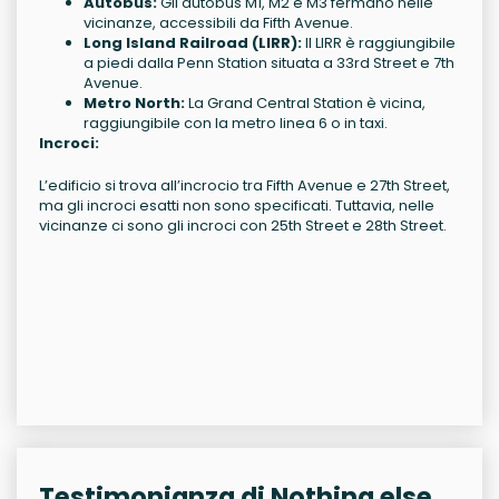
Autobus:
Gli autobus M1, M2 e M3 fermano nelle
vicinanze, accessibili da Fifth Avenue.
Long Island Railroad (LIRR):
Il LIRR è raggiungibile
a piedi dalla Penn Station situata a 33rd Street e 7th
Avenue.
Metro North:
La Grand Central Station è vicina,
raggiungibile con la metro linea 6 o in taxi.
Incroci:
L’edificio si trova all’incrocio tra Fifth Avenue e 27th Street,
ma gli incroci esatti non sono specificati. Tuttavia, nelle
vicinanze ci sono gli incroci con 25th Street e 28th Street.
Testimonianza di Nothing else