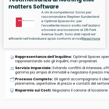
matters Software
A chi di competenza: Scrivo per
raccomandare Stephen Sunderland
e Optimal Spaces Inc. per
l'eccellente lavoro svolto nell'aiutarci
a trovare una locazione al 215 Park
Avenue South. Sono stati rapidi ed
efficienti nell'individuare spazi conformi ai nost
Read more
🤝
Rappresentanza dell'Inquilino:
Optimal Spaces opera
rappresentando solo gli inquilini, mai i proprietari.
⚖️
Servizio Imparziale:
Evitando conflitti di interesse, o
gamma più ampia di immobili e negoziano il prezzo mig
🗂️
Processo Completo:
Gli agenti accompagnano il cliente
planimetrie, aspettative di prezzo e contatti del settore
🐷
Risparmio sui Costi:
Negoziano il canone di locazione e