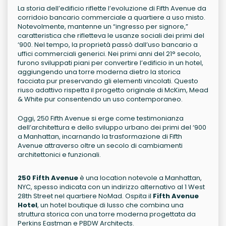
La storia dell’edificio riflette l’evoluzione di Fifth Avenue da
corridoio bancario commerciale a quartiere a uso misto.
Notevolmente, mantenne un “ingresso per signore,”
caratteristica che rifletteva le usanze sociali dei primi del
‘900. Nel tempo, la proprietà passò dall’uso bancario a
uffici commerciali generici. Nei primi anni del 21° secolo,
furono sviluppati piani per convertire l’edificio in un hotel,
aggiungendo una torre moderna dietro la storica
facciata pur preservando gli elementi vincolati. Questo
riuso adattivo rispetta il progetto originale di McKim, Mead
& White pur consentendo un uso contemporaneo.
Oggi, 250 Fifth Avenue si erge come testimonianza
dell’architettura e dello sviluppo urbano dei primi del ‘900
a Manhattan, incarnando la trasformazione di Fifth
Avenue attraverso oltre un secolo di cambiamenti
architettonici e funzionali.
250 Fifth Avenue
è una location notevole a Manhattan,
NYC, spesso indicata con un indirizzo alternativo al 1 West
28th Street nel quartiere NoMad. Ospita il
Fifth Avenue
Hotel
, un hotel boutique di lusso che combina una
struttura storica con una torre moderna progettata da
Perkins Eastman e PBDW Architects.