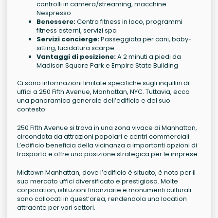
controlli in camera/streaming, macchine
Nespresso
Benessere:
Centro fitness in loco, programmi
fitness esterni, servizi spa
Servizi concierge:
Passeggiata per cani, baby-
sitting, lucidatura scarpe
Vantaggi di posizione:
A 2 minuti a piedi da
Madison Square Park e Empire State Building
Ci sono informazioni limitate specifiche sugli inquilini di
uffici a 250 Fifth Avenue, Manhattan, NYC. Tuttavia, ecco
una panoramica generale dell’edificio e del suo
contesto:
250 Fifth Avenue si trova in una zona vivace di Manhattan,
circondata da attrazioni popolari e centri commerciali.
L’edificio beneficia della vicinanza a importanti opzioni di
trasporto e offre una posizione strategica per le imprese.
Midtown Manhattan, dove l’edificio è situato, è noto per il
suo mercato uffici diversificato e prestigioso. Molte
corporation, istituzioni finanziarie e monumenti culturali
sono collocati in quest’area, rendendola una location
attraente per vari settori.