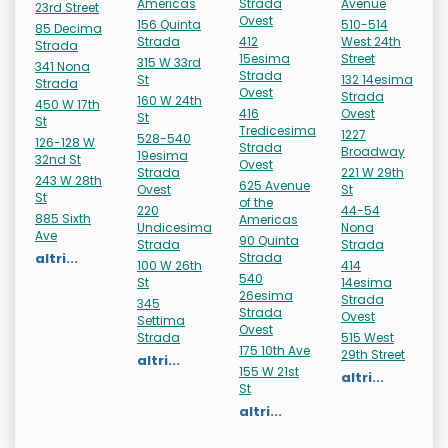
Americas
Strada
Avenue
23rd Street
Ovest
156 Quinta
510-514
85 Decima
Strada
412
West 24th
Strada
15esima
Street
315 W 33rd
341 Nona
Strada
St
132 14esima
Strada
Ovest
Strada
160 W 24th
450 W 17th
416
Ovest
St
St
Tredicesima
1227
528-540
126-128 W
Strada
Broadway
19esima
32nd St
Ovest
Strada
221 W 29th
243 W 28th
625 Avenue
Ovest
St
St
of the
220
44-54
885 Sixth
Americas
Undicesima
Nona
Ave
90 Quinta
Strada
Strada
altri...
Strada
100 W 26th
414
540
St
14esima
26esima
Strada
345
Strada
Ovest
Settima
Ovest
Strada
515 West
175 10th Ave
29th Street
altri...
155 W 21st
altri...
St
altri...