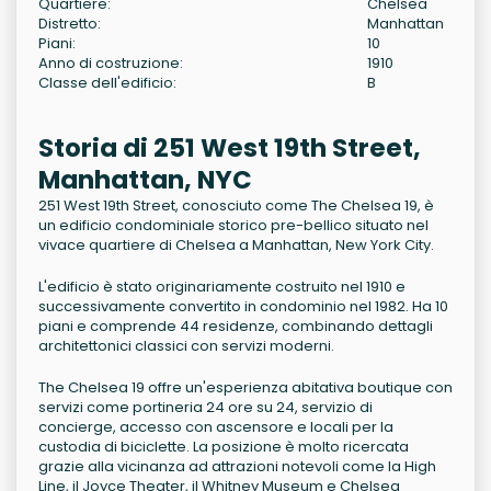
Quartiere:
Chelsea
Distretto:
Manhattan
Piani:
10
Anno di costruzione:
1910
Classe dell'edificio:
B
Storia di 251 West 19th Street,
Manhattan, NYC
251 West 19th Street, conosciuto come The Chelsea 19, è
un edificio condominiale storico pre-bellico situato nel
vivace quartiere di Chelsea a Manhattan, New York City.
L'edificio è stato originariamente costruito nel 1910 e
successivamente convertito in condominio nel 1982. Ha 10
piani e comprende 44 residenze, combinando dettagli
architettonici classici con servizi moderni.
The Chelsea 19 offre un'esperienza abitativa boutique con
servizi come portineria 24 ore su 24, servizio di
concierge, accesso con ascensore e locali per la
custodia di biciclette. La posizione è molto ricercata
grazie alla vicinanza ad attrazioni notevoli come la High
Line, il Joyce Theater, il Whitney Museum e Chelsea