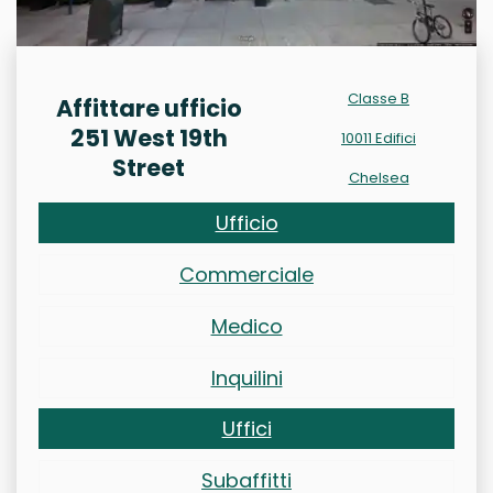
Classe B
Affittare ufficio
251 West 19th
10011 Edifici
Street
Chelsea
Ufficio
Commerciale
Medico
Inquilini
Uffici
Subaffitti