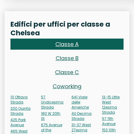
Edifici per uffici per classe a
Chelsea
Classe A
Classe B
Classe C
Coworking
111 Ottava
57
641 Viale
13-15 Little
Strada
Undicesima
delle
West
Strada
Americhe
12esima
200 Quinta
Strada
Strada
180 W 20th
40 Decima
St
Strada
57 11th
425 Park
Avenue
Avenue
675 Avenue
31-37 West
of the
27esima
153 10th
465 West