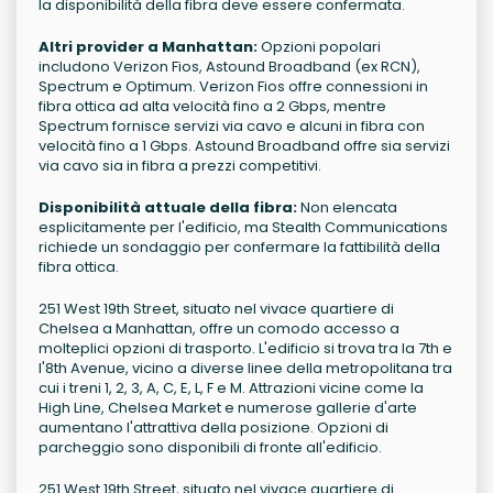
la disponibilità della fibra deve essere confermata.
Altri provider a Manhattan:
Opzioni popolari
includono Verizon Fios, Astound Broadband (ex RCN),
Spectrum e Optimum. Verizon Fios offre connessioni in
fibra ottica ad alta velocità fino a 2 Gbps, mentre
Spectrum fornisce servizi via cavo e alcuni in fibra con
velocità fino a 1 Gbps. Astound Broadband offre sia servizi
via cavo sia in fibra a prezzi competitivi.
Disponibilità attuale della fibra:
Non elencata
esplicitamente per l'edificio, ma Stealth Communications
richiede un sondaggio per confermare la fattibilità della
fibra ottica.
251 West 19th Street, situato nel vivace quartiere di
Chelsea a Manhattan, offre un comodo accesso a
molteplici opzioni di trasporto. L'edificio si trova tra la 7th e
l'8th Avenue, vicino a diverse linee della metropolitana tra
cui i treni 1, 2, 3, A, C, E, L, F e M. Attrazioni vicine come la
High Line, Chelsea Market e numerose gallerie d'arte
aumentano l'attrattiva della posizione. Opzioni di
parcheggio sono disponibili di fronte all'edificio.
251 West 19th Street, situato nel vivace quartiere di