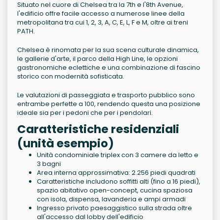
Situato nel cuore di Chelsea tra la 7th e l'8th Avenue,
l'edificio offre facile accesso a numerose linee della
metropolitana tra cui 1, 2, 3, A, C, E, L, F e M, oltre ai treni
PATH.
Chelsea è rinomata per la sua scena culturale dinamica,
le gallerie d'arte, il parco della High Line, le opzioni
gastronomiche eclettiche e una combinazione di fascino
storico con modernità sofisticata.
Le valutazioni di passeggiata e trasporto pubblico sono
entrambe perfette a 100, rendendo questa una posizione
ideale sia per i pedoni che per i pendolari.
Caratteristiche residenziali
(unità esempio)
Unità condominiale triplex con 3 camere da letto e
3 bagni
Area interna approssimativa: 2.256 piedi quadrati
Caratteristiche includono soffitti alti (fino a 16 piedi),
spazio abitativo open-concept, cucina spaziosa
con isola, dispensa, lavanderia e ampi armadi
Ingresso privato paesaggistico sulla strada oltre
all'accesso dal lobby dell'edificio