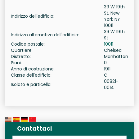
39 W 19th
St, New
Indirizzo dell'edificio:
York NY
10011
39 W 19th
Indirizzo alternativo dell'edificio:
St
Codice postale:
10011
Quartiere:
Chelsea
Distretto:
Manhattan
Piani:
0
Anno di costruzione:
1911
Classe dell'edificio:
C
00821-
Isolato e particella:
0014
Contattaci