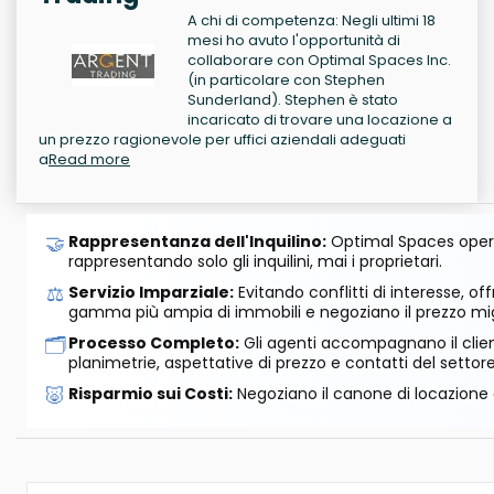
A chi di competenza: Negli ultimi 18
mesi ho avuto l'opportunità di
collaborare con Optimal Spaces Inc.
(in particolare con Stephen
Sunderland). Stephen è stato
incaricato di trovare una locazione a
un prezzo ragionevole per uffici aziendali adeguati
a
Read more
🤝
Rappresentanza dell'Inquilino:
Optimal Spaces opera
rappresentando solo gli inquilini, mai i proprietari.
⚖️
Servizio Imparziale:
Evitando conflitti di interesse, o
gamma più ampia di immobili e negoziano il prezzo mig
🗂️
Processo Completo:
Gli agenti accompagnano il cliente
planimetrie, aspettative di prezzo e contatti del settore
🐷
Risparmio sui Costi:
Negoziano il canone di locazione e