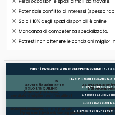
Perdi occasioni e spazi difficili da trovare.
Potenziale conflitto di interessi (spesso rap
Solo il 10% degli spazi disponibili è online.
Mancanza di competenza specializzata.
Potresti non ottenere le condizioni migliori 
PERCHÉ RIVOLGERSI A UN BROKER PER INQUILINI:
Il tuo a
1. LA DISTINZIONE FONDAMENTALE:
IN
Dovere fiduciario:
AGENTE DEL PROP
AGENTE DELL'I
AFFITTO
2. QUASI SEMPRE NON TI
SOLO L'INQUILINO
(Agente incar
(Broker per In
(Canone più basso,
condizioni migliori per l'inquilino)
3. ACCESSO AGLI IMMOBIL
4. NEGOZIARE OLTRE IL 
MESI GRATUITI
CONTRIBUTO LAVORI
Il proprietario
Siti pubblici
BANC
5. RISPARMIO DI TEMPO E GEST
(Fondi per
paga la
(Limitati/non aggiornati)
E RETI