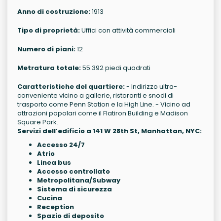
Anno di costruzione:
1913
Tipo di proprietà:
Uffici con attività commerciali
Numero di piani:
12
Metratura totale:
55.392 piedi quadrati
Caratteristiche del quartiere:
- Indirizzo ultra-
conveniente vicino a gallerie, ristoranti e snodi di
trasporto come Penn Station e la High Line. - Vicino ad
attrazioni popolari come il Flatiron Building e Madison
Square Park.
Servizi dell’edificio a 141 W 28th St, Manhattan, NYC:
Accesso 24/7
Atrio
Linea bus
Accesso controllato
Metropolitana/Subway
Sistema di sicurezza
Cucina
Reception
Spazio di deposito