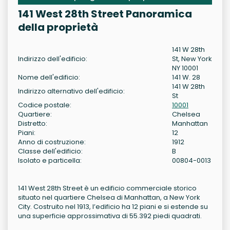
141 West 28th Street Panoramica
della proprietà
141 W 28th
Indirizzo dell'edificio:
St, New York
NY 10001
Nome dell'edificio:
141 W. 28
141 W 28th
Indirizzo alternativo dell'edificio:
St
Codice postale:
10001
Quartiere:
Chelsea
Distretto:
Manhattan
Piani:
12
Anno di costruzione:
1912
Classe dell'edificio:
B
Isolato e particella:
00804-0013
141 West 28th Street è un edificio commerciale storico
situato nel quartiere Chelsea di Manhattan, a New York
City. Costruito nel 1913, l’edificio ha 12 piani e si estende su
una superficie approssimativa di 55.392 piedi quadrati.