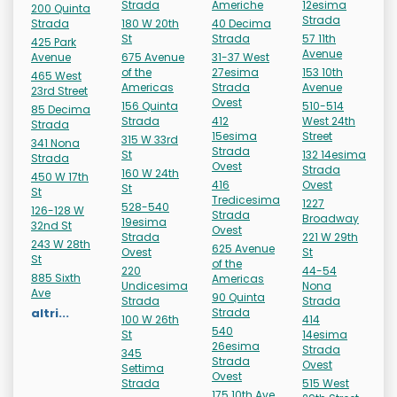
Strada
Americhe
12esima
200 Quinta
Strada
Strada
180 W 20th
40 Decima
St
Strada
57 11th
425 Park
Avenue
Avenue
675 Avenue
31-37 West
of the
27esima
153 10th
465 West
Americas
Strada
Avenue
23rd Street
Ovest
156 Quinta
510-514
85 Decima
Strada
412
West 24th
Strada
15esima
Street
315 W 33rd
341 Nona
Strada
St
132 14esima
Strada
Ovest
Strada
160 W 24th
450 W 17th
416
Ovest
St
St
Tredicesima
1227
528-540
126-128 W
Strada
Broadway
19esima
32nd St
Ovest
Strada
221 W 29th
243 W 28th
625 Avenue
Ovest
St
St
of the
220
44-54
885 Sixth
Americas
Undicesima
Nona
Ave
90 Quinta
Strada
Strada
altri...
Strada
100 W 26th
414
540
St
14esima
26esima
Strada
345
Strada
Ovest
Settima
Ovest
Strada
515 West
175 10th Ave