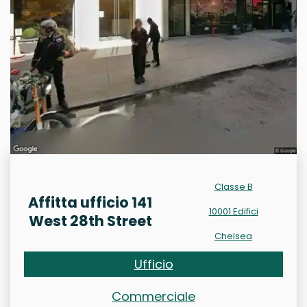
Classe B
Affitta ufficio 141
10001 Edifici
West 28th Street
Chelsea
Ufficio
Commerciale