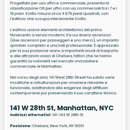
Progettato per uso uffici e commerciale, presenta la
classificazione O6 per uffici con usi commerciali tra i 7 e i
19 piani. Il lotto misura circa 4.579 piedi quadrati, con
l’edificio che occupa interamente il lotto.
L’edificio unisce elementi architettonici del primo
Novecento a servizi moderni, tra cui diversi ascensori
(due ascensori per passeggeri e uno merci), un impianto
sprinkler completo e una hall professionale. È apprezzato
per la sua posizione vicino a importanti snodi di trasporto
e alle attrazioni vivaci di Chelsea, fattori che ne hanno
garantito la notorietà nel mercato immobiliare
commerciale di Manhattan.
Nel corso degli anni, 141 West 28th Street ha subito varie
modifiche e ristrutturazioni per rimanere rilevante e
funzionale, adattandosi alle esigenze degli affittuari
contemporanei pur preservando il suo carattere storico.
141 W 28th St, Manhattan, NYC
Indirizzi alternativi:
141-143 W 28th St
Posizione:
Chelsea, New York, NY 10001