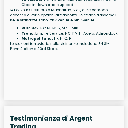
Gbps in download e upload.
141 W 28th St, situato a Manhattan, NYC, offre comodo
accesso a varie opzioni di trasporto. Le strade trasversali
nelle vicinanze sono 7th Avenue e 6th Avenue.
Bus:
BM2, BXM4, M55, M7, QM10
Treno:
Empire Service, NC, PATH, Acela, Adirondack
Metropolitana:
1, F, N, Q, R
Le stazioni ferroviarie nelle vicinanze includono 34 St-
Penn Station e 33rd Street.
Testimonianza di Argent
Trading