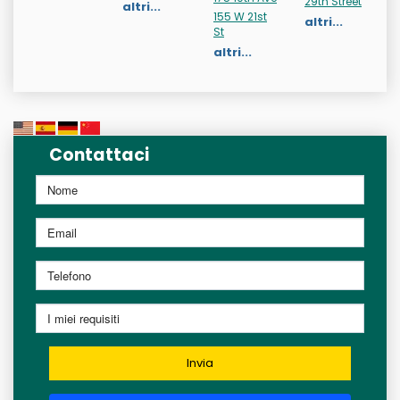
29th Street
altri...
155 W 21st
altri...
St
altri...
Contattaci
Invia