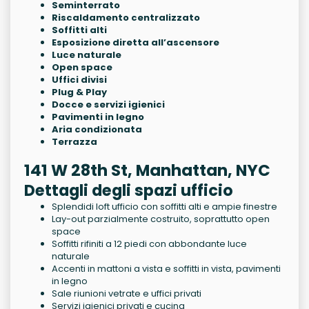
Seminterrato
Riscaldamento centralizzato
Soffitti alti
Esposizione diretta all’ascensore
Luce naturale
Open space
Uffici divisi
Plug & Play
Docce e servizi igienici
Pavimenti in legno
Aria condizionata
Terrazza
141 W 28th St, Manhattan, NYC
Dettagli degli spazi ufficio
Splendidi loft ufficio con soffitti alti e ampie finestre
Lay-out parzialmente costruito, soprattutto open
space
Soffitti rifiniti a 12 piedi con abbondante luce
naturale
Accenti in mattoni a vista e soffitti in vista, pavimenti
in legno
Sale riunioni vetrate e uffici privati
Servizi igienici privati e cucina