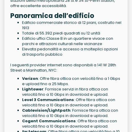
stazioni della metropolitana 28 St e 34 St-Penn Station,
offre eccellente accessibilità.
Panoramica dell’edificio
Edificio commerciale storico di 12 piani, costruito nel
1913
Totale di 55.392 piedi quadrati su 12 unità
Edificio uffici Classe B in un quartiere vivace con
parchi e attrazioni culturali nelle vicinanze
Elevata pedonalità e accesso a molteplici opzioni
di trasporto pubblico
I seguenti provider internet sono disponibili a 141 W 28th
Street a Manhattan, NYC:
Verizon
: Offre fibra ottica con velocità fino a 1 Gbps
e upload fino a 25 Mbps.
Lightower
: Fornisce servizi in fibra ottica con
velocità fino a 10 Gbps in download e upload.
Level 3 Communications
: Offre fibra ottica con
velocità fino a 10 Gbps in download e upload.
Cablevision/Lightpath
: Fornisce fibra ottica con
velocità fino a 10 Gbps in download e upload.
Cogent Communications
: Offre fibra ottica con
velocità fino a 10 Gbps in download e upload.
tw telecom
: Offre fibra ottica con velocità fino a 10