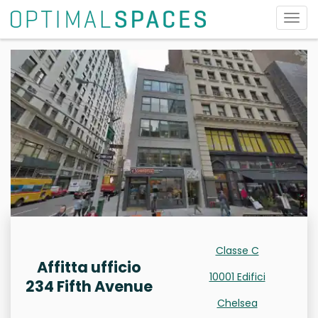
Attiv
la
navi
Classe C
Affitta ufficio
10001 Edifici
234 Fifth Avenue
Chelsea