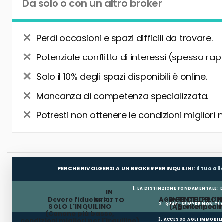
Da solo o con un altro broker
Perdi occasioni e spazi difficili da trovare.
Potenziale conflitto di interessi (spesso rap
Solo il 10% degli spazi disponibili è online.
Mancanza di competenza specializzata.
Potresti non ottenere le condizioni migliori 
PERCHÉ RIVOLGERSI A UN BROKER PER INQUILINI:
Il tuo a
1. LA DISTINZIONE FONDAMENTALE:
IN
Dovere fiduciario:
AGENTE DEL PROP
AGENTE DELL'I
AFFITTO
2. QUASI SEMPRE NON TI
SOLO L'INQUILINO
(Agente incar
(Broker per In
(Canone più basso,
condizioni migliori per l'inquilino)
3. ACCESSO AGLI IMMOBIL