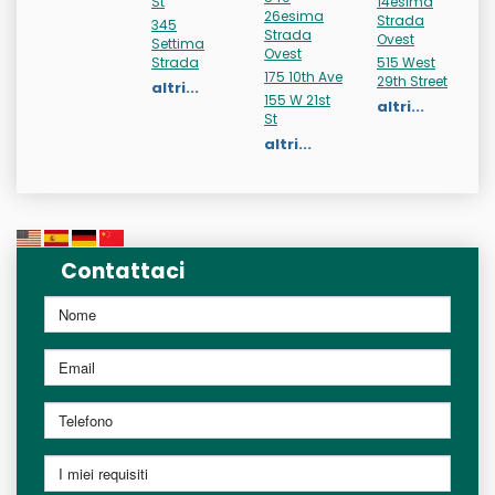
St
14esima
26esima
Strada
345
Strada
Ovest
Settima
Ovest
Strada
515 West
175 10th Ave
29th Street
altri...
155 W 21st
altri...
St
altri...
Contattaci