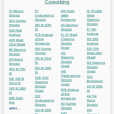
Coworking
111 Ottava
57
641 Viale
13-15 Little
Strada
Undicesima
delle
West
Strada
Americhe
12esima
200 Quinta
Strada
Strada
180 W 20th
40 Decima
St
Strada
57 11th
425 Park
Avenue
Avenue
675 Avenue
31-37 West
of the
27esima
153 10th
465 West
Americas
Strada
Avenue
23rd Street
Ovest
156 Quinta
510-514
85 Decima
Strada
412
West 24th
Strada
15esima
Street
315 W 33rd
341 Nona
Strada
St
132 14esima
Strada
Ovest
Strada
160 W 24th
450 W 17th
416
Ovest
St
St
Tredicesima
1227
528-540
126-128 W
Strada
Broadway
19esima
32nd St
Ovest
Strada
221 W 29th
243 W 28th
625 Avenue
Ovest
St
St
of the
220
44-54
885 Sixth
Americas
Undicesima
Nona
Ave
90 Quinta
Strada
Strada
altri...
Strada
100 W 26th
414
540