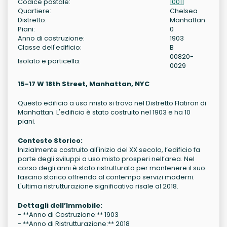
Codice postale:
10011
Quartiere:
Chelsea
Distretto:
Manhattan
Piani:
0
Anno di costruzione:
1903
Classe dell'edificio:
B
00820-
Isolato e particella:
0029
15-17 W 18th Street, Manhattan, NYC
Questo edificio a uso misto si trova nel Distretto Flatiron di
Manhattan. L'edificio è stato costruito nel 1903 e ha 10
piani.
Contesto Storico:
Inizialmente costruito all'inizio del XX secolo, l’edificio fa
parte degli sviluppi a uso misto prosperi nell’area. Nel
corso degli anni è stato ristrutturato per mantenere il suo
fascino storico offrendo al contempo servizi moderni.
L'ultima ristrutturazione significativa risale al 2018.
Dettagli dell’Immobile:
- **Anno di Costruzione:** 1903
- **Anno di Ristrutturazione:** 2018