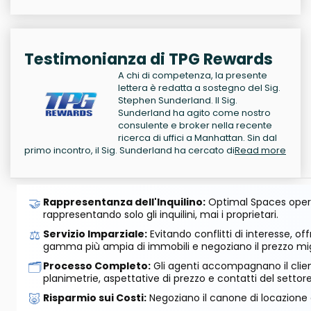
Testimonianza di TPG Rewards
A chi di competenza, la presente
lettera è redatta a sostegno del Sig.
Stephen Sunderland. Il Sig.
Sunderland ha agito come nostro
consulente e broker nella recente
ricerca di uffici a Manhattan. Sin dal
primo incontro, il Sig. Sunderland ha cercato di
Read more
🤝
Rappresentanza dell'Inquilino:
Optimal Spaces opera
rappresentando solo gli inquilini, mai i proprietari.
⚖️
Servizio Imparziale:
Evitando conflitti di interesse, o
gamma più ampia di immobili e negoziano il prezzo mig
🗂️
Processo Completo:
Gli agenti accompagnano il cliente
planimetrie, aspettative di prezzo e contatti del settore
🐷
Risparmio sui Costi:
Negoziano il canone di locazione e