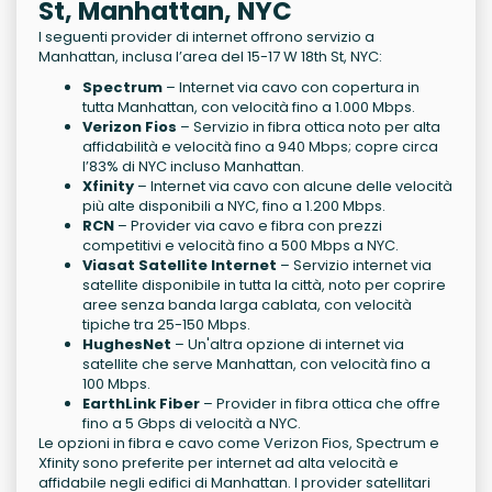
St, Manhattan, NYC
I seguenti provider di internet offrono servizio a
Manhattan, inclusa l’area del 15-17 W 18th St, NYC:
Spectrum
– Internet via cavo con copertura in
tutta Manhattan, con velocità fino a 1.000 Mbps.
Verizon Fios
– Servizio in fibra ottica noto per alta
affidabilità e velocità fino a 940 Mbps; copre circa
l’83% di NYC incluso Manhattan.
Xfinity
– Internet via cavo con alcune delle velocità
più alte disponibili a NYC, fino a 1.200 Mbps.
RCN
– Provider via cavo e fibra con prezzi
competitivi e velocità fino a 500 Mbps a NYC.
Viasat Satellite Internet
– Servizio internet via
satellite disponibile in tutta la città, noto per coprire
aree senza banda larga cablata, con velocità
tipiche tra 25-150 Mbps.
HughesNet
– Un'altra opzione di internet via
satellite che serve Manhattan, con velocità fino a
100 Mbps.
EarthLink Fiber
– Provider in fibra ottica che offre
fino a 5 Gbps di velocità a NYC.
Le opzioni in fibra e cavo come Verizon Fios, Spectrum e
Xfinity sono preferite per internet ad alta velocità e
affidabile negli edifici di Manhattan. I provider satellitari