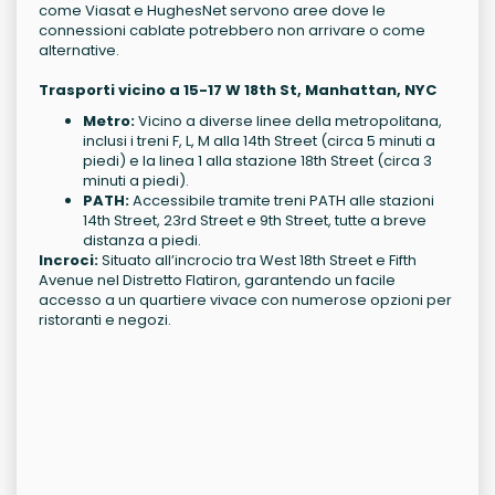
come Viasat e HughesNet servono aree dove le
connessioni cablate potrebbero non arrivare o come
alternative.
Trasporti vicino a 15-17 W 18th St, Manhattan, NYC
Metro:
Vicino a diverse linee della metropolitana,
inclusi i treni F, L, M alla 14th Street (circa 5 minuti a
piedi) e la linea 1 alla stazione 18th Street (circa 3
minuti a piedi).
PATH:
Accessibile tramite treni PATH alle stazioni
14th Street, 23rd Street e 9th Street, tutte a breve
distanza a piedi.
Incroci:
Situato all’incrocio tra West 18th Street e Fifth
Avenue nel Distretto Flatiron, garantendo un facile
accesso a un quartiere vivace con numerose opzioni per
ristoranti e negozi.