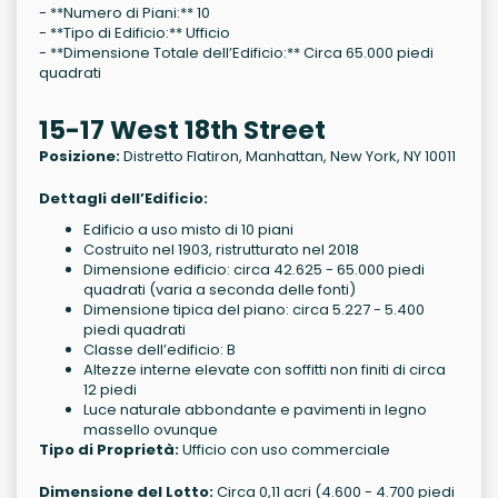
- **Numero di Piani:** 10
- **Tipo di Edificio:** Ufficio
- **Dimensione Totale dell’Edificio:** Circa 65.000 piedi
quadrati
15-17 West 18th Street
Posizione:
Distretto Flatiron, Manhattan, New York, NY 10011
Dettagli dell’Edificio:
Edificio a uso misto di 10 piani
Costruito nel 1903, ristrutturato nel 2018
Dimensione edificio: circa 42.625 - 65.000 piedi
quadrati (varia a seconda delle fonti)
Dimensione tipica del piano: circa 5.227 - 5.400
piedi quadrati
Classe dell’edificio: B
Altezze interne elevate con soffitti non finiti di circa
12 piedi
Luce naturale abbondante e pavimenti in legno
massello ovunque
Tipo di Proprietà:
Ufficio con uso commerciale
Dimensione del Lotto:
Circa 0,11 acri (4.600 - 4.700 piedi