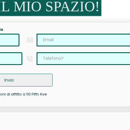
L MIO SPAZIO!
io
Invia
ni di affitto a 110 Fifth Ave