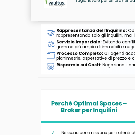
ragionevole per uffici azienda
🤝
Rappresentanza dell'Inquilino:
Opt
rappresentando solo gli inquilini, mai i
⚖️
Servizio Imparziale:
Evitando conflit
gamma più ampia di immobili e negozi
🗂️
Processo Completo:
Gli agenti acco
planimetrie, aspettative di prezzo e c
🐷
Risparmio sui Costi:
Negoziano il can
Perché Optimal Spaces –
Broker per Inquilini
Nessuna commissione per i clienti c