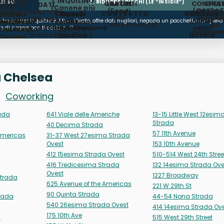
none più
L'INQUILINO
CESSO
6. RIDURRE I RISCHI (LE “INSIDIE”)
GRATUITI
LAVORI
CONTRAT
SPES
ubblici
DATI
alto,
(Canone più
(Fondi
(Opzioni
OPERAT
Limitati/non
E RETI DI
Clausole
Penali
CONTRATTO
PROTEZI
Individua
Ufficio
dizioni
basso,
COMMISSIONE
per
(Limit
rinnov
ggiornati)
BROKER
per
di
insidie
 broker per inquilini è il tuo alleato, offre dati migliori, negozia un pacchetto completo
ori per il
mobiliare
condizioni
l'allestimento)
o
gli
(Fuori
ripristino
occupazione
nella
rietario)
e di norma non ti costa nulla.
migliori per
rnalizzato
ampliam
aument
mercato,
tardiva
lettera
l'inquilino)
Opzioni
d'intenti
subaffitti,
ezionate,
e nel
future
ione delle
contratto
disponibilità)
adenze)
 a Chelsea
Coworking
ada
641 Viale delle Americhe
13-15 Little West 12esim
Strada
40 Decima Strada
57 11th Avenue
Americas
31-37 West 27esima Strada
Ovest
153 10th Avenue
412 15esima Strada Ovest
510-514 West 24th Stree
416 Tredicesima Strada
132 14esima Strada Ove
Ovest
1227 Broadway
trada
625 Avenue of the Americas
221 W 29th St
90 Quinta Strada
rada
44-54 Nona Strada
540 26esima Strada Ovest
414 14esima Strada Ov
175 10th Ave
a
515 West 29th Street