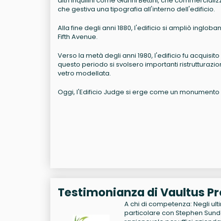
altri inquilini come Gianni Bettini, che commercializ
che gestiva una tipografia all'interno dell'edificio.
Alla fine degli anni 1880, l'edificio si ampliò inglo
Fifth Avenue.
Verso la metà degli anni 1980, l'edificio fu acquisi
questo periodo si svolsero importanti ristrutturazion
vetro modellata.
Oggi, l'Edificio Judge si erge come un monumento 
Testimonianza di Vaultus Pr
A chi di competenza: Negli ult
particolare con Stephen Sunde