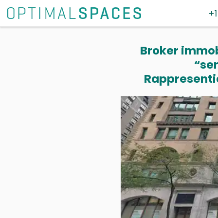
+1
Broker immobi
“se
Rappresentia