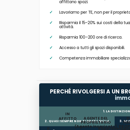
affittano spazi.
Lavoriamo per TE, non per il proprieta
Risparmia il 15–20% sui costi della tu
attività.
Risparmia 100–200 ore di ricerca.
Accesso a tutti gli spazi disponibili.
Competenza immobiliare specializz
PERCHÉ RIVOLGERSI A UN BRO
immo
1. LA DISTINZI
IN
AGENTE DEL
D
AFFITTO
2. QUASI SEMPRE NON TI COSTA NULLA
3. AC
PROPRIETARIO
fid
(Agente incaricato)
PROP
Il
Rappresentan