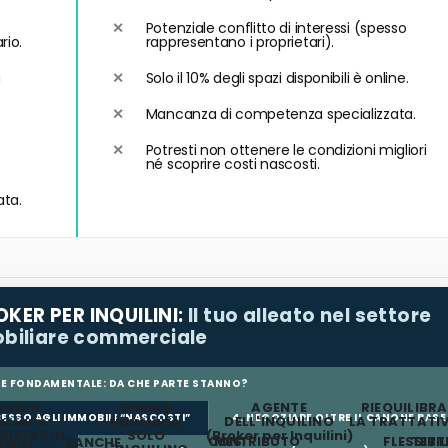
Potenziale conflitto di interessi (spesso
rio.
rappresentano i proprietari).
a
Solo il 10% degli spazi disponibili è online.
Mancanza di competenza specializzata.
Potresti non ottenere le condizioni migliori
né scoprire costi nascosti.
ata.
KER PER INQUILINI:
Il tuo alleato nel settore
biliare commerciale
ONE FONDAMENTALE: DA CHE PARTE STANNO?
overe
Dovere
AGENTE
RIEQUILIBRA
CESSO AGLI IMMOBILI “NASCOSTI”
4. NEGOZIARE OLTRE IL CANONE BASE
uciario:
fiduciario:
DELL'INQUILINO
LA TRATTATI
RIETARIO
SOLO
(Broker per Inquilini)
CONTRIBUTO
MESI
FLESSIBIL
TETT
za
Siti
BANCHE