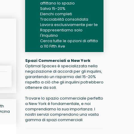
affittano lo spazio
Salva 15-20%
Elenchi completi
Tracciabilità consolidata
Lavora esclusivamente per te
Rappresentiamo solo
l'Inquilino
Cerca tutte le opzioni di affitto
a 110 Fifth Ave
Spazi Commerciali a New York
Optimal Spaces è specializzata nella
negoziazione di accordi per gli inquilini,
garantendo un risparmio del 15-20%
rispetto a ciò che gli inquilini potrebbero
ottenere da soli.
Trovare lo spazio commerciale perfetto
a New York è fondamentale, e noi
fth
comprendiamo la sua importanza. I
vicina
nostri servizi comprendono una vasta
gamma di spazi commerciali