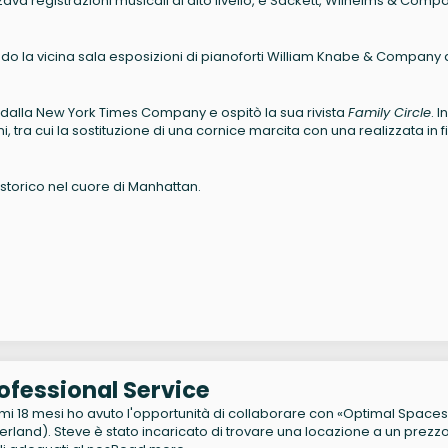
zava registrazioni musicali di alto livello, e Sackett, Wilhelms & Comp
bando la vicina sala esposizioni di pianoforti William Knabe & Company a
to dalla New York Times Company e ospitò la sua rivista
Family Circle
. In
i, tra cui la sostituzione di una cornice marcita con una realizzata in f
storico nel cuore di Manhattan.
ofessional Service
imi 18 mesi ho avuto l'opportunità di collaborare con «Optimal Spaces
rland). Steve è stato incaricato di trovare una locazione a un prezz