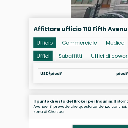
Affittare ufficio 110 Fifth Aven
Ufficio
Commerciale
Medico
Uffici
Subaffitti
Uffici di cowo
USD/piedi²
piedi
Il punto di vista del Broker per Inquilini:
Il ritor
Avenue. Si prevede che questa tendenza continui. Res
zona di Chelsea.