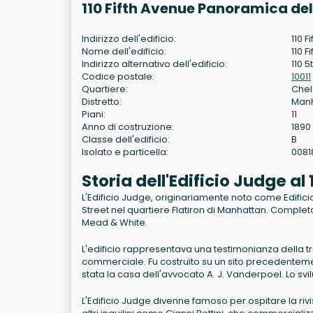
110 Fifth Avenue Panoramica del
Indirizzo dell'edificio:
110 F
Nome dell'edificio:
110 F
Indirizzo alternativo dell'edificio:
110 5
Codice postale:
10011
Quartiere:
Che
Distretto:
Man
Piani:
11
Anno di costruzione:
1890
Classe dell'edificio:
B
Isolato e particella:
0081
Storia dell'Edificio Judge al
L'Edificio Judge, originariamente noto come Edificio G
Street nel quartiere Flatiron di Manhattan. Completat
Mead & White.
L'edificio rappresentava una testimonianza della 
commerciale. Fu costruito su un sito precedenteme
stata la casa dell'avvocato A. J. Vanderpoel. Lo sv
L'Edificio Judge divenne famoso per ospitare la riv