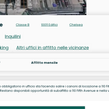
ue
Classe B
10011 Edifici
Chelsea
Inquilini
rking
Altri uffici in affitto nelle vicinanze
²
Affitto mensile
no obbligatorio in ufficio sta facendo salire i canoni di locazione a 110 Fi
tano disponibili opportunità di subaffitto a 110 Fifth Avenue e nella 