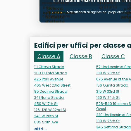
(Ca
5. RISPARMIO DI TEMPO E GESTIONE DEL PRO
proprietario
esperta
p
paga
gratuita
(
Ricerca,
con
la
a
appuntamenti,
Non affidarti all'agente del proprietario. Un
migli
im
IN SINTESI:
commissione
prop
richieste
este
d'offerta
(
sel
gest
sc
Edifici per uffici per classe
Classe A
Classe B
Classe C
111 Ottava Strada
57 Undicesima Str
200 Quinta Strada
180 W 20th St
425 Park Avenue
675 Avenue of the 
465 West 23rd Street
156 Quinta Strada
85 Decima Strada
315 W 33rd St
341 Nona Strada
160 W 24th St
450 W 17th St
528-540 19esima S
Ovest
126-128 W 32nd St
220 Undicesima St
243 W 28th St
100 W 26th St
885 Sixth Ave
345 Settima Strad
altri...