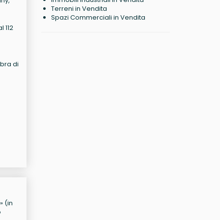
any,
Terreni in Vendita
Spazi Commerciali in Vendita
l 112
ibra di
» (in
o