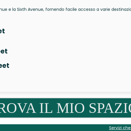
enue e la Sixth Avenue, fornendo facile accesso a varie destinazi
et
eet
eet
ROVA IL MIO SPAZI
Servizi ch