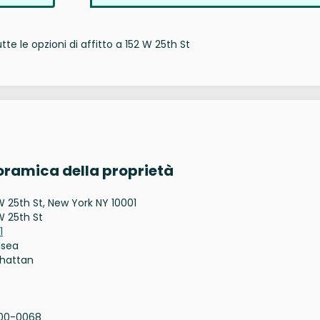
te le opzioni di affitto a 152 W 25th St
noramica della proprietà
W 25th St, New York NY 10001
W 25th St
1
lsea
hattan
00-0068