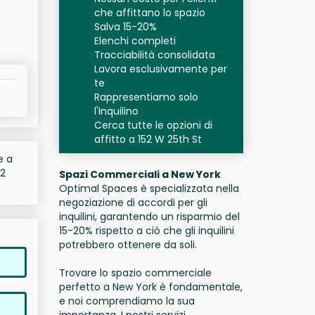
che affittano lo spazio
Salva 15-20%
Elenchi completi
Tracciabilità consolidata
Lavora esclusivamente per
te
Rappresentiamo solo
l'Inquilino
Cerca tutte le opzioni di
affitto a 152 W 25th St
e a
52
Spazi Commerciali a New York
Optimal Spaces è specializzata nella
negoziazione di accordi per gli
inquilini, garantendo un risparmio del
15-20% rispetto a ciò che gli inquilini
potrebbero ottenere da soli.
Trovare lo spazio commerciale
perfetto a New York è fondamentale,
e noi comprendiamo la sua