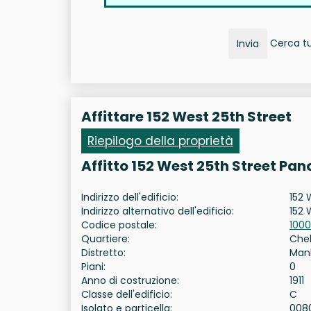
Cerca tut
Invia
Affittare 152 West 25th Street
Riepilogo della proprietà
Affitto 152 West 25th Street Pa
Indirizzo dell'edificio:
152 
Indirizzo alternativo dell'edificio:
152 
Codice postale:
1000
Quartiere:
Che
Distretto:
Man
Piani:
0
Anno di costruzione:
1911
Classe dell'edificio:
C
Isolato e particella:
008