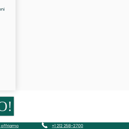
oni
O!
e offriamo
+1 212 258-2700