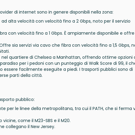
vider di internet sono in genere disponibili nella zona:
a ad alta velocità con velocità fino a 2 Gbps, noto per il servizio
fibra con velocità fino a 1 Gbps. È ampiamente disponibile e offre
 Offre sia servizi via cavo che fibra con velocità fino a 1,5 Gbps, 
itati.
 nel quartiere di Chelsea a Manhattan, offrendo ottime opzioni 
n paradiso per i pedoni con un punteggio di Walk Score di 99, il ch
essere facilmente eseguite a piedi. I trasporti pubblici sono di
se parti della città.
rasporto pubblico:
e per le linee della metropolitana, tra cui il PATH, che si ferma 
vicine, come il M23-SBS e il M20.
he collegano il New Jersey.