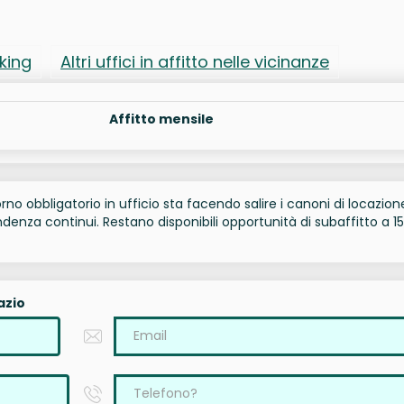
rking
Altri uffici in affitto nelle vicinanze
Affitto mensile
torno obbligatorio in ufficio sta facendo salire i canoni di locazion
denza continui. Restano disponibili opportunità di subaffitto a 1
azio