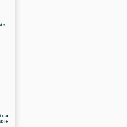
te.
ni con
abile