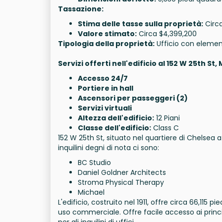
Tassazione:
Stima delle tasse sulla proprietà:
Circa
Valore stimato:
Circa $4,399,200
Tipologia della proprietà:
Ufficio con elemen
Servizi offerti nell'edificio al 152 W 25th St
Accesso 24/7
Portiere in hall
Ascensori per passeggeri (2)
Servizi virtuali
Altezza dell'edificio:
12 Piani
Classe dell'edificio:
Class C
152 W 25th St, situato nel quartiere di Chelsea a 
inquilini degni di nota ci sono:
BC Studio
Daniel Goldner Architects
Stroma Physical Therapy
Michael
L'edificio, costruito nel 1911, offre circa 66,115 p
uso commerciale. Offre facile accesso ai princi
per gli inquilini di uffici.