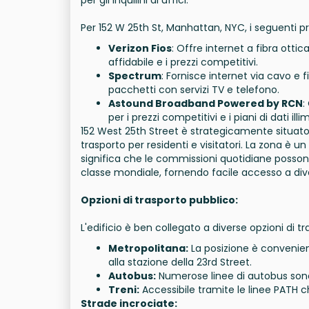
Per 152 W 25th St, Manhattan, NYC, i seguenti pro
Verizon Fios
: Offre internet a fibra ottic
affidabile e i prezzi competitivi.
Spectrum
: Fornisce internet via cavo e 
pacchetti con servizi TV e telefono.
Astound Broadband Powered by RCN
:
per i prezzi competitivi e i piani di dati illim
152 West 25th Street è strategicamente situato
trasporto per residenti e visitatori. La zona è u
significa che le commissioni quotidiane possono 
classe mondiale, fornendo facile accesso a diver
Opzioni di trasporto pubblico:
L'edificio è ben collegato a diverse opzioni di t
Metropolitana:
La posizione è convenient
alla stazione della 23rd Street.
Autobus:
Numerose linee di autobus sono 
Treni:
Accessibile tramite le linee PATH c
Strade incrociate: