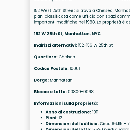
152 West 25th Street si trova a Chelsea, Manhatta
piani classificata come ufficio con spazi commer
importanti modifiche nel 1988. La proprietà è a
152 W 25th St, Manhattan, NYC
Indirizzi alternativi:
152-156 W 25th St
Quartiere:
Chelsea
Codice Postale:
10001
Borgo:
Manhattan
Blocco e Lotto:
00800-0068
Informazioni sulla proprietà:
Anno di costruzione:
1911
Piani:
12
Dimensioni dell'edificio:
Circa 66,115 - 
Dimensioni del lotto:
5,530 piedi quadrat