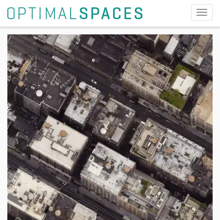
切
换
导
航