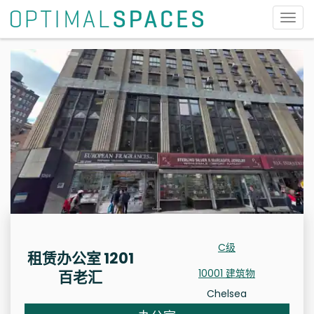
切
换
导
航
C级
租赁办公室 1201
10001 建筑物
百老汇
Chelsea