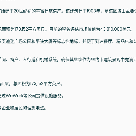
有始建于20世纪初的丰富建筑遗产。该建筑建于1903年，是该区域由主要
为173,152平方英尺。目前的税务评估市场价值为43,810,000美元。
近麦迪逊广场公园和平铁大厦等标志性地标，并便于到达餐厅、精品店和
手间、窗户、人行道和机械系统，确保其继续作为纽约市建筑景观中充满
1层，总面积为173,152平方英尺。
过WeWork等公司提供设施服务。
是企业和居民的理想地点。