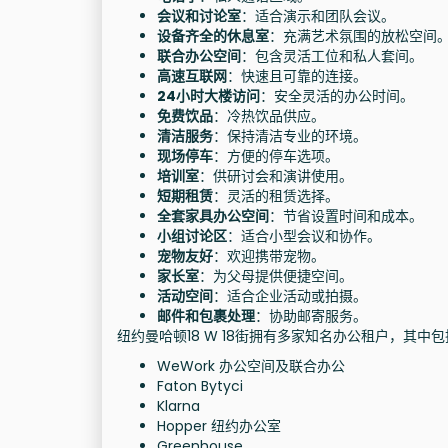
会议和讨论室
：适合演示和团队会议。
设备齐全的休息室
：充满艺术氛围的放松空间
联合办公空间
：包含灵活工位和私人套间。
高速互联网
：快速且可靠的连接。
24小时大楼访问
：安全灵活的办公时间。
免费饮品
：冷热饮品供应。
清洁服务
：保持清洁专业的环境。
现场停车
：方便的停车选项。
培训室
：供研讨会和演讲使用。
短期租赁
：灵活的租赁选择。
全套家具办公空间
：节省设置时间和成本。
小组讨论区
：适合小型会议和协作。
宠物友好
：欢迎携带宠物。
家长室
：为父母提供便捷空间。
活动空间
：适合企业活动或拍摄。
邮件和包裹处理
：协助邮寄服务。
纽约曼哈顿18 W 18街拥有多家知名办公租户，其中
WeWork 办公空间及联合办公
Faton Bytyci
Klarna
Hopper 纽约办公室
Greenhouse