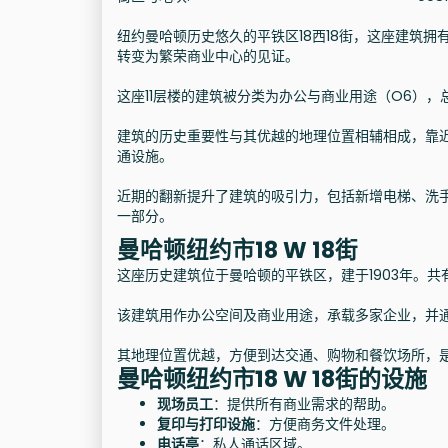
纽约曼哈顿历史悠久的平铁区18西18街，这座建筑拥
转变为繁荣商业中心的见证。
这座11层楼的建筑被分类为办公与商业用途（O6），总面积
建筑的历史重要性与其优越的地理位置相辅相成，靠
通设施。
近期的翻新提升了建筑的吸引力，包括新增电梯、洗
一部分。
曼哈顿纽约市18 W 18街
这座历史建筑位于曼哈顿的平铁区，建于1903年。共有1
该建筑用作办公空间及商业用途，承载多家企业，并通
其地理位置优越，方便到达交通、购物和餐饮场所，
曼哈顿纽约市18 W 18街的设施
现场员工
：提供所有商业需求的帮助。
复印与打印设施
：方便商务文件处理。
电话亭
：私人通话区域。