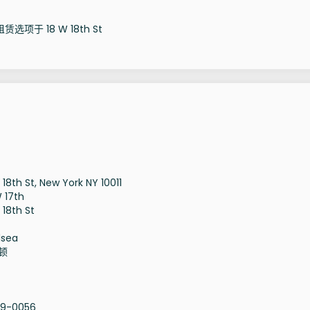
选项于 18 W 18th St
 18th St, New York NY 10011
 17th
 18th St
lsea
顿
19-0056