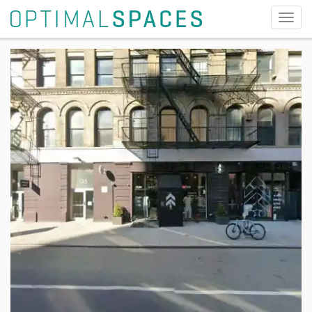
切
换
导
航