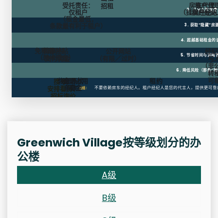
受托责任：
房东代理
租户代
招租
2. 几乎总是免费
仅租户
（挂牌经纪人
（租户经纪
（租金最低，
条款最有利于租户）
3. 获取“隐藏”房
4. 超越基础租金的
免租期
装修补贴
房东
公开网站
经纪
5. 节省时间与流程
（装修资金）
支付佣金
（有限／过时）
与
（非
6. 降低风险（那些“陷
转
可
恢复原状
逾期占用
租约
搜寻、
条款
罚金
安排看房、
不要依赖房东的经纪人。租户经纪人是您的代言人，提供更可靠
总结：
招标询价
Greenwich Village按等级划分的办
公楼
A级
B级