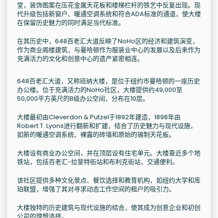
堂，装饰图案在压花金属天花板和楼梯栏杆的铁艺中反复出现。现
代升级包括新窗户、暖通空调系统和符合ADA标准的通道，使大楼
在保留历史魅力的同时满足当代标准。
在其历史中，648百老汇大道反映了NoHo区的经济和建筑演变，
作为商业阁楼建筑，与曼哈顿作为服装业中心的发展以及后来作为
充满活力的文化和创意中心的遗产紧密相连。
648百老汇大道，又称班纳大楼，是位于纽约市曼哈顿的一座历史
办公楼。位于充满活力的NoHo社区，大楼提供约49,000至
50,000平方英尺的B级办公空间，分布在10层。
大楼最初由Cleverdon & Putzel于1892年建造，1898年由
Robert T. Lyons进行翻新和扩建，结合了历史魅力与现代设施，
如新的暖通空调系统、裸露的砖墙和原始的锡制天花板。
大楼设有商业办公空间，并在顶层设有住宅单元。大楼靠近多个地
铁站，包括百老汇-拉斐特街站和布利克街站，交通便利。
该社区提供多种文化景点、餐饮选择和教育机构，如纽约大学和库
珀联盟，增强了其对寻求动态工作空间的租户的吸引力。
大楼独特的历史建筑与现代设施的结合，使其成为创意企业和初创
公司的理想选择。