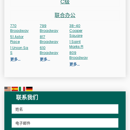
C级
联合办公
770
799
38-40
Broadway
Broadway
Cooper
Square
51 Astor
817
Place
Broadway
1 Saint
Marks Pl
1 Union Sq
610
S
Broadway
809
Broadway
更多…
更多…
更多…
联系我们