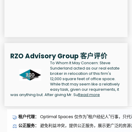
RZO Advisory Group 客户评价
To Whom It May Concern: Steve
Sunderland acted as our real estate
broker in relocation of this firm's
12,000 square feet of office space.
While that may seem like a relatively
easy task, given our requirements, it
was anything but. After giving Mr. Su
Read more
🤝
租户代理：
Optimal Spaces 仅作为"租户经纪人"行事
⚖️
公正服务：
避免利益冲突，提供公正服务，展示更广泛的房源