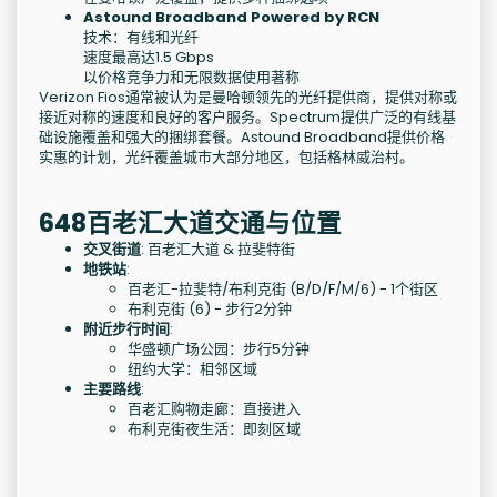
Astound Broadband Powered by RCN
技术：有线和光纤
速度最高达1.5 Gbps
以价格竞争力和无限数据使用著称
Verizon Fios通常被认为是曼哈顿领先的光纤提供商，提供对称或
接近对称的速度和良好的客户服务。Spectrum提供广泛的有线基
础设施覆盖和强大的捆绑套餐。Astound Broadband提供价格
实惠的计划，光纤覆盖城市大部分地区，包括格林威治村。
648百老汇大道交通与位置
交叉街道
: 百老汇大道 & 拉斐特街
地铁站
:
百老汇-拉斐特/布利克街 (B/D/F/M/6) - 1个街区
布利克街 (6) - 步行2分钟
附近步行时间
:
华盛顿广场公园：步行5分钟
纽约大学：相邻区域
主要路线
:
百老汇购物走廊：直接进入
布利克街夜生活：即刻区域