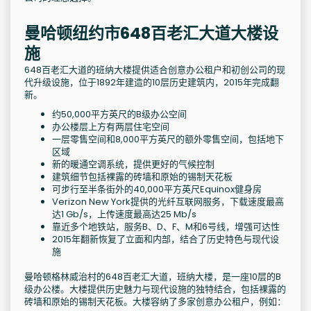
曼哈顿纽约市648百老汇大道大楼设
施
648百老汇大道的班纳大楼提供适合创意办公租户和初创公司的现
代升级设施，位于1892年建造的10层历史建筑内，2015年完成翻
新。
约50,000平方英尺的B级办公空间
办公楼层上方有两层住宅空间
一层零售空间和8,000平方英尺的额外零售空间，包括地下
区域
新的暖通空调系统，提供更好的气候控制
建筑细节包括裸露的砖墙和原始的锡制天花板
可步行至半条街外的40,000平方英尺Equinox健身房
Verizon New York提供的光纤互联网服务，下载速度最高
达1 Gb/s，上传速度最高达25 Mb/s
靠近多个地铁站，服务B、D、F、M和6号线，增强可达性
2015年翻新恢复了立面和内部，结合了历史特色与现代设
施
曼哈顿格林威治村的648百老汇大道，班纳大楼，是一座10层的B
级办公楼。大楼提供历史魅力与现代设施的独特结合，包括裸露的
砖墙和原始的锡制天花板。大楼容纳了多家创意办公租户，例如：