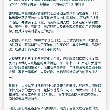
Lyons又增加了两层上部楼层，试图与原始设计相协调。
该地块此前由琼斯家族拥有的七层砖砌圣查尔斯酒店占据，1890
年出售给著名服装商人兼房地产开发商彼得·班纳。班纳委托拆除
了酒店，并建造了现代化、防火的班纳大楼，配备石制和铁制楼
梯、蒸汽供暖、气动铃、电灯照明以及供乘客和货运使用的两部电
梯，使其成为当时最先进的建筑。
大楼最初为八层，1898年扩建至十层。上层作为较简单下层的装
饰性冠冕，莱昂斯呼应了原始的拱形窗户和古典设计元素。尽管如
此，增建部分仍明显区别于基座结构。
大楼早期的租户主要是服装相关企业，包括服装制造商和批发商，
反映了19世纪末该地区的商业特征。几十年来，648百老汇大道继
续容纳服装和制帽公司，后来租户多样化，包括美国管道工助手协
会和一家爵士俱乐部，以及戏剧、电影和设计领域的创意专业人
士。
建筑上，大楼以其维多利亚时代的铸铁立面著称，经过重大修复以
保护其复杂的金属装饰，包括玫瑰花饰、花环、齿状装饰、栏杆柱
和涡卷。修复工程耗资120万美元，旨在使立面防水并结构稳固，
同时保留其历史特色。
内部元素包括花瓣形铅条玻璃横梁，照亮了白色大理石墙壁的大