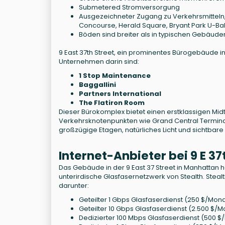
Submetered Stromversorgung
Ausgezeichneter Zugang zu Verkehrsmitteln, 
Concourse, Herald Square, Bryant Park U-Ba
Böden sind breiter als in typischen Gebäuden
9 East 37th Street, ein prominentes Bürogebäude i
Unternehmen darin sind:
1 Stop Maintenance
Baggallini
Partners International
The Flatiron Room
Dieser Bürokomplex bietet einen erstklassigen Mi
Verkehrsknotenpunkten wie Grand Central Termin
großzügige Etagen, natürliches Licht und sichtbar
Internet-Anbieter bei 9 E 3
Das Gebäude in der 9 East 37 Street in Manhattan 
unterirdische Glasfasernetzwerk von Stealth. Stea
darunter:
Geteilter 1 Gbps Glasfaserdienst (250 $/Mon
Geteilter 10 Gbps Glasfaserdienst (2.500 $/M
Dedizierter 100 Mbps Glasfaserdienst (500 $