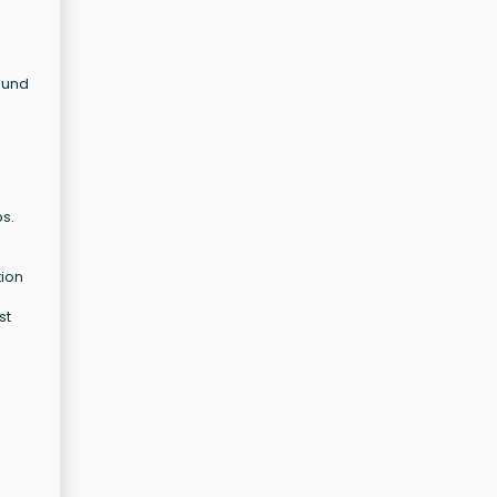
t und
s.
tion
st