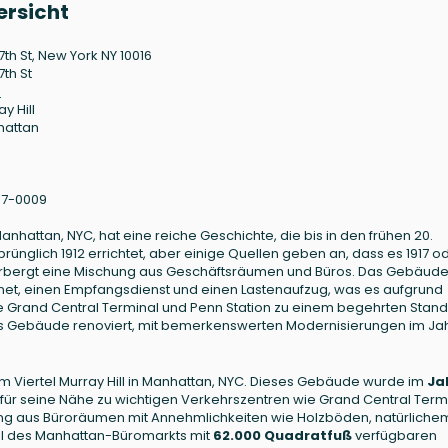
ersicht
7th St, New York NY 10016
7th St
6
y Hill
hattan
67-0009
 Manhattan, NYC, hat eine reiche Geschichte, die bis in den frühen 20.
ünglich 1912 errichtet, aber einige Quellen geben an, dass es 1917 o
erbergt eine Mischung aus Geschäftsräumen und Büros. Das Gebäud
rnet, einen Empfangsdienst und einen Lastenaufzug, was es aufgrund
Grand Central Terminal und Penn Station zu einem begehrten Stando
s Gebäude renoviert, mit bemerkenswerten Modernisierungen im Ja
ch im Viertel Murray Hill in Manhattan, NYC. Dieses Gebäude wurde im
Ja
nt für seine Nähe zu wichtigen Verkehrszentren wie Grand Central Term
ng aus Büroräumen mit Annehmlichkeiten wie Holzböden, natürlichem
eil des Manhattan-Büromarkts mit
62.000 Quadratfuß
verfügbaren