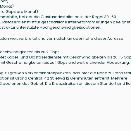
onat)
$/Monat)
 pro Gbps pro Monat)
obilie, bei der die Glasfaserinstallation in der Regel 30–60
r Glasfaserdienst ist für geschäftliche Internetanforderungen geeigne
astruktur unterstützte Hochgeschwindigkeitsoptionen.
hattan weit verbreitet und vermutlich an oder nahe dieser Adresse
Geschwindigkeiten bis zu 2 Gbps.
tet Kabel- und Glasfaserdienste mit Geschwindigkeiten bis zu 1,5 Gbp
mit Geschwindigkeiten bis zu 1 Gbps und weitreichender Abdeckung.
ng zu großen Verkehrsknotenpunkten, darunter die Nähe zu Penn Sta
ion ist Grand Central-42 St, etwa 12 Gehminuten entfernt. Mehrere
2 bedienen das Gebiet. Die Kreuzstraßen an diesem Standort sind Ea