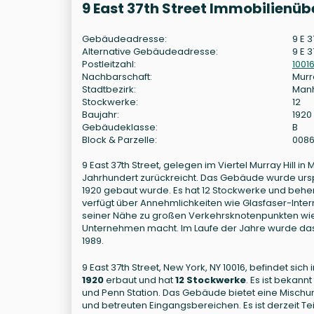
9 East 37th Street Immobilienüb
Gebäudeadresse:
9 E 3
Alternative Gebäudeadresse:
9 E 3
Postleitzahl:
1001
Nachbarschaft:
Murra
Stadtbezirk:
Man
Stockwerke:
12
Baujahr:
1920
Gebäudeklasse:
B
Block & Parzelle:
008
9 East 37th Street, gelegen im Viertel Murray Hill in
Jahrhundert zurückreicht. Das Gebäude wurde urspr
1920 gebaut wurde. Es hat 12 Stockwerke und beh
verfügt über Annehmlichkeiten wie Glasfaser-Inte
seiner Nähe zu großen Verkehrsknotenpunkten wie 
Unternehmen macht. Im Laufe der Jahre wurde da
1989.
9 East 37th Street, New York, NY 10016, befindet si
1920
erbaut und hat
12 Stockwerke
. Es ist bekan
und Penn Station. Das Gebäude bietet eine Mischu
und betreuten Eingangsbereichen. Es ist derzeit T