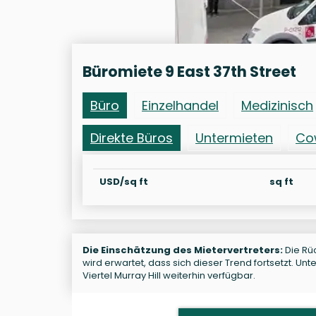
Büromiete 9 East 37th Street
Büro
Einzelhandel
Medizinisch
Direkte Büros
Untermieten
Co
USD/sq ft
sq ft
Die Einschätzung des Mietervertreters:
Die Rüc
wird erwartet, dass sich dieser Trend fortsetzt. U
Viertel Murray Hill weiterhin verfügbar.