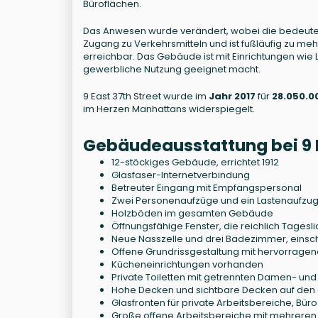
Büroflächen.
Das Anwesen wurde verändert, wobei die bedeut
Zugang zu Verkehrsmitteln und ist fußläufig zu m
erreichbar. Das Gebäude ist mit Einrichtungen wie 
gewerbliche Nutzung geeignet macht.
9 East 37th Street wurde im
Jahr 2017
für
28.050.0
im Herzen Manhattans widerspiegelt.
Gebäudeausstattung bei 9 E
12-stöckiges Gebäude, errichtet 1912
Glasfaser-Internetverbindung
Betreuter Eingang mit Empfangspersonal
Zwei Personenaufzüge und ein Lastenaufzu
Holzböden im gesamten Gebäude
Öffnungsfähige Fenster, die reichlich Tagesl
Neue Nasszelle und drei Badezimmer, einschl
Offene Grundrissgestaltung mit hervorrag
Kücheneinrichtungen vorhanden
Private Toiletten mit getrennten Damen- un
Hohe Decken und sichtbare Decken auf den
Glasfronten für private Arbeitsbereiche, Bü
Große offene Arbeitsbereiche mit mehreren 