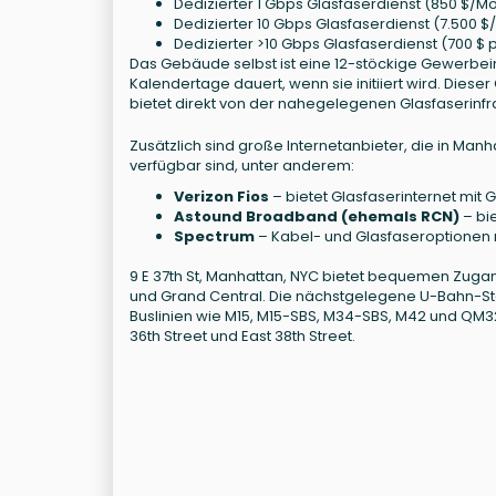
Dedizierter 1 Gbps Glasfaserdienst (850 $/M
Dedizierter 10 Gbps Glasfaserdienst (7.500 
Dedizierter >10 Gbps Glasfaserdienst (700 $
Das Gebäude selbst ist eine 12-stöckige Gewerbeimm
Kalendertage dauert, wenn sie initiiert wird. Diese
bietet direkt von der nahegelegenen Glasfaserinfr
Zusätzlich sind große Internetanbieter, die in Man
verfügbar sind, unter anderem:
Verizon Fios
– bietet Glasfaserinternet mit 
Astound Broadband (ehemals RCN)
– bie
Spectrum
– Kabel- und Glasfaseroptionen 
9 E 37th St, Manhattan, NYC bietet bequemen Zuga
und Grand Central. Die nächstgelegene U-Bahn-Stat
Buslinien wie M15, M15-SBS, M34-SBS, M42 und QM3
36th Street und East 38th Street.