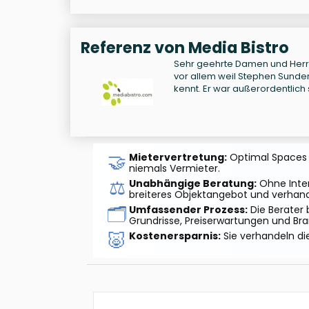
Referenz von Media Bistro
Sehr geehrte Damen und Herren
vor allem weil Stephen Sunde
kennt. Er war außerordentlic
🤝
Mietervertretung:
Optimal Spaces ag
niemals Vermieter.
⚖️
Unabhängige Beratung:
Ohne Inter
breiteres Objektangebot und verhand
🗂️
Umfassender Prozess:
Die Berater 
Grundrisse, Preiserwartungen und Br
🐷
Kostenersparnis:
Sie verhandeln di