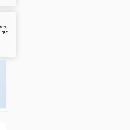
den,
 gut
,