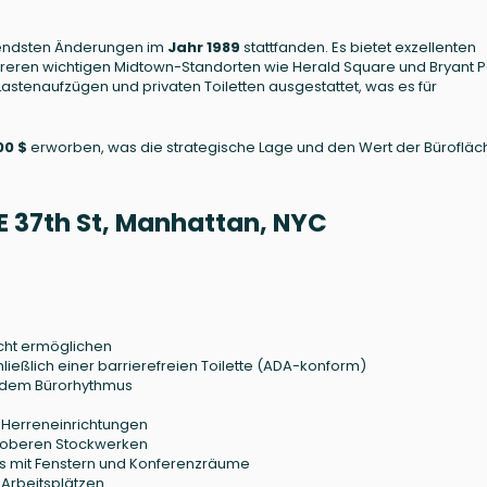
endsten Änderungen im
Jahr 1989
stattfanden. Es bietet exzellenten
ehreren wichtigen Midtown-Standorten wie Herald Square und Bryant P
Lastenaufzügen und privaten Toiletten ausgestattet, was es für
00 $
erworben, was die strategische Lage und den Wert der Büroflä
 37th St, Manhattan, NYC
g
icht ermöglichen
ießlich einer barrierefreien Toilette (ADA-konform)
endem Bürorhythmus
d Herreneinrichtungen
 oberen Stockwerken
ros mit Fenstern und Konferenzräume
Arbeitsplätzen