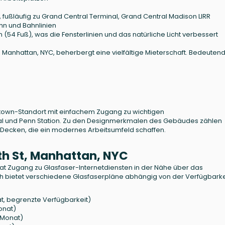
fußläufig zu Grand Central Terminal, Grand Central Madison LIRR
hn und Bahnlinien
 (54 Fuß), was die Fensterlinien und das natürliche Licht verbessert
n Manhattan, NYC, beherbergt eine vielfältige Mieterschaft. Bedeuten
dtown-Standort mit einfachem Zugang zu wichtigen
al und Penn Station. Zu den Designmerkmalen des Gebäudes zählen
e Decken, die ein modernes Arbeitsumfeld schaffen.
7th St, Manhattan, NYC
hat Zugang zu Glasfaser-Internetdiensten in der Nähe über das
lth bietet verschiedene Glasfaserpläne abhängig von der Verfügbarke
at, begrenzte Verfügbarkeit)
onat)
/Monat)