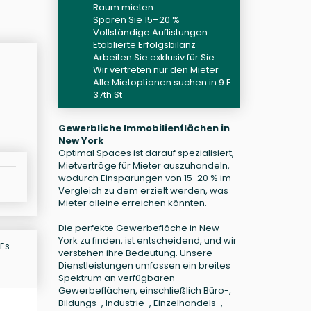
Raum mieten
Sparen Sie 15–20 %
Vollständige Auflistungen
Etablierte Erfolgsbilanz
Arbeiten Sie exklusiv für Sie
Wir vertreten nur den Mieter
Alle Mietoptionen suchen in 9 E
37th St
Gewerbliche Immobilienflächen in
New York
Optimal Spaces ist darauf spezialisiert,
Mietverträge für Mieter auszuhandeln,
wodurch Einsparungen von 15-20 % im
Vergleich zu dem erzielt werden, was
Mieter alleine erreichen könnten.
Die perfekte Gewerbefläche in New
York zu finden, ist entscheidend, und wir
 Es
verstehen ihre Bedeutung. Unsere
Dienstleistungen umfassen ein breites
Spektrum an verfügbaren
Gewerbeflächen, einschließlich Büro-,
Bildungs-, Industrie-, Einzelhandels-,