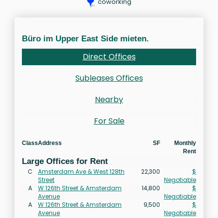
coworking
Büro im Upper East Side mieten.
Direct Offices
Subleases Offices
Nearby
For Sale
Class
Address
SF
Monthly
Rent
Large Offices for Rent
C
Amsterdam Ave & West 128th
22,300
$
Street
Negotiable
A
W 126th Street & Amsterdam
14,800
$
Avenue
Negotiable
A
W 126th Street & Amsterdam
9,500
$
Avenue
Negotiable