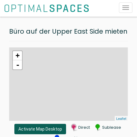
Toggl
navig
Büro auf der Upper East Side mieten
+
-
Leaflet
Direct
Sublease
Activate Map Desktop