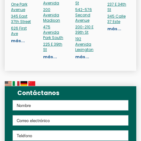
Avenida
St
One Park
237 E 34th
Avenue
200
542-576
St
Avenida
Second
345 East
345 Calle
Madison
Avenue
37th Street
37 Este
475
200-210 E
626 First
más...
Avenida
39th St
Ave
Park South
192
más...
225 E 39th
Avenida
St
Lexington
más...
más...
Contáctanos