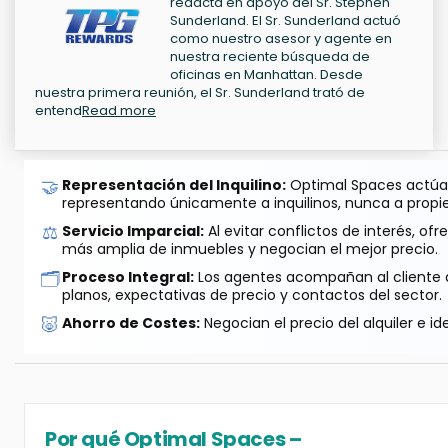
redacta en apoyo del Sr. Stephen
Sunderland. El Sr. Sunderland actuó
como nuestro asesor y agente en
nuestra reciente búsqueda de
oficinas en Manhattan. Desde
nuestra primera reunión, el Sr. Sunderland trató de
entend
Read more
🤝
Representación del Inquilino:
Optimal Spaces actúa 
representando únicamente a inquilinos, nunca a propie
⚖️
Servicio Imparcial:
Al evitar conflictos de interés, o
más amplia de inmuebles y negocian el mejor precio.
🗂️
Proceso Integral:
Los agentes acompañan al cliente de
planos, expectativas de precio y contactos del sector.
🐷
Ahorro de Costes:
Negocian el precio del alquiler e id
Por qué Optimal Spaces –