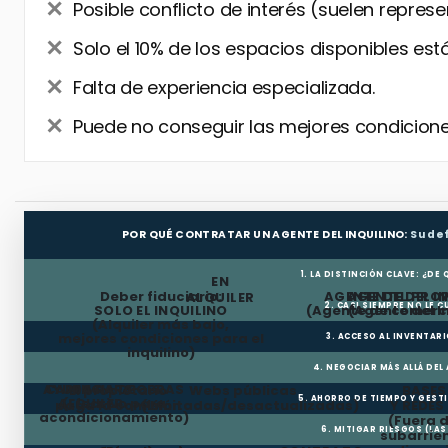
Posible conflicto de interés (suelen represe
Solo el 10% de los espacios disponibles está
Falta de experiencia especializada.
Puede no conseguir las mejores condiciones
POR QUÉ CONTRATAR UN AGENTE DEL INQUILINO:
Su de
1. LA DISTINCIÓN CLAVE: ¿DE
EN
Deber fiduciario:
AGENTE DEL PRO
AGENTE DEL I
ALQUILER
2. CASI SIEMPRE NO LE 
SOLO EL INQUILINO
(Agente de comerci
(Agente del I
(Alquiler más bajo,
mejores condiciones para el
3. ACCESO AL INVENTAR
inquilino)
4. NEGOCIAR MÁS ALLÁ DEL
AYUDA PARA OBRAS
CARENCIA DE
El propietario
Webs públicas
BASES
5. AHORRO DE TIEMPO Y GEST
ALQUILER
(Efectivo para
paga la comisión
(Limitadas/desactualizadas)
Y REDES
acondicionamiento)
(Fuera 
6. MITIGAR RIESGOS (LA
subarrie