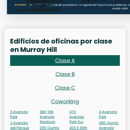
dispon
Cláusulas de
Penalizaciones
CONTRATO
Búsqueda,
reposición
por
visitas,
No confíe en el agente del propietario. Un agente del inquilino es su defenso
RESUMEN:
permanencia
cuesta nada.
solicitudes de oferta
Edificios de oficinas por clase
en Murray Hill
Clase A
Clase B
Clase C
Coworking
3 Avenida
188-198
470
4 Avenida
Park
Avenida
Avenida
Park
Madison
Park Sur
2 Avenida
385 Quinta
del Parque
295 Quinta
300 E 39th
Avenida