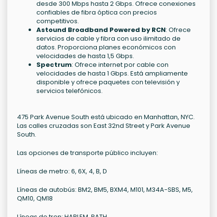
desde 300 Mbps hasta 2 Gbps. Ofrece conexiones
confiables de fibra óptica con precios
competitivos.
Astound Broadband Powered by RCN
: Ofrece
servicios de cable y fibra con uso ilimitado de
datos. Proporciona planes económicos con
velocidades de hasta 1,5 Gbps.
Spectrum
: Ofrece internet por cable con
velocidades de hasta 1 Gbps. Está ampliamente
disponible y ofrece paquetes con televisión y
servicios telefónicos.
475 Park Avenue South está ubicado en Manhattan, NYC.
Las calles cruzadas son East 32nd Street y Park Avenue
South.
Las opciones de transporte público incluyen:
Líneas de metro: 6, 6X, 4, B, D
Líneas de autobús: BM2, BM5, BXM4, M101, M34A-SBS, M5,
QM10, QM18
Líneas de tren: HARLEM, PATH