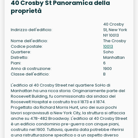
40 Crosby St Panoramica della
proprietà
40 Crosby
Indirizzo dell'edificio:
St, New York
NY 10013
Nome dell'edificio:
The Crosby
Codice postale:
10013
Quartiere:
Soho
Distretto:
Manhattan
Piani:
6
Anno di costruzione:
1900
Classe dell'edificio:
B
L'edificio al 40 Crosby Street nel quartiere SoHo di
Manhattan ha una ricca storia. Originariamente parte del
Roosevelt Building, fu commissionato dai sindaci del
Roosevelt Hospital e costruito tra il 1873 e il 1874.
Progettato da Richard Morris Hunt, uno dei suoi pochi
lavori sopravvissuti a New York City, la struttura si affaccia
anche su 478-482 Broadway. L'edificio al 40 Crosby Street
è un edificio condominio pre-guerra con cinque piani,
costruito nel 1900. Tuttavia, questa data potrebbe riferirsi
a una ristrutturazione specifica o a un aspetto diverso