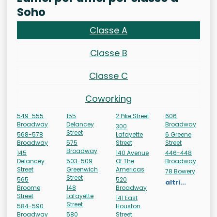
Soho
Classe A
Classe B
Classe C
Coworking
549-555
155
2 Pike Street
606
Broadway
Delancey
Broadway
300
Street
568-578
Lafayette
6 Greene
Broadway
575
Street
Street
Broadway
145
140 Avenue
446-448
Delancey
503-509
Of The
Broadway
Street
Greenwich
Americas
78 Bowery
Street
565
520
altri...
Broome
148
Broadway
Street
Lafayette
141 East
Street
584-590
Houston
Broadway
580
Street