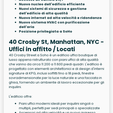
Nuovo nucleo dell'edificio efficiente
Nuovi sistemi di sicurezza e gestione
dell'edificio di alta qualità
Nuovo internet ad alta velocità e ridondanza
Nuovo sistema HVAC con purificazione
dell'aria
Posizione privilegiata a SoHo
40 Crosby St, Manhattan, NYC -
Uffici in affitto / Locati
40 Crosby Street a Soho è un edificio uffici boutique di
lusso appena ristrutturato con piani uffici di alta qualità
che vanno da circa 11.200 a 11.600 piedi quadri. L'edificio è
progettato con elementi architettonici e di design d'interni
signature di KPG, inclusi soffitti fino a 18 piedi, finestre
sovradimensionate per la luce naturale e una facciata in
ghisa, fornendo un ambiente di lavoro eccezionale per gli
inquilini.
L'edificio offre:
Piani uffici moderni ideali per inquilini singoli o
multipli, perfetti per sedi principali o specializzate
Ascensori ad alta velocità e un nuovo ingresso