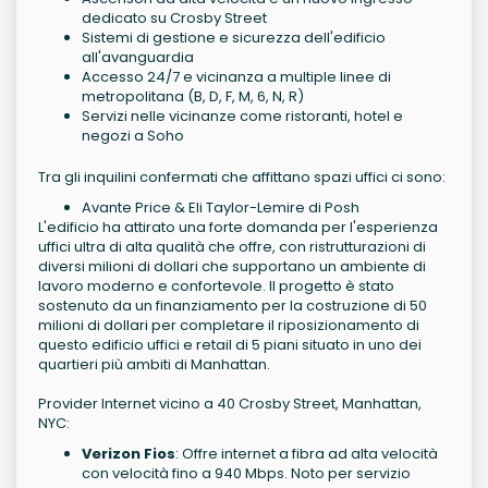
dedicato su Crosby Street
Sistemi di gestione e sicurezza dell'edificio
all'avanguardia
Accesso 24/7 e vicinanza a multiple linee di
metropolitana (B, D, F, M, 6, N, R)
Servizi nelle vicinanze come ristoranti, hotel e
negozi a Soho
Tra gli inquilini confermati che affittano spazi uffici ci sono:
Avante Price & Eli Taylor-Lemire di Posh
L'edificio ha attirato una forte domanda per l'esperienza
uffici ultra di alta qualità che offre, con ristrutturazioni di
diversi milioni di dollari che supportano un ambiente di
lavoro moderno e confortevole. Il progetto è stato
sostenuto da un finanziamento per la costruzione di 50
milioni di dollari per completare il riposizionamento di
questo edificio uffici e retail di 5 piani situato in uno dei
quartieri più ambiti di Manhattan.
Provider Internet vicino a 40 Crosby Street, Manhattan,
NYC:
Verizon Fios
: Offre internet a fibra ad alta velocità
con velocità fino a 940 Mbps. Noto per servizio