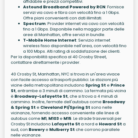
affidabile e prezzi competitivi.
Astound Broadband Powered by RCN
: Fornisce
servizi via cavo e fibra con velocità fino a 1 Gbps.
Offre piani convenienti con dati illimitati.
Spectrum
: Provider internet via cavo con velocità
fino a 1 Gbps. Disponibile nella maggior parte delle
aree di Manhattan, offre servizi in bundle.
T-Mobile Home Internet
: Servizio internet
wireless fisso disponibile nell'area, con velocità fino
a 100 Mbps. Alti rating di soddisfazione dei clienti.
Per la disponibilità specifica al 40 Crosby Street,
contattare direttamente i provider.
40 Crosby St, Manhattan, NYC si trova in un'area vivace
con facile accesso ai trasporti pubblici. Le stazioni più
vicine della metropolitana includono
Spring St
e
Prince
St
, entrambe a 3 minuti di cammino. La fermata più vicina
è
Broadway-Lafayette St
, che si trova a 4 minuti di
cammino. Inoltre, fermate dell'autobus come
Broadway
& Spring St
e
Cleveland Pl/Spring St
sono nelle
vicinanze, fornendo accesso conveniente alle linee di
autobus come
M1
,
M103
e
M15
. Le strade trasversali per
Crosby St includono
Lafayette St
a nord e
Howard St
a
sud, con
Bowery
e
Mulberry St
che corrono parallele
nelle vicinanze.