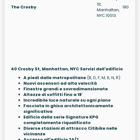
St,
The Crosby
1900
Manhattan,
NYC 10013
40 Crosby St, Manhattan, NYC Servizi dell'edificio
A piedi dalle metropolitane
(B, D, F, M, 6, N, R)
Nuovi ascensori ad alta velocità
Finestre grandi e sovradimensionate
Altezze di soffitti fino a 18′
Incredibile luce naturale su ogni piano
Facciata in ghisa architettonicamente
significativa
Edificio della serie Signature KPG
completamente riqualificato
Diverse stazioni di attracco Citibike nelle
vicinanze
Accesso all'edificio 24/7