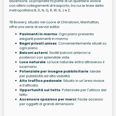
ascensore. La proprietà fa parte di un quartiere vivace
con ottimi collegamenti di trasporto, tra cui le linee della
metropolitana B, D, N, Q, R, W, 6, J e Z.
78 Bowery, situato nel cuore di Chinatown, Manhattan,
offre una serie di servizi edilizi:
Pavimenti in marmo
: Ogni piano presenta
eleganti pavimenti in marmo.
Bagni privati unisex
: Convenientemente situati su
ogni piano.
Balconi esterni
: Goditi balconi anteriori e
posteriori con splendide viste.
Luce naturale
: La luce naturale entra attraverso il
lucernario.
Potenziale per insegne pubblicitarie
: Ideale
per pubblicità ad alta visibilità.
Alto traffico pedonale
: Situato in un'area vivace
e trafficata.
Opportunità sul tetto
: Potenziale per l'utilizzo del
tetto.
Ascensore spazioso per merci
: Facile accesso
per oggetti di grandi dimensioni.