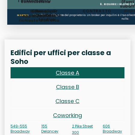
l'allestimento)
commissione
(Fuor
6. RIDURRE I RISCHI (LE
subaffi
dispo
Clausole di
Penali per
CONTRATTO
Ricerca,
occupazione
ripristino
appuntamenti,
Non affidarti all'agente del proprietario. Un broker per inquilini è il tuo alle
IN SINTESI:
tardiva
nulla.
richieste d'offerta
Edifici per uffici per classe a
Soho
Classe A
Classe B
Classe C
Coworking
549-555
155
2 Pike Street
606
Broadway
Delancey
Broadway
300