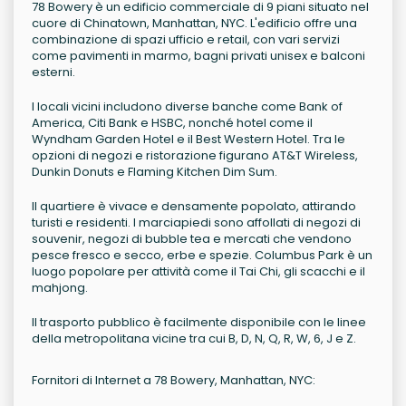
78 Bowery è un edificio commerciale di 9 piani situato nel
cuore di Chinatown, Manhattan, NYC. L'edificio offre una
combinazione di spazi ufficio e retail, con vari servizi
come pavimenti in marmo, bagni privati unisex e balconi
esterni.
I locali vicini includono diverse banche come Bank of
America, Citi Bank e HSBC, nonché hotel come il
Wyndham Garden Hotel e il Best Western Hotel. Tra le
opzioni di negozi e ristorazione figurano AT&T Wireless,
Dunkin Donuts e Flaming Kitchen Dim Sum.
Il quartiere è vivace e densamente popolato, attirando
turisti e residenti. I marciapiedi sono affollati di negozi di
souvenir, negozi di bubble tea e mercati che vendono
pesce fresco e secco, erbe e spezie. Columbus Park è un
luogo popolare per attività come il Tai Chi, gli scacchi e il
mahjong.
Il trasporto pubblico è facilmente disponibile con le linee
della metropolitana vicine tra cui B, D, N, Q, R, W, 6, J e Z.
Fornitori di Internet a 78 Bowery, Manhattan, NYC: