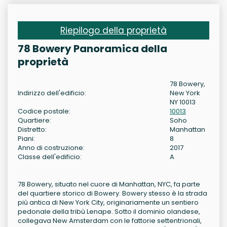
Riepilogo della proprietà
78 Bowery Panoramica della
proprietà
78 Bowery,
Indirizzo dell'edificio:
New York
NY 10013
Codice postale:
10013
Quartiere:
Soho
Distretto:
Manhattan
Piani:
8
Anno di costruzione:
2017
Classe dell'edificio:
A
78 Bowery, situato nel cuore di Manhattan, NYC, fa parte
del quartiere storico di Bowery. Bowery stesso è la strada
più antica di New York City, originariamente un sentiero
pedonale della tribù Lenape. Sotto il dominio olandese,
collegava New Amsterdam con le fattorie settentrionali,