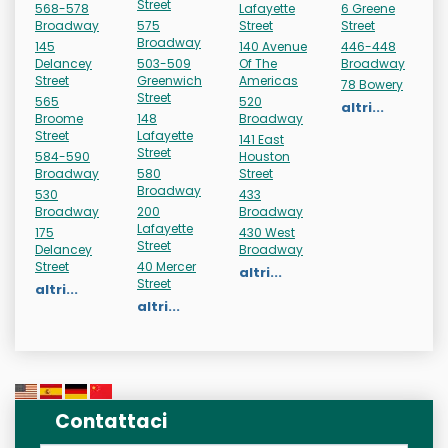
Street
568-578
Lafayette
6 Greene
Broadway
575
Street
Street
Broadway
145
140 Avenue
446-448
Delancey
503-509
Of The
Broadway
Street
Greenwich
Americas
78 Bowery
Street
565
520
altri...
Broome
148
Broadway
Street
Lafayette
141 East
Street
584-590
Houston
Broadway
580
Street
Broadway
530
433
Broadway
200
Broadway
Lafayette
175
430 West
Street
Delancey
Broadway
Street
40 Mercer
altri...
Street
altri...
altri...
Contattaci