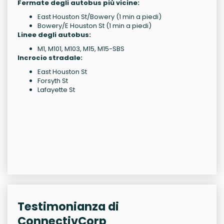
Fermate degli autobus più vicine:
East Houston St/Bowery (1 min a piedi)
Bowery/E Houston St (1 min a piedi)
Linee degli autobus:
M1, M101, M103, M15, M15-SBS
Incrocio stradale:
East Houston St
Forsyth St
Lafayette St
Testimonianza di
ConnectivCorp