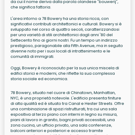
da cui il nome deriva dalla parola olandese "bouwerij",
che significa fattoria.
L'area intorno a 78 Bowery ha una storia ricca, con
significativi contributi architettonici e culturali. Bowery si è
sviluppato nel corso di quattro secoli, caratterizzandosi
per una varietà di stili architettonici dagli anni '80 del
Settecento fino ai giorni nostri. Fu un tempo un indirizzo
prestigioso, paragonabile alla Fifth Avenue, ma in seguito
divenne noto per i suoi locali di intrattenimento e le
comunità di immigrati.
Oggi, Bowery è riconosciuto per la sua unica miscela di
edifici storici e moderni, che riflette la sua complessa
storia sociale ed economica.
78 Bowery, situato nel cuore di Chinatown, Manhattan,
NYC, è una proprietà notevole. L'edificio presenta finiture
di alta qualità ed è situato tra Canal e Hester Streets. Offre
una combinazione di spazi ristrutturati, tra cui una sala
espositiva al terzo piano con interni in legno su misura,
piani di lavoro in granito, bagni privati accessibili, una
zona cucina, un ufficio privato, una sala conferenze,
balconi anteriori e posteriori e accesso tramite