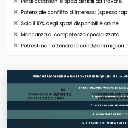
Perdi occasioni e spazi difficili da trovare.
Potenziale conflitto di interessi (spesso rap
Solo il 10% degli spazi disponibili è online.
Mancanza di competenza specializzata.
Potresti non ottenere le condizioni migliori 
PERCHÉ RIVOLGERSI A UN BROKER PER INQUILINI:
Il tuo a
1. LA DISTINZIONE FONDAMENTALE:
IN
Dovere fiduciario:
AGENTE DEL PROP
AGENTE DELL'I
AFFITTO
2. QUASI SEMPRE NON TI
SOLO L'INQUILINO
(Agente incar
(Broker per In
(Canone più basso,
condizioni migliori per l'inquilino)
3. ACCESSO AGLI IMMOBIL
4. NEGOZIARE OLTRE IL 
MESI GRATUITI
CONTRIBUTO LAVORI
Il proprietario
Siti pubblici
BANC
5. RISPARMIO DI TEMPO E GEST
(Fondi per
paga la
(Limitati/non aggiornati)
E RETI