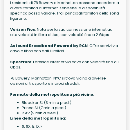
I residenti di 78 Bowery a Manhattan possono accedere a
diversi fornitori di internet, sebbene la disponibilità
specifica possa variare. Tra i principali fornitori della zona
figurano:
Verizon Fios
: Nota per la sua connessione internet ad
alta velocità in fibra ottica, con velocità fino a 2 Gbps.
Astound Broadband Powered by RCN
: Offre servizi via
cavo e fibra con dati illimitati.
Spectrum
: Fornisce internet via cavo con velocità fino a 1
Gbps.
78 Bowery, Manhattan, NYC si trova vicino a diverse
opzioni di trasporto e incroci stradali.
Fermate della metropolitana più vicine:
Bleecker St (3 min a piedi)
Prince St (7 min a piedi)
2 Av (9 min a piedi)
Linee della metropolitana:
6, 6X, B, D, F