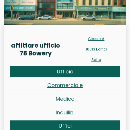
Classe A
affittare ufficio
10013 Edifici
78 Bowery
Soho
Ufficio
Commerciale
Medico
Inquilini
Uffici