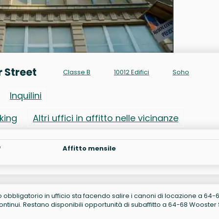
r Street
Classe B
10012 Edifici
Soho
Inquilini
rking
Altri uffici in affitto nelle vicinanze
²
Affitto mensile
no obbligatorio in ufficio sta facendo salire i canoni di locazione a 64-
tinui. Restano disponibili opportunità di subaffitto a 64-68 Wooster 