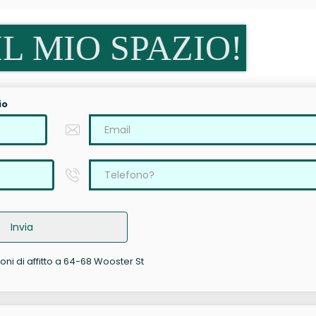
L MIO SPAZIO!
io
Invia
oni di affitto a 64-68 Wooster St