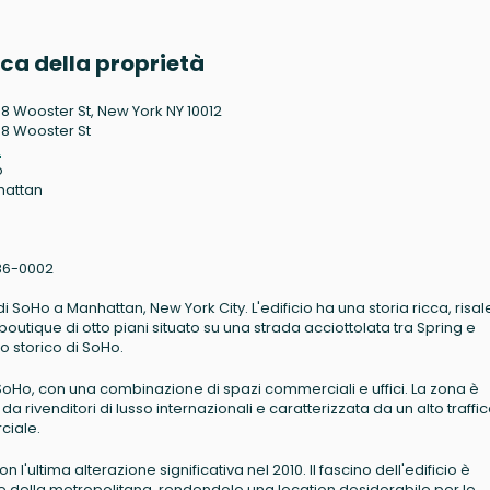
a della proprietà
8 Wooster St, New York NY 10012
8 Wooster St
2
o
hattan
86-0002
i SoHo a Manhattan, New York City. L'edificio ha una storia ricca, risal
i boutique di otto piani situato su una strada acciottolata tra Spring e
 storico di SoHo.
o di SoHo, con una combinazione di spazi commerciali e uffici. La zona è
da rivenditori di lusso internazionali e caratterizzata da un alto traffi
ciale.
n l'ultima alterazione significativa nel 2010. Il fascino dell'edificio è
nee della metropolitana, rendendolo una location desiderabile per le