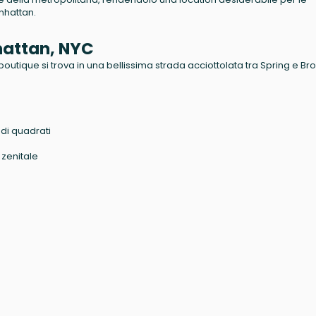
nhattan.
hattan, NYC
i boutique si trova in una bellissima strada acciottolata tra Spring e B
edi quadrati
 zenitale