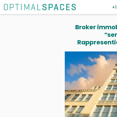
+1
Broker immobi
“se
Rappresentia