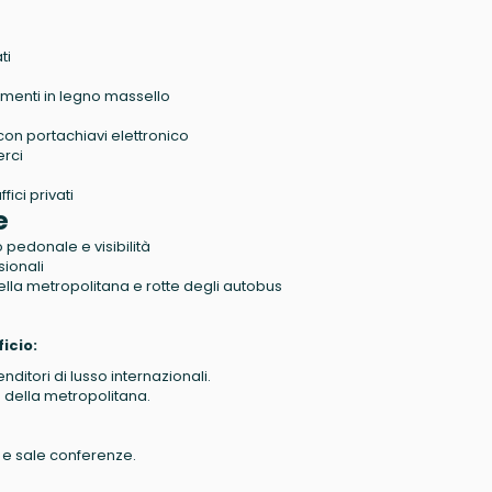
ti
menti in legno massello
on portachiavi elettronico
erci
ici privati
e
o pedonale e visibilità
sionali
della metropolitana e rotte degli autobus
icio:
ditori di lusso internazionali.
e della metropolitana.
ro e sale conferenze.