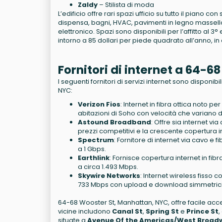
Zaldy
– Stilista di moda
L’edificio offre rari spazi ufficio su tutto il piano c
dispensa, bagni, HVAC, pavimenti in legno massell
elettronico. Spazi sono disponibili per l’affitto al 
intorno a 85 dollari per piede quadrato all’anno, in 
Fornitori di internet a 64-
I seguenti fornitori di servizi internet sono disponib
NYC:
Verizon Fios
: Internet in fibra ottica noto pe
abitazioni di Soho con velocità che variano 
Astound Broadband
: Offre sia internet vi
prezzi competitivi e la crescente copertura i
Spectrum
: Fornitore di internet via cavo e
a 1 Gbps.
Earthlink
: Fornisce copertura internet in fibra
a circa 1.493 Mbps.
Skywire Networks
: Internet wireless fisso c
733 Mbps con upload e download simmetrici
64-68 Wooster St, Manhattan, NYC, offre facile acce
vicine includono
Canal St
,
Spring St
e
Prince St
,
situate a
Avenue Of the Americas/West Broad