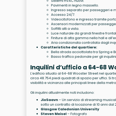
Sistemi HVAC nuovi.
Pavimenti in legno massello.
Ingresso separato per passeggeri e m
Accesso 24/7.
Videocitofono e ingresso tramite porta
Ascensori modernizzati per passegger
Soffitti alti a vista.
Luce naturale da grandi finestre frontali
Finiture di alta gamma nella hall e all’e
Aria condizionata controllata dagli inqui
Caratteristiche del quartiere:
Bella strada acciottolata tra Spring e
Basso traffico pedonale per gli inquilini
Inquilini d’ufficio a 64-68 
L’edificio situato al 64-68 Wooster Street nel quarti
circa 48.754 piedi quadrati di spazio per uffici. Si 
visibilità e vicinanza alle principali linee della metr
Gli inquilini attualmente noti includono:
JioSaavn
– Un servizio di streaming musica
sotto un contratto di locazione di 10 anni dal 
Glasgow Caledonian University
Steven Meisel
– Fotografo