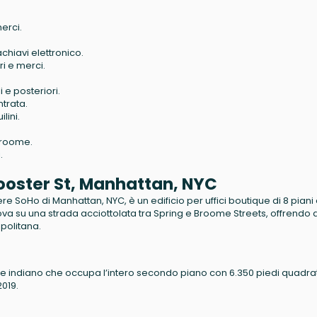
erci.
chiavi elettronico.
i e merci.
 e posteriori.
ntrata.
lini.
 Broome.
.
Wooster St, Manhattan, NYC
ere SoHo di Manhattan, NYC, è un edificio per uffici boutique di 8 piani
trova su una strada acciottolata tra Spring e Broome Streets, offrendo 
opolitana.
le indiano che occupa l’intero secondo piano con 6.350 piedi quadrat
2019.