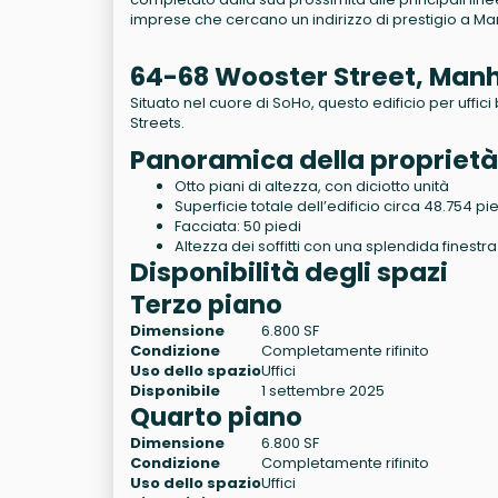
imprese che cercano un indirizzo di prestigio a Ma
64-68 Wooster Street, Man
Situato nel cuore di SoHo, questo edificio per uffic
Streets.
Panoramica della proprietà
Otto piani di altezza, con diciotto unità
Superficie totale dell’edificio circa 48.754 pi
Facciata: 50 piedi
Altezza dei soffitti con una splendida finestra
Disponibilità degli spazi
Terzo piano
Dimensione
6.800 SF
Condizione
Completamente rifinito
Uso dello spazio
Uffici
Disponibile
1 settembre 2025
Quarto piano
Dimensione
6.800 SF
Condizione
Completamente rifinito
Uso dello spazio
Uffici