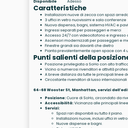
Disponibile
Adesso
Caratteristiche
Installazioni nuove di zecca con spazi arreda
3 uffici in vetro nuovissimi e sala conferenze
Nuova dispensa, bagni, sistema HVAC e pavi
Ingressi separati per passeggeri e merci
Accesso 24/7 con videocitofono e ingresso c
Ascensori modernizzati per passeggeri e m
Finestre grandi sia davanti che dietro
Pianta prevalentemente open space con 4 uff
Punti salienti della posizion
Posizione privilegiata a SoHo con alto traffic
Vicino a numerosi rivenditori e attività profes
A breve distanza da tutte le principali linee 
Circostante rivenditori di lusso internazionali
64-68 Wooster St, Manhattan, servizi dell’edif
Posizione:
Cuore di SoHo, circondato da riven
Accessibilità:
Vicinanza alle principali line
Servizi:
Spazi rari disponibili su tutto il piano.
Installazioni nuove, inclusi uffici in vet
Nuove dispense e bagni.