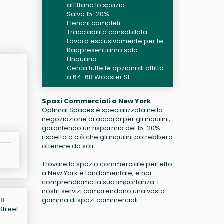
affittano lo spazio
Salva 15-20%
Elenchi completi
Tracciabilità consolidata
Lavora esclusivamente per te
Rappresentiamo solo
l'Inquilino
Cerca tutte le opzioni di affitto
a 64-68 Wooster St
Spazi Commerciali a New York
Optimal Spaces è specializzata nella
negoziazione di accordi per gli inquilini,
garantendo un risparmio del 15-20%
rispetto a ciò che gli inquilini potrebbero
ottenere da soli.
Trovare lo spazio commerciale perfetto
a New York è fondamentale, e noi
comprendiamo la sua importanza. I
nostri servizi comprendono una vasta
gamma di spazi commerciali
68
Street