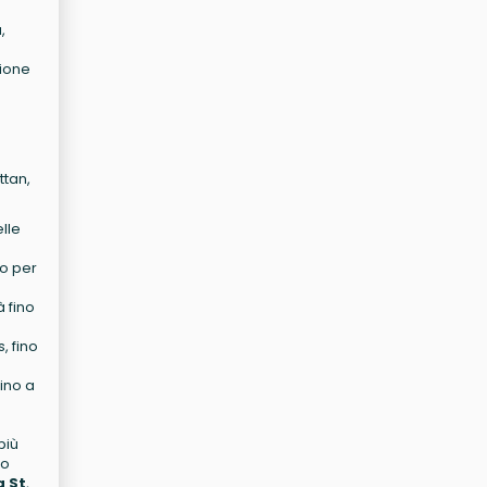
,
zione
ttan,
elle
to per
à fino
, fino
fino a
più
no
g St
,