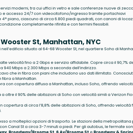
on servizi moderni, tra cui uffici in vetro e sale conferenze nuove di zecca
o e accesso 24/7 con videocitofono/ingresso tramite portachiavi
3° e 4° piano, ciascuno di circa 6.800 piedi quadrati, con canoni di loca
condizione completamente rifinita e con termini flessibili.
68 Wooster St, Manhattan, NYC
ili nell’edificio situato al 64-68 Wooster St, nel quartiere Soho di Manha
r alte velocità fino a 2 Gbps e servizio affidabile. Copre circa il 90,7% d
da 940 Mbps a 2.300 Mbps a seconda dell’indirizzo.
a cavo che in fibra con piani che includono uso dati illimitato. Conosciu
n fibra a Manhattan.
 fibra con copertura diffusa a Manhattan, incluso Soho, offrendo velocit
 a oltre il 90% delle abitazioni di Soho con velocità simili a Verizon Fios
on copertura di circa l’8,8% delle abitazioni di Soho, offrendo velocità 
.
sso a molteplici opzioni di trasporto. Le stazioni della metropolitana 
 con Canal St a circa 3-7 minuti a piedi. Per gli autobus, le fermate so
way
,
Broadway/Broome St
,
6 Av/Broome St
e
Broadway & Sprin