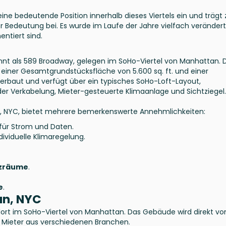
ne bedeutende Position innerhalb dieses Viertels ein und trägt 
 Bedeutung bei. Es wurde im Laufe der Jahre vielfach verändert
ntiert sind.
kannt als 589 Broadway, gelegen im SoHo-Viertel von Manhattan. 
t einer Gesamtgrundstücksfläche von 5.600 sq. ft. und einer
 erbaut und verfügt über ein typisches SoHo-Loft-Layout,
der Verkabelung, Mieter-gesteuerte Klimaanlage und Sichtziegel.
n, NYC, bietet mehrere bemerkenswerte Annehmlichkeiten:
für Strom und Daten.
dividuelle Klimaregelung.
nzräume
.
e
.
an, NYC
andort im SoHo-Viertel von Manhattan. Das Gebäude wird direkt v
 Mieter aus verschiedenen Branchen.