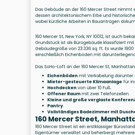
Das Gebäude an der 160 Mercer Street nimmt ei
dessen architektonischem Erbe und historischer
wobei kürzliche Arbeiten in Bauanträgen dokume
160 Mercer St, New York, NY 10012, ist auch be
Grundstück ist als Bürogebäude klassifiziert mi
Gebäudegröße von 23.336 sq. ft. Es wurde 1900
einschließlich Eichenböden mit darunterliegen
Das SoHo-Loft an der 160 Mercer St, Manhatta
Eichenböden
mit Verkabelung darunter 
Mieter-gesteuerte Klimaanlage
für in
Hochdecken
von über 10 Fuß.
Offener Raum
mit zwei Telefonzellen.
Kleine und große verglaste Konfere
Pantry
.
Vollständiges Badezimmer mit Dusch
160 Mercer Street, Manhatt
160 Mercer Street ist ein erstklassiger Bürost
Eigentümer verwaltet und beherbergt mehrere