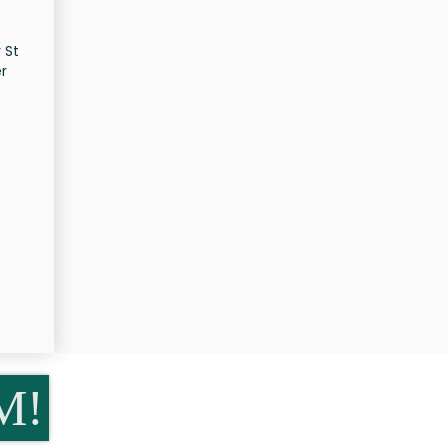
 St
r
M!