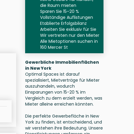
die Raum mieten
Sparen Sie 15–20 %
Vollständige Auflistungen
Etablierte Erfolgsbilanz
Arbeiten Sie exklusiv für Sie
Wir vertreten nur den Mieter
Alle Mietoptionen suchen in
160 Mercer St
Gewerbliche Immobilienflächen
in New York
Optimal Spaces ist darauf
spezialisiert, Mietverträge für Mieter
auszuhandeln, wodurch
Einsparungen von 15-20 % im
Vergleich zu dem erzielt werden, was
Mieter alleine erreichen könnten.
Die perfekte Gewerbefläche in New
York zu finden, ist entscheidend, und
wir verstehen ihre Bedeutung. Unsere