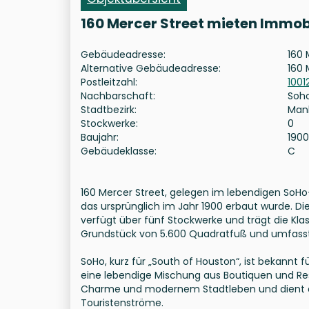
160 Mercer Street mieten Immob
Gebäudeadresse:
160 
Alternative Gebäudeadresse:
160 
Postleitzahl:
1001
Nachbarschaft:
Soh
Stadtbezirk:
Man
Stockwerke:
0
Baujahr:
1900
Gebäudeklasse:
C
160 Mercer Street, gelegen im lebendigen SoHo-
das ursprünglich im Jahr 1900 erbaut wurde. Die
verfügt über fünf Stockwerke und trägt die Kla
Grundstück von 5.600 Quadratfuß und umfasst
SoHo, kurz für „South of Houston“, ist bekannt
eine lebendige Mischung aus Boutiquen und Res
Charme und modernem Stadtleben und dient al
Touristenströme.