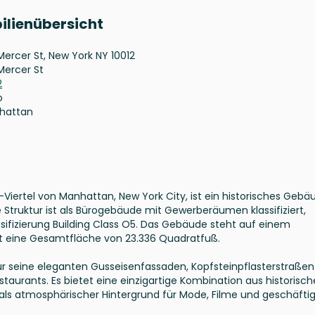
ilienübersicht
Mercer St, New York NY 10012
Mercer St
2
o
hattan
Viertel von Manhattan, New York City, ist ein historisches Gebä
 Struktur ist als Bürogebäude mit Gewerberäumen klassifiziert,
ssifizierung Building Class O5. Das Gebäude steht auf einem
 eine Gesamtfläche von 23.336 Quadratfuß.
 für seine eleganten Gusseisenfassaden, Kopfsteinpflasterstraße
taurants. Es bietet eine einzigartige Kombination aus historisc
s atmosphärischer Hintergrund für Mode, Filme und geschäfti