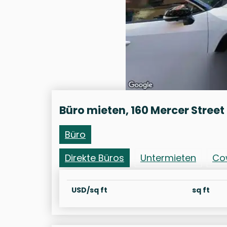
Büro mieten, 160 Mercer Street
Büro
Direkte Büros
Untermieten
Co
USD/sq ft
sq ft