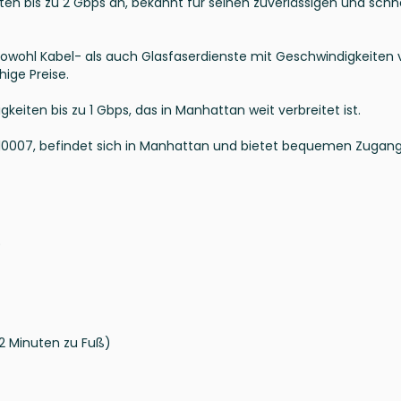
ten bis zu 2 Gbps an, bekannt für seinen zuverlässigen und schn
 sowohl Kabel- als auch Glasfaserdienste mit Geschwindigkeiten
hige Preise.
keiten bis zu 1 Gbps, das in Manhattan weit verbreitet ist.
10007, befindet sich in Manhattan und bietet bequemen Zugang
)
2 Minuten zu Fuß)