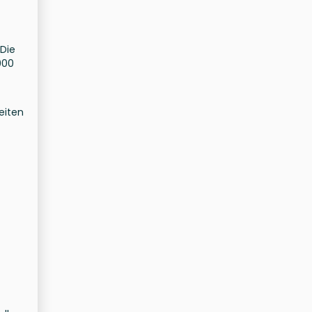
 Die
000
eiten