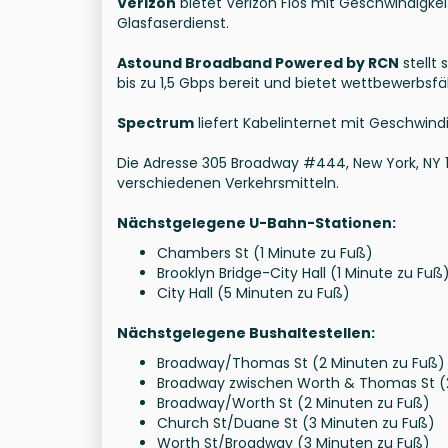
Verizon
bietet Verizon Fios mit Geschwindigkei
Glasfaserdienst.
Astound Broadband Powered by RCN
stellt
bis zu 1,5 Gbps bereit und bietet wettbewerbsfä
Spectrum
liefert Kabelinternet mit Geschwindig
Die Adresse 305 Broadway #444, New York, NY 
verschiedenen Verkehrsmitteln.
Nächstgelegene U-Bahn-Stationen:
Chambers St (1 Minute zu Fuß)
Brooklyn Bridge-City Hall (1 Minute zu Fuß
City Hall (5 Minuten zu Fuß)
Nächstgelegene Bushaltestellen:
Broadway/Thomas St (2 Minuten zu Fuß)
Broadway zwischen Worth & Thomas St (
Broadway/Worth St (2 Minuten zu Fuß)
Church St/Duane St (3 Minuten zu Fuß)
Worth St/Broadway (3 Minuten zu Fuß)