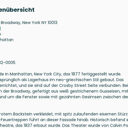
enübersicht
Broadway, New York NY 10013
3
o
hattan
32-0005
 in Manhattan, New York City, das 1877 fertiggestellt wurde.
sprünglich als Lagerhaus im neo-griechischen Stil gebaut. Das
richtet, und sie sind auf der Crosby Street Seite verbunden. Be
 der Broadway, gefertigt aus weiß gestrichenem Gusseisen, mi
rund um die Fenster sowie mit gezahnten Gesimsen zwischen de
 rotem Backstein verkleidet, mit spitz zulaufenden eisernen Stür
-Feuertreppen führt an dieser Fassade hinab. Historisch befand 
heatre, das 1837 erbaut wurde. Das Theater wurde von Calvin Po