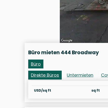
Büro mieten 444 Broadway
Büro
Direkte Büros
Untermieten
Co
USD/sq ft
sq ft