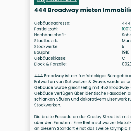
444 Broadway mieten Immobili
Gebäudeadresse:
444 
Postleitzahl:
1001
Nachbarschaft:
Soh
Stadtbezirk:
Man
Stockwerke:
5
Baujahr:
1910
Gebäudeklasse:
C
Block & Parzelle:
002
444 Broadway ist ein fünfstöckiges Bürogebäude
Entworfen von Schweitzer & Grave, wurde es ur
Gebäude wurde gleichzeitig mit 452 Broadway er
Gebäude verfügen über identische Fassaden an
schlanken Säulen und dekorativem Eisenwerk 
Stockwerken.
Die breite Fassade an der Crosby Street ist mit
über den Fenstern. Eine Reihe schwarzer Metall
an diesem Standort einst das zweite Olympic T