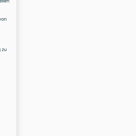
ellen
 von
 zu