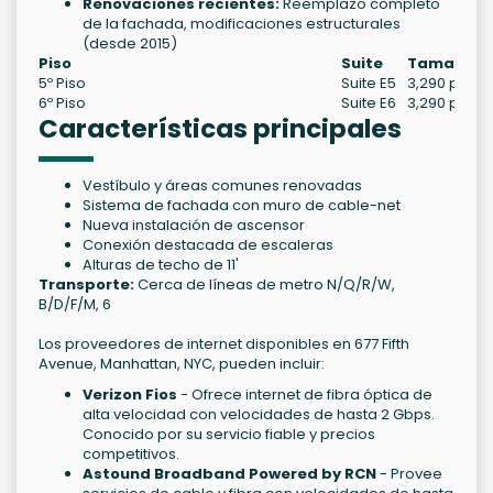
Renovaciones recientes:
Reemplazo completo
de la fachada, modificaciones estructurales
(desde 2015)
Piso
Suite
Tamaño
5º Piso
Suite E5
3,290 pies
6º Piso
Suite E6
3,290 pies
Características principales
Vestíbulo y áreas comunes renovadas
Sistema de fachada con muro de cable-net
Nueva instalación de ascensor
Conexión destacada de escaleras
Alturas de techo de 11'
Transporte:
Cerca de líneas de metro N/Q/R/W,
B/D/F/M, 6
Los proveedores de internet disponibles en 677 Fifth
Avenue, Manhattan, NYC, pueden incluir:
Verizon Fios
- Ofrece internet de fibra óptica de
alta velocidad con velocidades de hasta 2 Gbps.
Conocido por su servicio fiable y precios
competitivos.
Astound Broadband Powered by RCN
- Provee