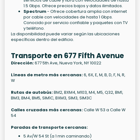
servicios de cable y fibra con velocidades de hasta
1.5 Gbps. Ofrece precios bajos y datos ilimitados.
Spectrum
- Ofrece cobertura amplia con internet
por cable con velocidades de hasta 1 Gbps.
Conocido por servicio confiable y paquetes con TV
y teléfono.
La disponibilidad puede variar según las ubicaciones
específicas dentro del edificio.
Transporte en 677 Fifth Avenue
Dirección:
677 5th Ave, Nueva York, NY 10022
Líneas de metro más cercanas:
6, 6X, E, M, B, D, F, N, R,
W
Rutas de autobús:
BM2, BXM4, M103, M4, M5, Q32, BM1,
BM3, BM4, BM5, SIM1C, BXM3, SIM3, SIM3C
Calles cruzadas más cercanas:
Calle W 53 a Calle W
54
Paradas de transporte cercanas:
5 Av/W 54 St (a 1 min caminando)