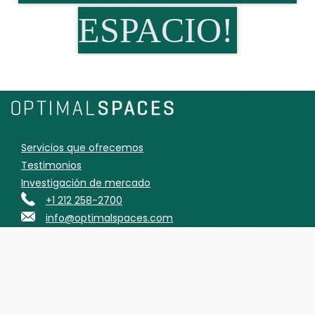
ESPACIO!
Servicios que ofrecemos
Testimonios
Investigación de mercado
+1 212 258-2700
info@optimalspaces.com