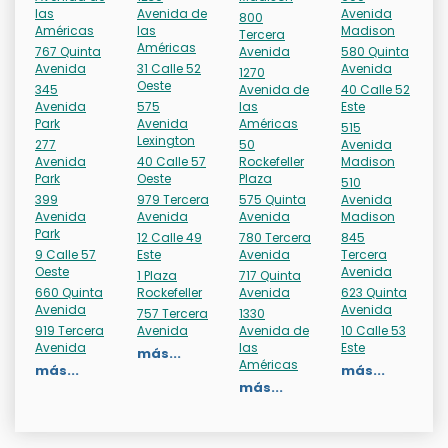
las
Avenida de
Avenida
800
Américas
las
Madison
Tercera
Américas
767 Quinta
Avenida
580 Quinta
Avenida
31 Calle 52
Avenida
1270
Oeste
345
Avenida de
40 Calle 52
Avenida
575
las
Este
Park
Avenida
Américas
515
Lexington
277
50
Avenida
Avenida
40 Calle 57
Rockefeller
Madison
Park
Oeste
Plaza
510
399
979 Tercera
575 Quinta
Avenida
Avenida
Avenida
Avenida
Madison
Park
12 Calle 49
780 Tercera
845
9 Calle 57
Este
Avenida
Tercera
Oeste
Avenida
1 Plaza
717 Quinta
660 Quinta
Rockefeller
Avenida
623 Quinta
Avenida
Avenida
757 Tercera
1330
919 Tercera
Avenida
Avenida de
10 Calle 53
Avenida
las
Este
más...
Américas
más...
más...
más...