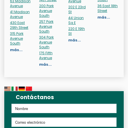
63 Madison
Avenue
Avenue
200 Park
36 East 18th
202 E 23rd
Avenue
Street
41 Madison
St
South
Avenue
más...
44 Union
257 Park
430 East
Sq E
Avenue
29th Street
220 E 19th
South
315 Park
St
304 Park
Avenue
más...
Avenue
South
South
más...
175 Fifth
Avenue
más...
Contáctanos