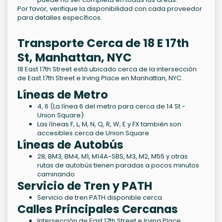
Por favor, verifique la disponibilidad con cada proveedor
para detalles específicos.
Transporte Cerca de 18 E 17th
St, Manhattan, NYC
18 East 17th Street está ubicado cerca de la intersección
de East 17th Street e Irving Place en Manhattan, NYC.
Líneas de Metro
4, 6 (La línea 6 del metro para cerca de 14 St -
Union Square)
Las líneas F, L, M, N, Q, R, W, E y FX también son
accesibles cerca de Union Square
Líneas de Autobús
28, BM3, BM4, M1, M14A-SBS, M3, M2, M55 y otras
rutas de autobús tienen paradas a pocos minutos
caminando
Servicio de Tren y PATH
Servicio de tren PATH disponible cerca
Calles Principales Cercanas
Intersección de East 17th Street e Irving Place