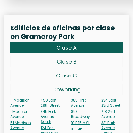
Edificios de oficinas por clase
en Gramercy Park
Clase A
Clase B
Clase C
Coworking
11 Madison
450 East
385 First
234 East
Avenue
29th Street
Avenue
23rd Street
1 Madison
345 Park
853
218 2nd
Avenue
Avenue
Broadway
Avenue
South
51 Madison
10 E 15th St
331 Park
Avenue
124 East
Avenue
161 5th
14th Street
South