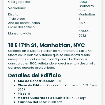
Código postal:
10003
Gramercy
Vecindario:
Park
Distrito:
Manhattan
# de pisos:
8
Año de construcción:
1897
Clase del edificio:
B
00844-
Manzana y lote:
0032
18 E 17th St, Manhattan, NYC
Ubicado en el Distrito Flatiron de Manhattan, 18 East 17th
Street es un edificio histórico que se encuentra a solo
unas pocas cuadras de Union Square. El edificio fue
construido en 1900, reflejando el crecimiento y desarrollo
del área durante ese período.
Detalles del Edificio
Año de Construcción:
1900
Clase de Edificio:
Oficina con Comercial 7-19 Pisos
(O6)
Pisos:
8
Metros Cuadrados del Edificio:
17,004 sqft
Tamaño del Lote:
2,300 sqft