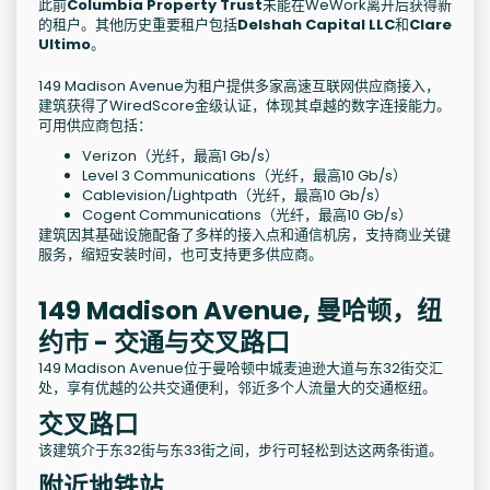
此前
Columbia Property Trust
未能在WeWork离开后获得新
的租户。其他历史重要租户包括
Delshah Capital LLC
和
Clare
Ultimo
。
149 Madison Avenue为租户提供多家高速互联网供应商接入，
建筑获得了WiredScore金级认证，体现其卓越的数字连接能力。
可用供应商包括：
Verizon（光纤，最高1 Gb/s）
Level 3 Communications（光纤，最高10 Gb/s）
Cablevision/Lightpath（光纤，最高10 Gb/s）
Cogent Communications（光纤，最高10 Gb/s）
建筑因其基础设施配备了多样的接入点和通信机房，支持商业关键
服务，缩短安装时间，也可支持更多供应商。
149 Madison Avenue, 曼哈顿，纽
约市 - 交通与交叉路口
149 Madison Avenue位于曼哈顿中城麦迪逊大道与东32街交汇
处，享有优越的公共交通便利，邻近多个人流量大的交通枢纽。
交叉路口
该建筑介于东32街与东33街之间，步行可轻松到达这两条街道。
附近地铁站