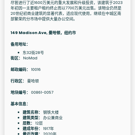
尽管进行了近1600万美元的重大发展和升级投资，该建筑于2023
年初因一主要租户租约终止而以7700万美元出售。该物业仍然是
20世纪初商业建筑的显著代表，适应现代使用，继续在中城区南
部繁荣的分市场中提供大量办公空间。
149 Madison Ave, 曼哈顿，纽约市
备用地址：
东32街28号
街区：
NoMad
邮政编码：
10016
行政区：
曼哈顿
地块编号：
00861-0057
基本信息：
建筑名称：
钢铁大楼
建筑类型：
办公兼商业
层数：
12层
建成年份：
1917年
最近改建：
2020年