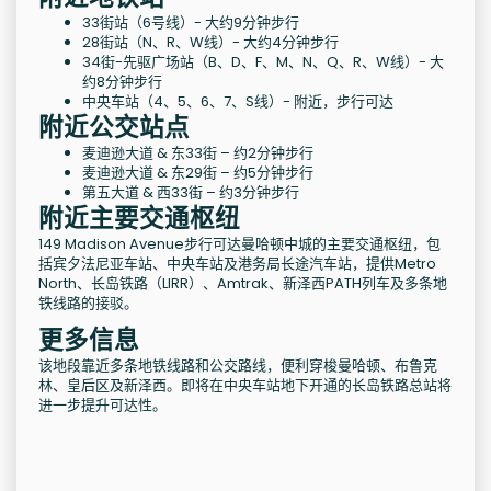
33街站（6号线）- 大约9分钟步行
28街站（N、R、W线）- 大约4分钟步行
34街-先驱广场站（B、D、F、M、N、Q、R、W线）- 大
约8分钟步行
中央车站（4、5、6、7、S线）- 附近，步行可达
附近公交站点
麦迪逊大道 & 东33街 – 约2分钟步行
麦迪逊大道 & 东29街 – 约5分钟步行
第五大道 & 西33街 – 约3分钟步行
附近主要交通枢纽
149 Madison Avenue步行可达曼哈顿中城的主要交通枢纽，包
括宾夕法尼亚车站、中央车站及港务局长途汽车站，提供Metro
North、长岛铁路（LIRR）、Amtrak、新泽西PATH列车及多条地
铁线路的接驳。
更多信息
该地段靠近多条地铁线路和公交路线，便利穿梭曼哈顿、布鲁克
林、皇后区及新泽西。即将在中央车站地下开通的长岛铁路总站将
进一步提升可达性。