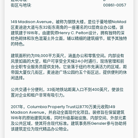
街区与地块:
00861-0057
149 Madison Avenue，被称为钢铁大楼，是位于曼哈顿NoMad
区麦迪逊大道与东32街东南角的一座著名的12层商业办公楼。该
建筑建于1916年，由建筑师Henry C. Pelton设计，拥有独特的深
棕色砌体和灰色混凝土外立面，辅以精细的建筑细节，赋予其独特
的特色。
建筑面积约为119,000平方英尺，涵盖办公和零售空间。内部设有
风景如画的大堂，租户可享受全天候24小时通行，现场管理和前
台全职专业服务员提供支持。它坐落于纽约市充满活力的区域，距
帝国大厦仅几街区，麦迪逊广场公园约五个街区远，提供便利的休
闲选择。
公共交通十分便利，33街地铁站距离入口不到400英尺，使该位
置对企业和租户非常有吸引力。
2017年，Columbia Property Trust以8770万美元收购149
Madison Avenue，并启动全面现代化项目。装修旨在保留建筑
1916年的原始建筑风格，同时升级基础设施、内部空间、外部元素
及公共区域，使其符合现代标准。建筑事务所Gensler参与协助将
该建筑定位为现代精品办公物业。