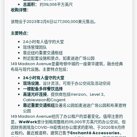
总面积：
约119,006平方英尺
收购详情：
该物业于2023年2月6日以77,000,000美元售出。
主要特点：
24小时有人值守的大堂
现场管理团队
靠近纽约重要交通枢纽
附近配套设施和景点，如麦迪逊广场公园
149 Madison Avenue是曼哈顿中城的一座豪华建筑，融合经典
布局与现代设施。主要特点包括：
24小时有人值守的大堂
现场设施
，设计灵活，可用于办公空间及活动空间
一楼配备多样餐饮选择
高速光纤连接
，提供商包括Verizon、Level 3、
Cablevision和Cogent
靠近重要交通枢纽
及著名公园如麦迪逊广场公园和布莱恩特
公园
149 Madison Avenue经历了办公租户的显著变化。值得注意的
是，
WeWork
曾计划租用整栋约115,000平方英尺的办公空间，但
因财务困境及COVID-19疫情对办公需求的影响，于2020年6月终
止租约。最近报道称，建筑已售予
Enchanté Accessories
，