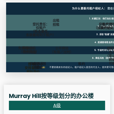
为什么要委托租户经纪人：
您在
1. 关键区别：他们站在
出租
受托责任：
房东代理
租户代
招租
2. 几乎总是免费
仅租户
（挂牌经纪人
（租户经纪
（租金最低，
条款最有利于租户）
3. 获取“隐藏”房
4. 超越基础租金的
免租期
装修补贴
房东
公开网站
经纪
5. 节省时间与流程
（装修资金）
支付佣金
（有限／过时）
与
（非
6. 降低风险（那些“陷
转
可
恢复原状
逾期占用
租约
搜寻、
条款
罚金
安排看房、
不要依赖房东的经纪人。租户经纪人是您的代言人，提供更可靠
总结：
招标询价
Murray Hill按等级划分的办公楼
A级