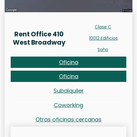
Clase C
Rent Office 410
10012 Edificios
West Broadway
Soho
Oficina
Oficina
Subalquiler
Coworking
Otras oficinas cercanas