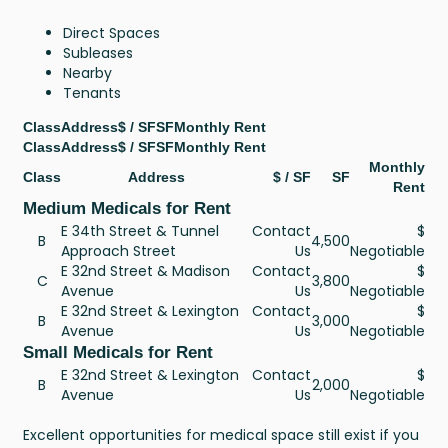
Direct Spaces
Subleases
Nearby
Tenants
Class
Address
$ / SF
SF
Monthly Rent
Class
Address
$ / SF
SF
Monthly Rent
Monthly
Class
Address
$ / SF
SF
Rent
Medium Medicals for Rent
E 34th Street & Tunnel
Contact
$
B
4,500
Approach Street
Us
Negotiable
E 32nd Street & Madison
Contact
$
C
3,800
Avenue
Us
Negotiable
E 32nd Street & Lexington
Contact
$
B
3,000
Avenue
Us
Negotiable
Small Medicals for Rent
E 32nd Street & Lexington
Contact
$
B
2,000
Avenue
Us
Negotiable
Excellent opportunities for medical space still exist if you