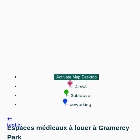
Activate Map Desktop
Direct
Sublease
coworking
+
-
Leaflet
Espaces médicaux à louer à Gramercy
Park