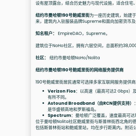
设有屋顶露台，结合历史魅力与现代设施，适合住宅
纽约市曼哈顿190号鲍威里街
为一座历史建筑，始建于
来，建筑内入驻服装品牌Supreme和面向加密货币
知名租户：
EmpireDAO，Supreme。
建筑位于NoHo社区，拥有六层空间，总面积约38,0
社区：
纽约市曼哈顿NoHo/Nolita
纽约市曼哈顿190号鲍威里街的网络服务提供商
190号鲍威里街居民通常可选择多家互联网服务提供
Verizon Fios
：以高速（最高可达2 Gbp
有所不同。
Astound Broadband（由RCN提供支持）
是华盛顿高地和罗斯福岛。
Spectrum
：曼哈顿广泛覆盖，速度最高可达1
位于曼哈顿Nolita社区鲍威里街与斯普林街西北角
包括斯普林街站和鲍威里站，均在步行距离内。附近