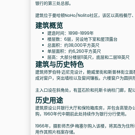
银行的第三处总部。
建筑位于曼哈顿NoHo/Nolita社区，该区以高档
建筑概览
建造时间：1898-1899年
楼层数：6层，另设地下室和屋顶露台
总面积：约38,000平方英尺
单层面积：约6,260平方英尺
层高：大部分楼层11英尺，底层和二层18英尺
建筑与历史特色
建筑师罗伯特·迈尼克设计，鲍威里街和斯普林街立
成对窗户，突出墙柱以及窗间镶板。六楼窗户为圆拱
主入口设在斜角处，有蓝石阶和托斯卡纳柱门廊，配
历史用途
建筑原设公共银行大厅和保险箱库房，并包含高管办公
购，1960年代中期前此处持续作为银行分行使用。
1966年，摄影师杰伊·梅塞尔购入该楼，将其改为
用作其照片档案存储。