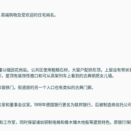
餐厅、高端购物及受欢迎的住宅闻名。
面覆以缅因花岗岩。公共区使用粗糙石材，大窗户配拱形顶。上层设有带状
形，屋顶有装饰性檐口和可从高架列车上看到的古典铜质女儿墙。
以锻铁门。街道层的另一个入口也有类似的古典门廊。
室和董事会议室。1918年德国银行更名为联邦银行，后被制造商信托公
住所和工作室，同时保留诸如铜制电梯和橡木镶木地板等建筑特色。原银行保