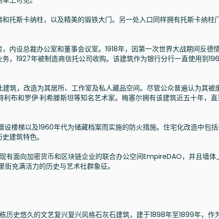
列车上可见。
梯和托斯卡纳柱，以及精美的锻铁大门。另一处入口同样拥有托斯卡纳柱
，内设总裁办公室和董事会议室。1918年，因第一次世界大战期间反德
，1927年被制造商信托公司收购。该建筑作为银行分行一直使用到196
元购入此建筑，改造为其居所、工作室及私人藏品空间。尽管公众普遍认为其被
特利布和罗伊·利希滕斯坦等知名艺术家。梅塞尔拥有该建筑近五十年，直
4年增设楼梯以及1960年代为储藏档案而实施的防火措施。住宅化改造中包
历史建筑特色。
现有面向加密货币和区块链企业的联合办公空间EmpireDAO，并且墙体
威里街充满活力的历史与艺术社群象征。
栋历史悠久的文艺复兴复兴风格石灰石建筑，建于1898年至1899年，作