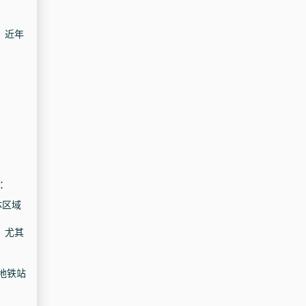
。近年
：
体区域
，尤其
地铁站