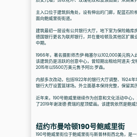
质女儿墙，饰以花环、玫瑰花纹和波浪图案，从高架
主入口位于建筑斜角处，设有伸出的门廊，配蓝石阶
面向鲍威里街街道。
建筑最初一层设有公共银行大厅，地下室为保险箱库房
德国银行更名为联邦银行，并在曼哈顿及其他区扩展业务
中期。
1966年，著名摄影师杰伊·梅塞尔以102,000美
该建筑仍是活跃的创意中心，曾短期出租给阿道夫·戈
2015年以5500万美元售予阿比·罗森。
内部多次改动，包括1922年的银行大厅调整、192
银行大厅设置篮球场。外立面基本保持完整，保留其
近年来，190号鲍威里继续作为创意和文化活动中心，
了2019年谢泼德·费瑞的屋顶壁画。该建筑依然是鲍
纽约市曼哈顿190号鲍威里街
190号鲍威里街位于鲍威里街与斯普林街西北角，是一