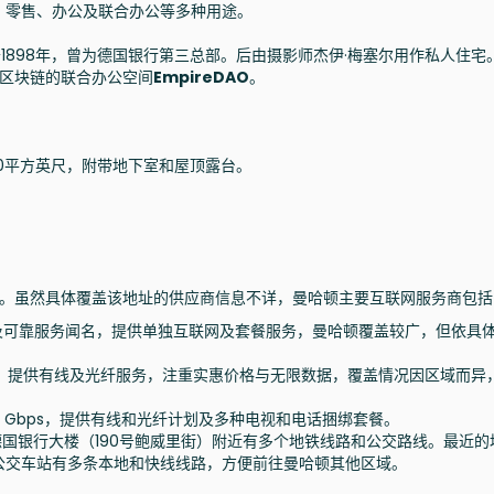
、零售、办公及联合办公等多种用途。
1898年，曾为德国银行第三总部。后由摄影师杰伊·梅塞尔用作私人住宅
及区块链的联合办公空间
EmpireDAO
。
00平方英尺，附带地下室和屋顶露台。
商。虽然具体覆盖该地址的供应商信息不详，曼哈顿主要互联网服务商包括
s）及可靠服务闻名，提供单独互联网及套餐服务，曼哈顿覆盖较广，但依具
：提供有线及光纤服务，注重实惠价格与无限数据，覆盖情况因区域而异
 Gbps，提供有线和光纤计划及多种电视和电话捆绑套餐。
的德国银行大楼（190号鲍威里街）附近有多个地铁线路和公交路线。最近的
公交车站有多条本地和快线线路，方便前往曼哈顿其他区域。