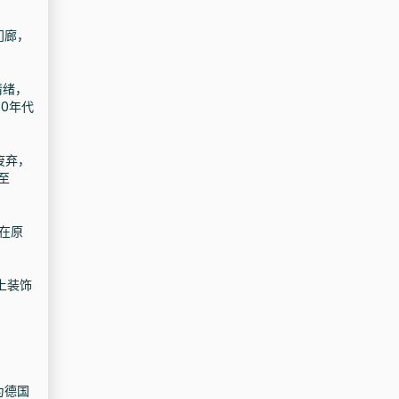
门廊，
情绪，
0年代
废弃，
至
括在原
上装饰
为德国