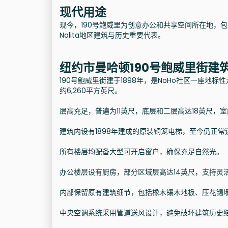
现代用途
现今，190号鲍威里为创意办公和共享空间所在地，
Nolita地区建筑与历史重要代表。
纽约市曼哈顿190号鲍威里街建
190号鲍威里街建于1898年，是NoHo社区一座地
约6,260平方英尺。
层高充足，普遍为11英尺，底层和二层高达18英尺，
建筑内设有1898年建成的原装铜笼电梯，至今仍正
所有楼层均配备大型可开启窗户，确保充足自然光。
办公楼层设有厨房，部分区域层高达14英尺，支持灵
内部保留原有建筑细节，包括橡木镶木地板、压花锡
中央空调系统采用管道送风设计，避免破坏建筑历史