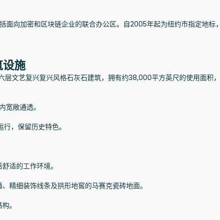
包括面向加密和区块链企业的联合办公区。自2005年起为纽约市指定地标
筑设施
标性六层文艺复兴复兴风格石灰石建筑，拥有约38,000平方英尺的使用面积
室内宽敞通透。
常运行，保留历史特色。
活舒适的工作环境。
墙、精细装饰线条及拱形地窖的马赛克瓷砖地面。
结构。