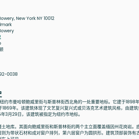
Bowery, New York NY 10012
dmark
Bowery
2
o
顿
92-0038
史
于纽约市曼哈顿鲍威里街与斯普林街西北角的一处重要地标。它建于1898
于1869年。该建筑体现了文艺复兴复兴式或贝洛克艺术建筑风格，由建筑
5年3月29日，该建筑被指定为纽约市地标。
凝土地库。其面向鲍威里街和斯普林街的两个主立面覆盖缅因州花岗岩。
层则为带状石材和成对窗户排列，第六层窗户为圆拱形。建筑顶部装饰有