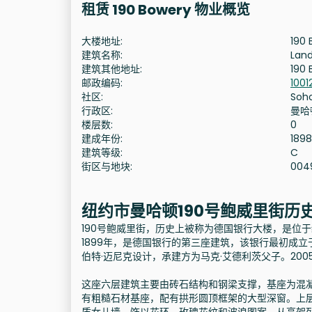
租赁 190 Bowery 物业概览
大楼地址:
190 
建筑名称:
Lan
建筑其他地址:
190 
邮政编码:
1001
社区:
Soh
行政区:
曼哈
楼层数:
0
建成年份:
1898
建筑等级:
C
街区与地块:
004
纽约市曼哈顿190号鲍威里街历
190号鲍威里街，历史上被称为德国银行大楼，是位
1899年，是德国银行的第三座建筑，该银行最初成立
伯特·迈尼克设计，承建方为马克·艾德利茨父子。200
这座六层建筑主要由砖石结构和钢梁支撑，基座为混
有粗糙石材基座，配有拱形圆顶框架的大型深窗。上