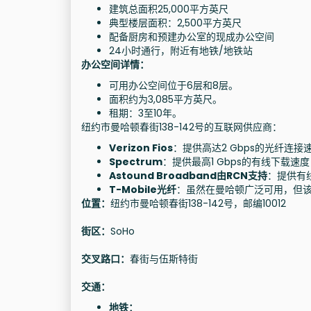
建筑总面积25,000平方英尺
典型楼层面积：2,500平方英尺
配备厨房和预建办公室的现成办公空间
24小时通行，附近有地铁/地铁站
办公空间详情：
可用办公空间位于6层和8层。
面积约为3,085平方英尺。
租期：3至10年。
纽约市曼哈顿春街138-142号的互联网供应商：
Verizon Fios
：提供高达2 Gbps的光纤
Spectrum
：提供最高1 Gbps的有线下载
Astound Broadband由RCN支持
：提供有线
T-Mobile光纤
：虽然在曼哈顿广泛可用，但
位置：
纽约市曼哈顿春街138-142号，邮编10012
街区：
SoHo
交叉路口：
春街与伍斯特街
交通：
地铁：