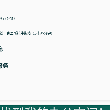
步行7分钟）
-33街线，克里斯托弗街站（步行15分钟）
施
络服务