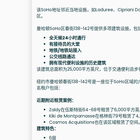
该SoHo地址邻近当地设施，如Laduree、Cipriani Dow
区。
曼哈顿SoHo区春街138-142号提供多项建筑设施，包
全天候24小时通行
有接待员的大堂
地铁/地铁站接入
公交线路通达
拥有现代便利设施的历史建筑
该建筑总面积为25,000平方英尺，位于交通便利且
纽约市曼哈顿春街138-142号是一座位于SoHo区域
名租户包括：
近期附近租赁案例：
Zaldy在伍斯特街64-68号租赁了6,000平方
Kiki de Montparnasse在格林街79号租赁了
Cosmos Acquisitions也在该区域租赁了空间
建筑特色：
6层