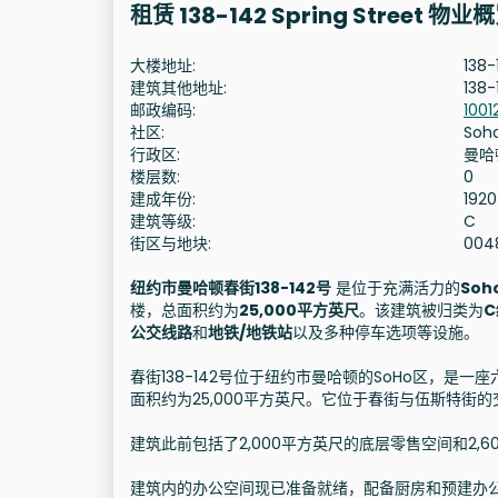
租赁 138-142 Spring Street 物业
大楼地址:
138-
建筑其他地址:
138-
邮政编码:
1001
社区:
Soh
行政区:
曼哈
楼层数:
0
建成年份:
1920
建筑等级:
C
街区与地块:
004
纽约市曼哈顿春街138-142号
是位于充满活力的
Soh
楼，总面积约为
25,000平方英尺
。该建筑被归类为
公交线路
和
地铁/地铁站
以及多种停车选项等设施。
春街138-142号位于纽约市曼哈顿的SoHo区，是一
面积约为25,000平方英尺。它位于春街与伍斯特街
建筑此前包括了2,000平方英尺的底层零售空间和2,
建筑内的办公空间现已准备就绪，配备厨房和预建办公室