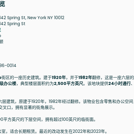
概览
142 Spring St, New York NY 10012
142 Spring St
2
o
顿
86-0014
o
街区的一座历史建筑。建于
1920年
，并于
1982年
翻修，这是一座六层的
C级办公楼
，典型楼层面积约为
2,500平方英尺
。该地块提供
24小时通行
座六层建筑，原建于1920年，1982年经过翻修。该物业包含零售和办公空
的交叉口，拥有显著的街角展示。
600平方英尺的下层空间，拥有超过100英尺的临街面。
，适合长期租赁。最近的改动发生在2022年和2023年。