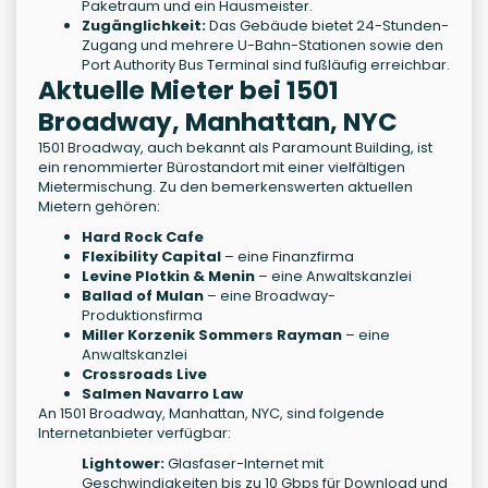
Paketraum und ein Hausmeister.
Zugänglichkeit:
Das Gebäude bietet 24-Stunden-
Zugang und mehrere U-Bahn-Stationen sowie den
Port Authority Bus Terminal sind fußläufig erreichbar.
Aktuelle Mieter bei 1501
Broadway, Manhattan, NYC
1501 Broadway, auch bekannt als Paramount Building, ist
ein renommierter Bürostandort mit einer vielfältigen
Mietermischung. Zu den bemerkenswerten aktuellen
Mietern gehören:
Hard Rock Cafe
Flexibility Capital
– eine Finanzfirma
Levine Plotkin & Menin
– eine Anwaltskanzlei
Ballad of Mulan
– eine Broadway-
Produktionsfirma
Miller Korzenik Sommers Rayman
– eine
Anwaltskanzlei
Crossroads Live
Salmen Navarro Law
An 1501 Broadway, Manhattan, NYC, sind folgende
Internetanbieter verfügbar:
Lightower:
Glasfaser-Internet mit
Geschwindigkeiten bis zu 10 Gbps für Download und