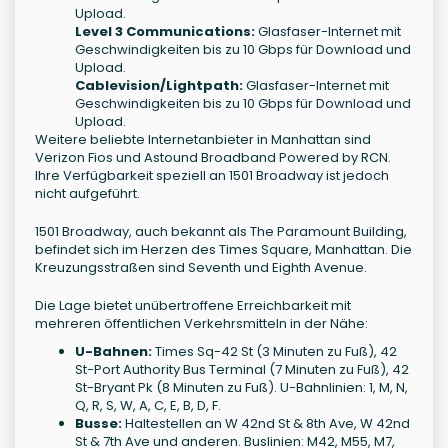
Upload.
Level 3 Communications:
Glasfaser-Internet mit
Geschwindigkeiten bis zu 10 Gbps für Download und
Upload.
Cablevision/Lightpath:
Glasfaser-Internet mit
Geschwindigkeiten bis zu 10 Gbps für Download und
Upload.
Weitere beliebte Internetanbieter in Manhattan sind
Verizon Fios und Astound Broadband Powered by RCN.
Ihre Verfügbarkeit speziell an 1501 Broadway ist jedoch
nicht aufgeführt.
1501 Broadway, auch bekannt als The Paramount Building,
befindet sich im Herzen des Times Square, Manhattan. Die
Kreuzungsstraßen sind Seventh und Eighth Avenue.
Die Lage bietet unübertroffene Erreichbarkeit mit
mehreren öffentlichen Verkehrsmitteln in der Nähe:
U-Bahnen:
Times Sq-42 St (3 Minuten zu Fuß), 42
St-Port Authority Bus Terminal (7 Minuten zu Fuß), 42
St-Bryant Pk (8 Minuten zu Fuß). U-Bahnlinien: 1, M, N,
Q, R, S, W, A, C, E, B, D, F.
Busse:
Haltestellen an W 42nd St & 8th Ave, W 42nd
St & 7th Ave und anderen. Buslinien: M42, M55, M7,