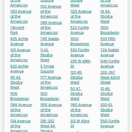
of the
Square
Straße
of the
Americas
West
Americas
1133 Avenue
1251 Avenue
of the
1120 Avenue
19 44.
of the
Americas
of the
Straße
Americas
Americas
West
1185 Avenue
1 Bryant
of the
522 Fünfte
1530
Park
Americas
Avenue
Broadway
825 Achte
745 Siebte
1500
520 Fifth
Avenue
Avenue
Broadway
Avenue
1211 Avenue
11 42.
530 Fünfte
729 Siebte
of the
Straße
Avenue
Avenue
Americas
West
235 W 48th
546 Fünfte
620 Achte
3 Times
St
Avenue
Avenue
Square
120 45.
233-267
151 42.
1177 Avenue
Straße
West 42nd
Straße
of the
West
Street
West
Americas
50 47.
10 46.
1515
1501
Straße
Straße
Broadway
Broadway
West
West
1166 Avenue
1155 Avenue
1180 Avenue
303 42.
of the
of the
of the
Straße
Americas
Americas
Americas
West
1114 Avenue
216-232
312 W 43rd
550 Fünfte
of the
West 44.
St
Avenue
Americas
Straße