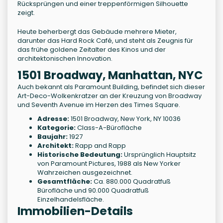
Rücksprüngen und einer treppenförmigen Silhouette
zeigt.
Heute beherbergt das Gebäude mehrere Mieter,
darunter das Hard Rock Café, und steht als Zeugnis für
das frühe goldene Zeitalter des Kinos und der
architektonischen Innovation.
1501 Broadway, Manhattan, NYC
Auch bekannt als Paramount Building, befindet sich dieser
Art-Deco-Wolkenkratzer an der Kreuzung von Broadway
und Seventh Avenue im Herzen des Times Square.
Adresse:
1501 Broadway, New York, NY 10036
Kategorie:
Class-A-Bürofläche
Baujahr:
1927
Architekt:
Rapp and Rapp
Historische Bedeutung:
Ursprünglich Hauptsitz
von Paramount Pictures, 1988 als New Yorker
Wahrzeichen ausgezeichnet.
Gesamtfläche:
Ca. 880.000 Quadratfuß
Bürofläche und 90.000 Quadratfuß
Einzelhandelsfläche.
Immobilien-Details