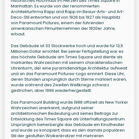
historisches Hochhaus im Herzen des Times Square in
Manhattan. Es wurde von der renommierten
Architekturfirma Rapp and Rapp im Beaux-Arts- und Art-
Deco-Stil entworfen und von 1926 bis 1927 als Hauptsitz
von Paramount Pictures, einem der führenden
amerikanischen Filmunternehmen der 1920er Jahre,
erbaut.
Das Gebäude ist 33 Stockwerke hoch und wurde für 13,5
Millionen Dollar errichtet. Bei seiner Fertigstellung war es
das höchste Gebäude am Times Square und diente als
markantes Wahrzeichen mit seinem charakteristischen
Uhrenturm, der eine pyramidenartige Architektur aufweist
und an das Paramount Pictures-Logo erinnert. Diese Uhr,
deren Stunden ursprünglich durch Sterne markiert waren,
wurde während des Zweiten Weltkriegs schwarz
gestrichen, aber 1996 wiederhergestellt.
Das Paramount Building wurde 1988 offiziell als New Yorker
Wahrzeichen anerkannt, aufgrund seiner
architektonischen Bedeutung und seines Beitrags zur
Entwicklung des Times Square als Unterhaltungszentrum.
Ursprünglich beherbergte das Gebäude ein Kinotheater
und wurde so konzipiert, dass es den damals populären
Stil der gestuften Wolkenkratzer mit mehreren