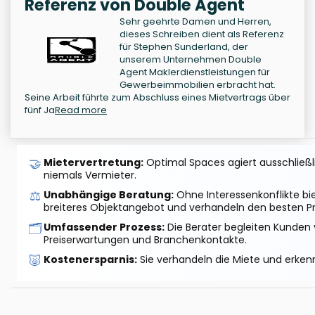
Referenz von Double Agent
Sehr geehrte Damen und Herren,
dieses Schreiben dient als Referenz
für Stephen Sunderland, der
unserem Unternehmen Double
Agent Maklerdienstleistungen für
Gewerbeimmobilien erbracht hat.
Seine Arbeit führte zum Abschluss eines Mietvertrags über
fünf Ja
Read more
🤝
Mietervertretung:
Optimal Spaces agiert ausschließlic
niemals Vermieter.
⚖️
Unabhängige Beratung:
Ohne Interessenkonflikte bi
breiteres Objektangebot und verhandeln den besten Pr
🗂️
Umfassender Prozess:
Die Berater begleiten Kunden 
Preiserwartungen und Branchenkontakte.
🐷
Kostenersparnis:
Sie verhandeln die Miete und erkenn