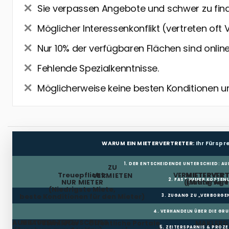
Sie verpassen Angebote und schwer zu fin
Möglicher Interessenkonflikt (vertreten oft 
Nur 10% der verfügbaren Flächen sind online
Fehlende Spezialkenntnisse.
Möglicherweise keine besten Konditionen u
WARUM EIN MIETERVERTRETER:
Ihr Fürsp
1. DER ENTSCHEIDENDE UNTERSCHIED: AU
ZU
Treuepflicht:
VERMIETERVER
MIETERVERT
VERMIETEN
2. FAST IMMER KOSTENL
NUR MIETER
(Listing Age
(Mietervert
(Niedrigste Miete,
beste Konditionen für den Mieter)
3. ZUGANG ZU „VERBORGE
4. VERHANDELN ÜBER DIE GR
AUSBAUKOSTENZUSCHUSS
MIETFREIE ZEIT
Vermieter
Öffentliche Portale
MAKLERD
5. ZEITERSPARNIS & PROZ