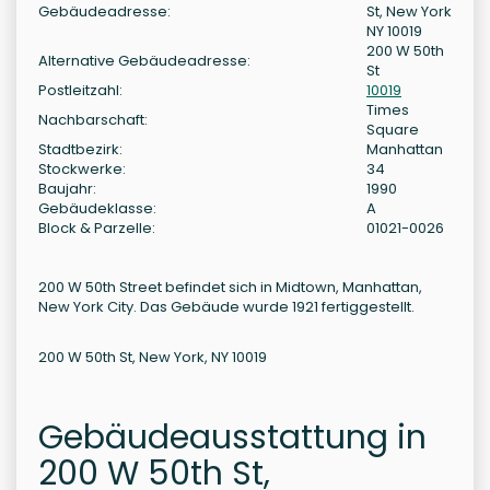
Gebäudeadresse:
St, New York
NY 10019
200 W 50th
Alternative Gebäudeadresse:
St
Postleitzahl:
10019
Times
Nachbarschaft:
Square
Stadtbezirk:
Manhattan
Stockwerke:
34
Baujahr:
1990
Gebäudeklasse:
A
Block & Parzelle:
01021-0026
200 W 50th Street befindet sich in Midtown, Manhattan,
New York City. Das Gebäude wurde 1921 fertiggestellt.
200 W 50th St, New York, NY 10019
Gebäudeausstattung in
200 W 50th St,