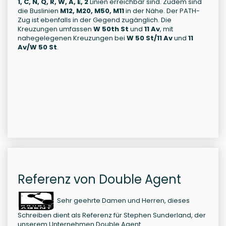
1, C, N, Q, R, W, A, E, 2
Linien erreichbar sind. Zudem sind
die Buslinien
M12, M20, M50, M11
in der Nähe. Der PATH-
Zug ist ebenfalls in der Gegend zugänglich. Die
Kreuzungen umfassen
W 50th St
und
11 Av
, mit
nahegelegenen Kreuzungen bei
W 50 St/11 Av
und
11
Av/W 50 St
.
Referenz von Double Agent
Sehr geehrte Damen und Herren, dieses
Schreiben dient als Referenz für Stephen Sunderland, der
unserem Unternehmen Double Agent