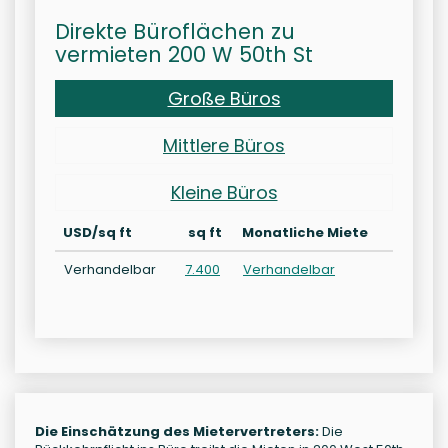
Direkte Büroflächen zu
vermieten 200 W 50th St
Große Büros
Mittlere Büros
Kleine Büros
USD/sq ft
sq ft
Monatliche Miete
Verhandelbar
7.400
Verhandelbar
Die Einschätzung des Mietervertreters:
Die