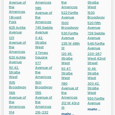
Avenue of
Americas
the
Straße
the
Americas
West
1185
Americas
Avenue of
522 Fünfte
1530
1 Bryant
the
Avenue
Broadway
Park
Americas
1500
520 Fifth
825 Achte
745 Siebte
Broadway
Avenue
Avenue
Avenue
530 Fünfte
729 Siebte
1211
11 42.
Avenue
Avenue
Avenue of
Straße
235 W 48th
546 Fünfte
the
West
St
Avenue
Americas
3 Times
120 45.
233-267
620 Achte
Square
Straße
West 42nd
Avenue
1177
West
Street
151 42.
Avenue of
50 47.
10 46.
Straße
the
Straße
Straße
West
Americas
West
West
1515
1501
1180
303 42.
Broadway
Broadway
Avenue of
Straße
1166
1155
the
West
Avenue of
Avenue of
Americas
550 Fünfte
the
the
312 W 43rd
Avenue
Americas
Americas
St
mehr...
1114
216-232
mehr...