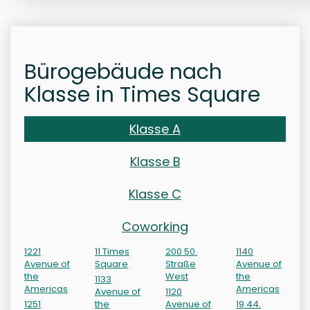
Bürogebäude nach
Klasse in Times Square
Klasse A
Klasse B
Klasse C
Coworking
1221
11 Times
200 50.
1140
Avenue of
Square
Straße
Avenue of
the
West
the
1133
Americas
Americas
Avenue of
1120
1251
the
Avenue of
19 44.