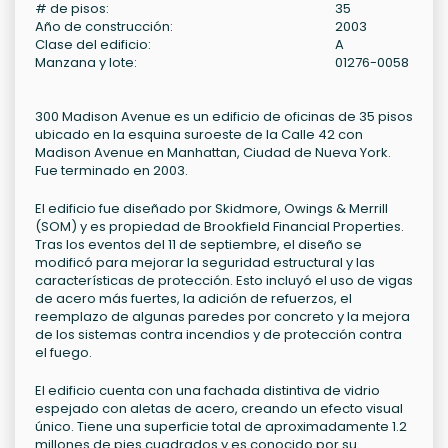
# de pisos:
35
Año de construcción:
2003
Clase del edificio:
A
Manzana y lote:
01276-0058
300 Madison Avenue es un edificio de oficinas de 35 pisos
ubicado en la esquina suroeste de la Calle 42 con
Madison Avenue en Manhattan, Ciudad de Nueva York.
Fue terminado en 2003.
El edificio fue diseñado por Skidmore, Owings & Merrill
(SOM) y es propiedad de Brookfield Financial Properties.
Tras los eventos del 11 de septiembre, el diseño se
modificó para mejorar la seguridad estructural y las
características de protección. Esto incluyó el uso de vigas
de acero más fuertes, la adición de refuerzos, el
reemplazo de algunas paredes por concreto y la mejora
de los sistemas contra incendios y de protección contra
el fuego.
El edificio cuenta con una fachada distintiva de vidrio
espejado con aletas de acero, creando un efecto visual
único. Tiene una superficie total de aproximadamente 1.2
millones de pies cuadrados y es conocido por su