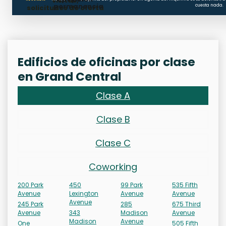
visitas,
permanencia
cuesta nada.
solicitudes de oferta
Edificios de oficinas por clase
en Grand Central
Clase A
Clase B
Clase C
Coworking
200 Park
450
99 Park
535 Fifth
Avenue
Lexington
Avenue
Avenue
Avenue
245 Park
285
675 Third
Avenue
343
Madison
Avenue
Madison
Avenue
One
505 Fifth