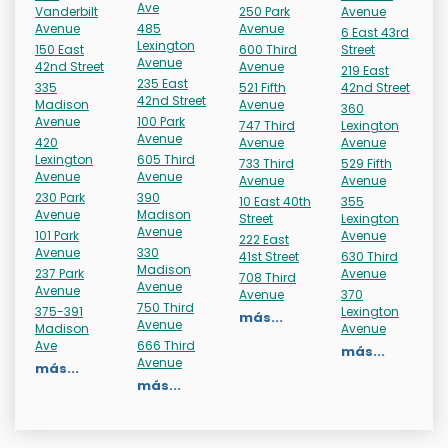
Ave
Vanderbilt
250 Park
Avenue
Avenue
485
Avenue
6 East 43rd
Lexington
150 East
600 Third
Street
Avenue
42nd Street
Avenue
219 East
235 East
335
521 Fifth
42nd Street
42nd Street
Madison
Avenue
360
Avenue
100 Park
747 Third
Lexington
Avenue
420
Avenue
Avenue
Lexington
605 Third
733 Third
529 Fifth
Avenue
Avenue
Avenue
Avenue
230 Park
390
10 East 40th
355
Avenue
Madison
Street
Lexington
Avenue
101 Park
Avenue
222 East
Avenue
330
41st Street
630 Third
Madison
237 Park
Avenue
708 Third
Avenue
Avenue
Avenue
370
750 Third
375-391
Lexington
más...
Avenue
Madison
Avenue
Ave
666 Third
más...
Avenue
más...
más...