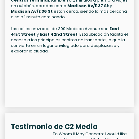
Central Terminal
, también a 2 minutos a pie. Para viajes
en autobús, paradas como
Madison Av/E 37 St
y
Madison Av/E 36 St
están cerca, siendo la más cercana
a solo 1 minuto caminando.
Las calles cruzadas de 300 Madison Avenue son
East
41st Street
y
East 42nd Street
. Esta ubicación facilita el
acceso a los principales centros de transporte, lo que la
convierte en un lugar privilegiado para desplazarse y
explorar la ciudad.
Testimonio de C2 Media
To Whom It May Concern: I would like