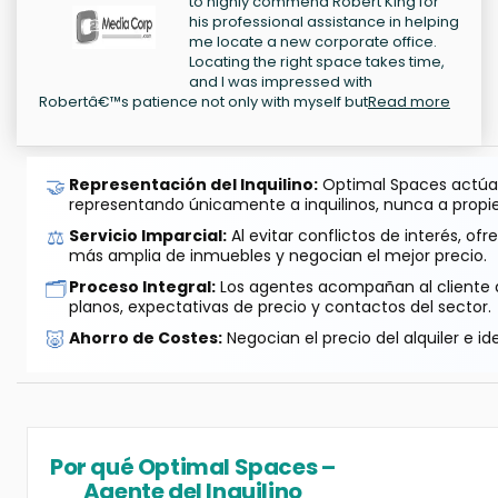
to highly commend Robert King for
his professional assistance in helping
me locate a new corporate office.
Locating the right space takes time,
and I was impressed with
Robertâ€™s patience not only with myself but
Read more
🤝
Representación del Inquilino:
Optimal Spaces actúa 
representando únicamente a inquilinos, nunca a propie
⚖️
Servicio Imparcial:
Al evitar conflictos de interés, o
más amplia de inmuebles y negocian el mejor precio.
🗂️
Proceso Integral:
Los agentes acompañan al cliente de
planos, expectativas de precio y contactos del sector.
🐷
Ahorro de Costes:
Negocian el precio del alquiler e id
Por qué Optimal Spaces –
Agente del Inquilino