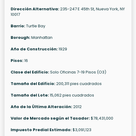
Dirección Alternativa:
235-247 E 45th St, Nueva York, NY
10017
Barrio:
Turtle Bay
Borough:
Manhattan
Año de Construcción:
1929
Pisos:
16
Clase del Edificio:
Solo Oficinas 7-19 Pisos (O3)
Tamaño del Edificio:
200,311 pies cuadrados
Tamaño del Lote:
15,062 pies cuadrados
Año de la Última Alteración:
2012
Valor de Mercado según el Tasador:
$78,431,000
Impuesto Predial Estimado:
$3,091,123