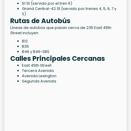
51 St (servido por el tren 6)
Grand Central-42 St (servido por trenes 4, 5, 6, 7 y
S)
Rutas de Autobús
Líneas de autobús que pasan cerca de 235 East 45th
Street incluyen:
B12
B35
B46 y B46-SBS
Calles Principales Cercanas
East 45th Street
Tercera Avenida
Avenida Lexington
Segunda Avenida