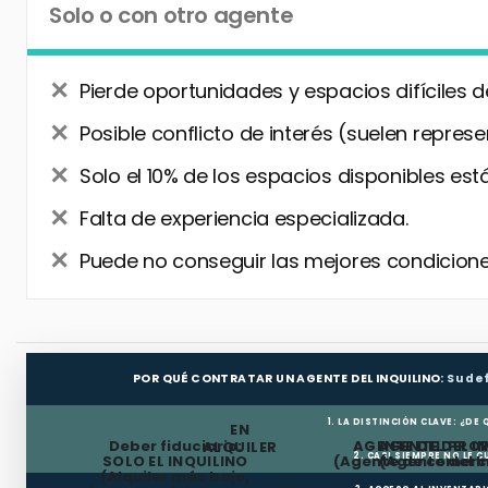
Solo o con otro agente
Pierde oportunidades y espacios difíciles d
Posible conflicto de interés (suelen represe
Solo el 10% de los espacios disponibles está
Falta de experiencia especializada.
Puede no conseguir las mejores condiciones
POR QUÉ CONTRATAR UN AGENTE DEL INQUILINO:
Su de
1. LA DISTINCIÓN CLAVE: ¿DE
EN
Deber fiduciario:
AGENTE DEL PRO
AGENTE DEL I
ALQUILER
2. CASI SIEMPRE NO LE 
SOLO EL INQUILINO
(Agente de comerci
(Agente del I
(Alquiler más bajo,