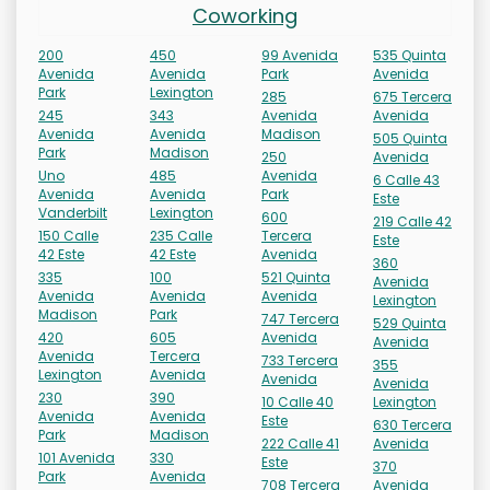
Coworking
200
450
99 Avenida
535 Quinta
Avenida
Avenida
Park
Avenida
Park
Lexington
285
675 Tercera
245
343
Avenida
Avenida
Avenida
Avenida
Madison
505 Quinta
Park
Madison
250
Avenida
Uno
485
Avenida
6 Calle 43
Avenida
Avenida
Park
Este
Vanderbilt
Lexington
600
219 Calle 42
150 Calle
235 Calle
Tercera
Este
42 Este
42 Este
Avenida
360
335
100
521 Quinta
Avenida
Avenida
Avenida
Avenida
Lexington
Madison
Park
747 Tercera
529 Quinta
420
605
Avenida
Avenida
Avenida
Tercera
733 Tercera
355
Lexington
Avenida
Avenida
Avenida
230
390
10 Calle 40
Lexington
Avenida
Avenida
Este
630 Tercera
Park
Madison
222 Calle 41
Avenida
101 Avenida
330
Este
370
Park
Avenida
708 Tercera
Avenida