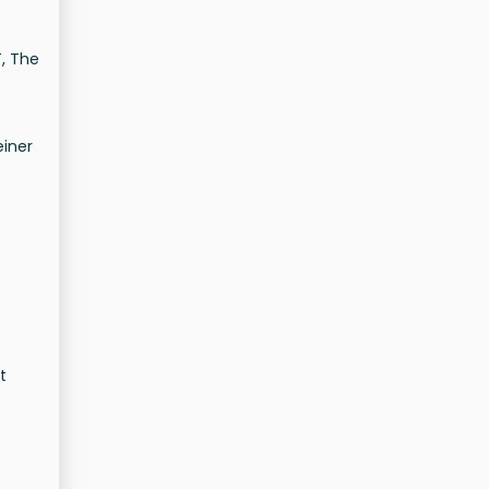
, The
einer
e
t