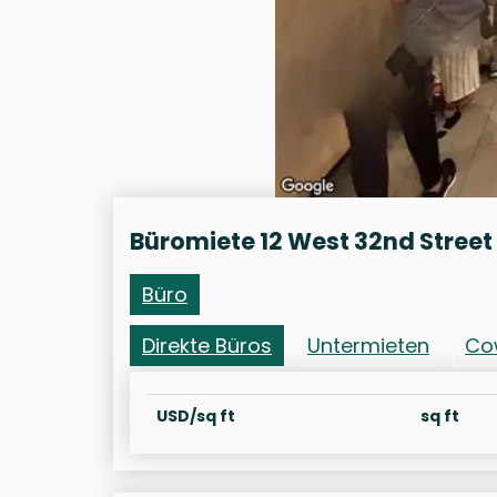
Büromiete 12 West 32nd Street
Büro
Direkte Büros
Untermieten
Co
USD/sq ft
sq ft