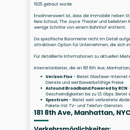
1925 gebaut wurde.
Erwähnenswert ist, dass die Immobilie neben S
New School, The Joyce Theater und beliebten R
wenige Schritte von einem Bahnhof entfernt.
Da spezifische Büromieter nicht im Detail aufg
attraktiven Option für Unternehmen, die sich
Für detaillierte Informationen zu aktuellen Mie
Internetanbieter, die an 181 8th Ave, Manhattan
Verizon Fios
- Bietet Glasfaser-Internet
Dienste und wettbewerbsfähige Preise.
Astound Broadband Powered by RCN
-
Geschwindigkeiten bis zu 1,5 Gbps. Biete
Spectrum
- Bietet weit verbreitete Abde
Pakete mit TV- und Telefon-Diensten.
181 8th Ave, Manhattan, NY
Verkehrsmöglichkeiten: