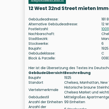
12 West 32nd Street mieten Imm
Gebäudeadresse:
181 
Alternative Gebäudeadresse:
12 W
Postleitzahl:
10011
Nachbarschaft:
Che
Stadtbezirk:
Man
Stockwerke:
6
Baujahr:
1925
Gebäudeklasse:
C
Block & Parzelle:
008
Hier ist die Übersetzung des Textes ins Deutsc
Gebäudeübersicht
Beschreibung
Baujahr
1925
Standort
Chelsea, Manhattan, New 
Historische braune Steinhä
Viertelsmerkmale
Chelsea Market und wicht
Gebäudestil
Mittelgroßes Apartmentg
Anzahl der Einheiten
99 Einheiten
Anzahl der