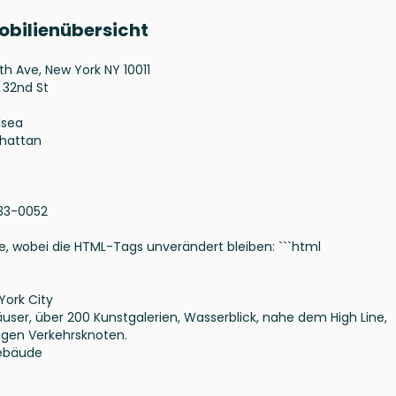
obilienübersicht
8th Ave, New York NY 10011
 32nd St
lsea
hattan
33-0052
he, wobei die HTML-Tags unverändert bleiben: ```html
York City
user, über 200 Kunstgalerien, Wasserblick, nahe dem High Line,
igen Verkehrsknoten.
ebäude