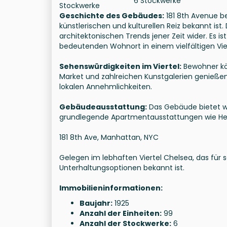
6 Stockwerke
Stockwerke
Geschichte des Gebäudes:
181 8th Avenue be
künstlerischen und kulturellen Reiz bekannt ist
architektonischen Trends jener Zeit wider. Es i
bedeutenden Wohnort in einem vielfältigen Vier
Sehenswürdigkeiten im Viertel:
Bewohner kö
Market und zahlreichen Kunstgalerien genieße
lokalen Annehmlichkeiten.
Gebäudeausstattung:
Das Gebäude bietet w
grundlegende Apartmentausstattungen wie He
181 8th Ave, Manhattan, NYC
Gelegen im lebhaften Viertel Chelsea, das für 
Unterhaltungsoptionen bekannt ist.
Immobilieninformationen:
Baujahr:
1925
Anzahl der Einheiten:
99
Anzahl der Stockwerke:
6